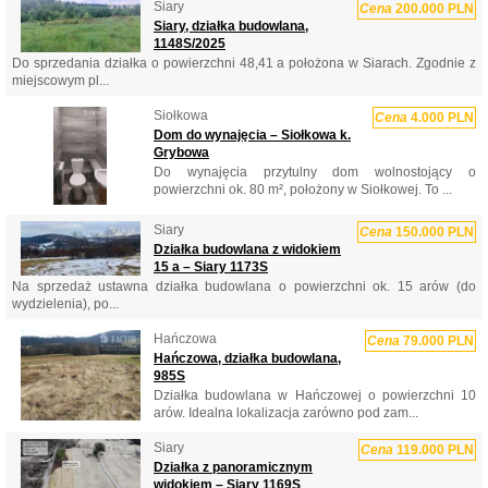
Siary
Cena
200.000 PLN
Siary, działka budowlana,
1148S/2025
Do sprzedania działka o powierzchni 48,41 a położona w Siarach. Zgodnie z
miejscowym pl...
Siołkowa
Cena
4.000 PLN
Dom do wynajęcia – Siołkowa k.
Grybowa
Do wynajęcia przytulny dom wolnostojący o
powierzchni ok. 80 m², położony w Siołkowej. To ...
Siary
Cena
150.000 PLN
Działka budowlana z widokiem
15 a – Siary 1173S
Na sprzedaż ustawna działka budowlana o powierzchni ok. 15 arów (do
wydzielenia), po...
Hańczowa
Cena
79.000 PLN
Hańczowa, działka budowlana,
985S
Działka budowlana w Hańczowej o powierzchni 10
arów. Idealna lokalizacja zarówno pod zam...
Siary
Cena
119.000 PLN
Działka z panoramicznym
widokiem – Siary 1169S