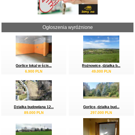
Ogłoszenia wyróżnione
Gorlice lokal w ścis...
Rożnowice, działka b...
6.900 PLN
49.000 PLN
Działka budowlana 12...
Gorlice, działka bud...
89.000 PLN
297.000 PLN