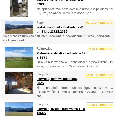
Mieszkanie 51,5 m² w Gorlicach
626S
Na sprzedaż dwupokojowe mieszkanie o powierzchni
51,5 m², położone w miejscowości Gorl...
Siary
Cena
450.000 PLN
Widokowa działka budowlana 41
a – Siary 1172S/2026
Na sprzedaż ustawna działka budowlana o powierzchni 41 arów, położona w
spokojnej i ziel...
Rożnowice
Cena
49.000 PLN
Rożnowice, działka budowlana 19
a, 997S
Działka budowlana w Rożnowicach o powierzchni 19
arów, o wymiarach ok. 25m x 72m. Dojazd d...
Florynka
Cena
750.000 PLN
Florynka, dom wolnostojący,
682S
Na sprzedaż dom wolnostojący położony w
miejscowości Florynka (gmina Grybów). Budynek
znaj...
Florynka
Cena
69.000 PLN
Florynka, działka budowlana 10 a,
1064S