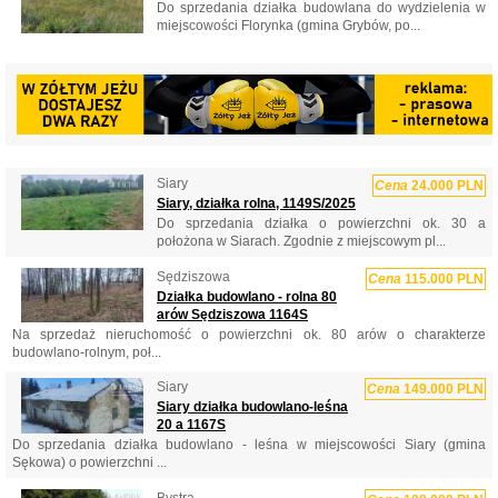
Do sprzedania działka budowlana do wydzielenia w
miejscowości Florynka (gmina Grybów, po...
Siary
Cena
24.000 PLN
Siary, działka rolna, 1149S/2025
Do sprzedania działka o powierzchni ok. 30 a
położona w Siarach. Zgodnie z miejscowym pl...
Sędziszowa
Cena
115.000 PLN
Działka budowlano - rolna 80
arów Sędziszowa 1164S
Na sprzedaż nieruchomość o powierzchni ok. 80 arów o charakterze
budowlano-rolnym, poł...
Siary
Cena
149.000 PLN
Siary działka budowlano-leśna
20 a 1167S
Do sprzedania działka budowlano - leśna w miejscowości Siary (gmina
Sękowa) o powierzchni ...
Bystra