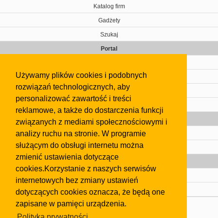
Katalog firm
Gadżety
Szukaj
Portal
Cennik
Używamy plików cookies i podobnych
Kontakt
rozwiązań technologicznych, aby
Regulamin
personalizować zawartość i treści
Pomoc
reklamowe, a także do dostarczenia funkcji
Gazeta
związanych z mediami społecznościowymi i
analizy ruchu na stronie. W programie
Olkusz
służącym do obsługi internetu można
Kontakt
zmienić ustawienia dotyczące
Strefa dla biznesu
cookies.Korzystanie z naszych serwisów
Biura nieruchomości
internetowych bez zmiany ustawień
Dealerzy i autokomisy
dotyczących cookies oznacza, że będą one
zapisane w pamięci urządzenia.
Skontaktuj się z nami
Polityka prywatności