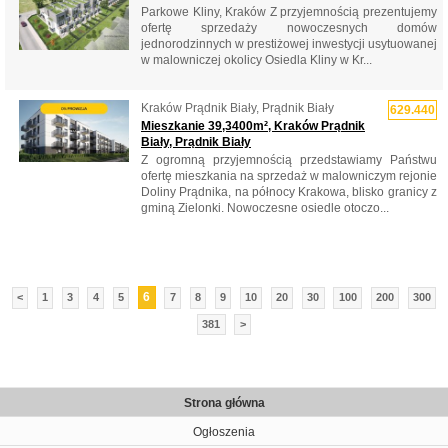
Parkowe Kliny, Kraków Z przyjemnością prezentujemy
ofertę sprzedaży nowoczesnych domów
jednorodzinnych w prestiżowej inwestycji usytuowanej
w malowniczej okolicy Osiedla Kliny w Kr...
Kraków Prądnik Biały, Prądnik Biały
629.440
Mieszkanie 39,3400m², Kraków Prądnik
Biały, Prądnik Biały
Z ogromną przyjemnością przedstawiamy Państwu
ofertę mieszkania na sprzedaż w malowniczym rejonie
Doliny Prądnika, na północy Krakowa, blisko granicy z
gminą Zielonki. Nowoczesne osiedle otoczo...
6
<
1
3
4
5
7
8
9
10
20
30
100
200
300
381
>
Strona główna
Ogłoszenia