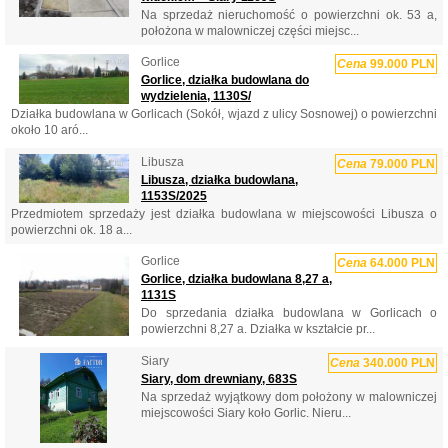
Na sprzedaż nieruchomość o powierzchni ok. 53 a,
położona w malowniczej części miejsc...
Gorlice
Cena
99.000 PLN
Gorlice, działka budowlana do
wydzielenia, 1130S/
Działka budowlana w Gorlicach (Sokół, wjazd z ulicy Sosnowej) o powierzchni
około 10 aró...
Libusza
Cena
79.000 PLN
Libusza, działka budowlana,
1153S/2025
Przedmiotem sprzedaży jest działka budowlana w miejscowości Libusza o
powierzchni ok. 18 a...
Gorlice
Cena
64.000 PLN
Gorlice, działka budowlana 8,27 a,
1131S
Do sprzedania działka budowlana w Gorlicach o
powierzchni 8,27 a. Działka w kształcie pr...
Siary
Cena
340.000 PLN
Siary, dom drewniany, 683S
Na sprzedaż wyjątkowy dom położony w malowniczej
miejscowości Siary koło Gorlic. Nieru...