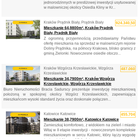
jednorodzinnych w prestiżowej inwestycji usytuowanej
w malowniczej okolicy Osiedla Kliny w Kr...
Kraków Prądnik Biały, Prądnik Biały
924.340,50
Mieszkanie 64,9800m², Kraków Prądnik
Biały, Prądnik Biały
Z ogromną przyjemnością przedstawiamy Państwu
ofertę mieszkania na sprzedaż w malowniczym rejonie
Doliny Prądnika, na północy Krakowa, blisko granicy z
gminą Zielonki. Nowoczesne osiedle otoczo...
Kraków Wzgórza Krzesławickie, Wzgórza
487.060
Krzesławickie
Mieszkanie 34,7900m², Kraków Wzgórza
Krzesławickie, Wzgórza Krzesławickie
Biuro Nieruchomości Bracia Sadurscy prezentuje inwestycję mieszkaniową
położoną w spokojnej okolicy Wzgórz Krzesławickich, zapewniająca
mieszkańcom wysoki standard życia oraz doskonałe połączen...
Katowice Katowice
455.704
Mieszkanie 38,7900m², Katowice Katowice
Zamieszkaj komfortowo, z widokiem na zieleń i miasto
Witaj w II etapie inwestycji - nowoczesnym kompleksie
mieszkaniowym w sercu Katowic, który łączy wygodę