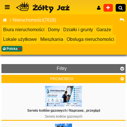
Nieruchomości(7616)
Biura nieruchomości
Domy
Działki i grunty
Garaże
Lokale użytkowe
Mieszkania
Obsługa nieruchomości
Wyszukiwanie zaawansowane
Polska
Filtry
PROMOBOX
Cena
Serwis kotłów gazowych / Naprawa , przegląd
Serwis kotłów gazowych
Filtruj