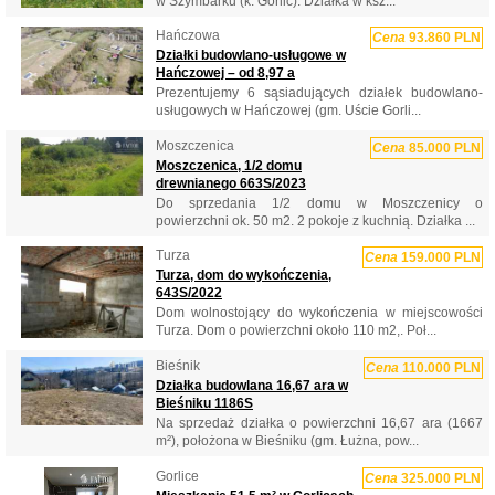
w Szymbarku (k. Gorlic). Działka w ksz...
Hańczowa
Cena
93.860 PLN
Działki budowlano-usługowe w
Hańczowej – od 8,97 a
Prezentujemy 6 sąsiadujących działek budowlano-
usługowych w Hańczowej (gm. Uście Gorli...
Moszczenica
Cena
85.000 PLN
Moszczenica, 1/2 domu
drewnianego 663S/2023
Do sprzedania 1/2 domu w Moszczenicy o
powierzchni ok. 50 m2. 2 pokoje z kuchnią. Działka ...
Turza
Cena
159.000 PLN
Turza, dom do wykończenia,
643S/2022
Dom wolnostojący do wykończenia w miejscowości
Turza. Dom o powierzchni około 110 m2,. Poł...
Bieśnik
Cena
110.000 PLN
Działka budowlana 16,67 ara w
Bieśniku 1186S
Na sprzedaż działka o powierzchni 16,67 ara (1667
m²), położona w Bieśniku (gm. Łużna, pow...
Gorlice
Cena
325.000 PLN