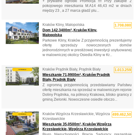
+ prywatne ogródki Promocja !!!! Przy zakupie 2
pokojowego mieszkania M.A14 46,43 m2 w dniach
między 23 , a 27 marca gładź plu...
Kraków Kliny, Małopolska
1.708.080
Dom 142,3400m², Kraków Kliny,
Małopolska
Parkowe Kliny, Kraków Z przyjemnością prezentujemy
ofertę sprzedaży nowoczesnych domów
jednorodzinnych w prestiżowej inwestycji usytuowanej
w malowniczej okolicy Osiedla Kliny w Kr...
Kraków Prądnik Biały, Prądnik Biały
1.013.259
Mieszkanie 71,9900m², Kraków Prądnik
Biały, Prądnik Biały
Z ogromną przyjemnością przedstawiamy Państwu
ofertę mieszkania na sprzedaż w malowniczym rejonie
Doliny Prądnika, na północy Krakowa, blisko granicy z
gminą Zielonki. Nowoczesne osiedle otoczo...
Kraków Wzgórza Krzesławickie, Wzgórza
499.462,50
Krzesławickie
Mieszkanie 35,0500m², Kraków Wzgórza
Krzesławickie, Wzgórza Krzesławickie
Biuro Nieruchomości Bracia Sadurscy prezentuje