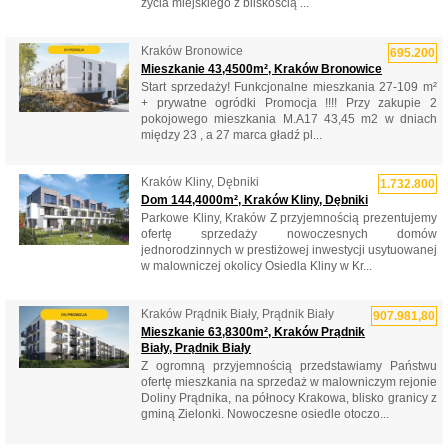
życia miejskiego z bliskością ...
Kraków Bronowice
695.200
Mieszkanie 43,4500m², Kraków Bronowice
Start sprzedaży! Funkcjonalne mieszkania 27-109 m²
+ prywatne ogródki Promocja !!!! Przy zakupie 2
pokojowego mieszkania M.A17 43,45 m2 w dniach
między 23 , a 27 marca gładź pl...
Kraków Kliny, Dębniki
1.732.800
Dom 144,4000m², Kraków Kliny, Dębniki
Parkowe Kliny, Kraków Z przyjemnością prezentujemy
ofertę sprzedaży nowoczesnych domów
jednorodzinnych w prestiżowej inwestycji usytuowanej
w malowniczej okolicy Osiedla Kliny w Kr...
Kraków Prądnik Biały, Prądnik Biały
907.981,80
Mieszkanie 63,8300m², Kraków Prądnik
Biały, Prądnik Biały
Z ogromną przyjemnością przedstawiamy Państwu
ofertę mieszkania na sprzedaż w malowniczym rejonie
Doliny Prądnika, na północy Krakowa, blisko granicy z
gminą Zielonki. Nowoczesne osiedle otoczo...