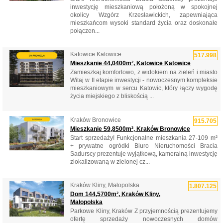
inwestycję mieszkaniową położoną w spokojnej
okolicy Wzgórz Krzesławickich, zapewniająca
mieszkańcom wysoki standard życia oraz doskonałe
połączen...
Katowice Katowice
517.998
Mieszkanie 44,0400m², Katowice Katowice
Zamieszkaj komfortowo, z widokiem na zieleń i miasto
Witaj w II etapie inwestycji - nowoczesnym kompleksie
mieszkaniowym w sercu Katowic, który łączy wygodę
życia miejskiego z bliskością ...
Kraków Bronowice
915.705
Mieszkanie 59,8500m², Kraków Bronowice
Start sprzedaży! Funkcjonalne mieszkania 27-109 m²
+ prywatne ogródki Biuro Nieruchomości Bracia
Sadurscy prezentuje wyjątkową, kameralną inwestycję
zlokalizowaną w zielonej cz...
Kraków Kliny, Małopolska
1.807.125
Dom 144,5700m², Kraków Kliny,
Małopolska
Parkowe Kliny, Kraków Z przyjemnością prezentujemy
ofertę sprzedaży nowoczesnych domów