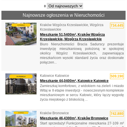
Najnowsze ogłoszenia w Nieruchomości
Kraków Wzgórza Krzesławickie, Wzgórza
734.445
Krzesławickie
Mieszkanie 51,5400m², Kraków Wzgórza
Krzesławickie, Wzgórza Krzesławickie
Biuro Nieruchomości Bracia Sadurscy prezentuje
inwestycję mieszkaniową położoną w spokojnej
okolicy Wzgórz Krzesławickich, zapewniająca
mieszkańcom wysoki standard życia oraz doskonałe
połączen...
Katowice Katowice
509.190
Mieszkanie 44,0400m², Katowice Katowice
Zamieszkaj komfortowo, z widokiem na zieleń i miasto
Witaj w II etapie inwestycji - nowoczesnym kompleksie
mieszkaniowym w sercu Katowic, który łączy wygodę
życia miejskiego z bliskością ...
Kraków Bronowice
742.880
Mieszkanie 46,4300m², Kraków Bronowice
Start sprzedaży! Funkcjonalne mieszkania 27-109 m²