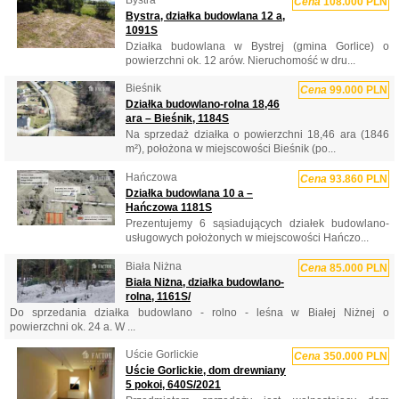
Cena
108.000 PLN
Bystra, działka budowlana 12 a,
1091S
Działka budowlana w Bystrej (gmina Gorlice) o
powierzchni ok. 12 arów. Nieruchomość w dru...
Bieśnik
Cena
99.000 PLN
Działka budowlano-rolna 18,46
ara – Bieśnik, 1184S
Na sprzedaż działka o powierzchni 18,46 ara (1846
m²), położona w miejscowości Bieśnik (po...
Hańczowa
Cena
93.860 PLN
Działka budowlana 10 a –
Hańczowa 1181S
Prezentujemy 6 sąsiadujących działek budowlano-
usługowych położonych w miejscowości Hańczo...
Biała Niżna
Cena
85.000 PLN
Biała Niżna, działka budowlano-
rolna, 1161S/
Do sprzedania działka budowlano - rolno - leśna w Białej Niżnej o
powierzchni ok. 24 a. W ...
Uście Gorlickie
Cena
350.000 PLN
Uście Gorlickie, dom drewniany
5 pokoi, 640S/2021