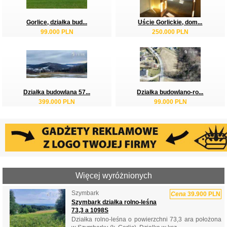
Gorlice, działka bud...
Uście Gorlickie, dom...
99.000 PLN
250.000 PLN
Działka budowlana 57...
Działka budowlano-ro...
399.000 PLN
99.000 PLN
Więcej wyróżnionych
Szymbark
Cena
39.900 PLN
Szymbark działka rolno-leśna
73,3 a 1098S
Działka rolno-leśna o powierzchni 73,3 ara położona