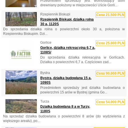
Przedmiotem sprzedaży jest wolnostojący dom
drewniany położony w miejscowości Uście Gorli...
Rzepiennik Biskupi
Cena
21.500 PLN
Rzepiennik Biskupi, działka rolna
30 a, 1120S
Do sprzedania działka rolna o powierzchni około 30 a, położona w
Rzepienniku Biskupim. Dzi...
Gorlice
Cena
25.000 PLN
Gorlice, działka rekreacyjna 6,7 a,
1108S/
Do sprzedania działka rekreacyjna w Gorlicach.
Działka o powierzchni 6,7 a. Częściowo zad...
Bystra
Cena
90.000 PLN
Bystra, działka budowlana 15 a,
1090S
Przedmiotem sprzedaży jest działka budowlana o
powierzchni 15 arów w Bystrej (gmina Go...
Turza
Cena
54.000 PLN
Działka budowlana 8 a w Turzy,
1180S
Na sprzedaż działka budowlana o powierzchni 8 arów (do wydzielenia z
większego areału), po...