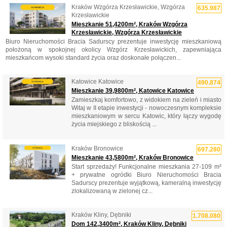
Kraków Wzgórza Krzesławickie, Wzgórza
635.987
Krzesławickie
Mieszkanie 51,4200m², Kraków Wzgórza
Krzesławickie, Wzgórza Krzesławickie
Biuro Nieruchomości Bracia Sadurscy prezentuje inwestycję mieszkaniową
położoną w spokojnej okolicy Wzgórz Krzesławickich, zapewniająca
mieszkańcom wysoki standard życia oraz doskonałe połączen...
Katowice Katowice
490.874
Mieszkanie 39,9800m², Katowice Katowice
Zamieszkaj komfortowo, z widokiem na zieleń i miasto
Witaj w II etapie inwestycji - nowoczesnym kompleksie
mieszkaniowym w sercu Katowic, który łączy wygodę
życia miejskiego z bliskością ...
Kraków Bronowice
697.280
Mieszkanie 43,5800m², Kraków Bronowice
Start sprzedaży! Funkcjonalne mieszkania 27-109 m²
+ prywatne ogródki Biuro Nieruchomości Bracia
Sadurscy prezentuje wyjątkową, kameralną inwestycję
zlokalizowaną w zielonej cz...
Kraków Kliny, Dębniki
1.708.080
Dom 142,3400m², Kraków Kliny, Dębniki