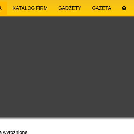
A
KATALOG FIRM
GADŻETY
GAZETA
a wyróżnione