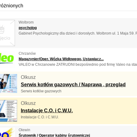
różnionych
Wolbrom
psycholog
Gabinet Psychologiczny dla dzieci i dorosłych. Wolbrom ul. 1 Maja 59. Re
Chrzanów
Magazynier/Oper. Wózka Widłowego, Ustawiacz...
VALEO w Chrzanowie ZATRUDNI bezpośrednio pod firmę Valeo na stano
Olkusz
Serwis kotłów gazowych / Naprawa , przegląd
Serwis kotłów gazowych
Olkusz
Instalacje C.O. i C.W.U.
Instalacje C.O. i C.W.U.
Olewin
Śrutownik / Operator kabiny śrutowniczej