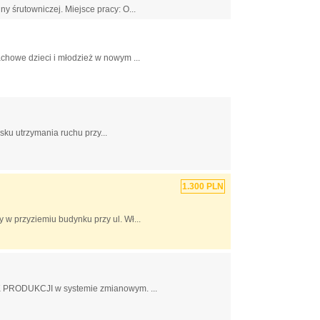
rutowniczej. Miejsce pracy: O...
chowe dzieci i młodzież w nowym ...
u utrzymania ruchu przy...
1.300 PLN
w przyziemiu budynku przy ul. Wł...
 PRODUKCJI w systemie zmianowym. ...