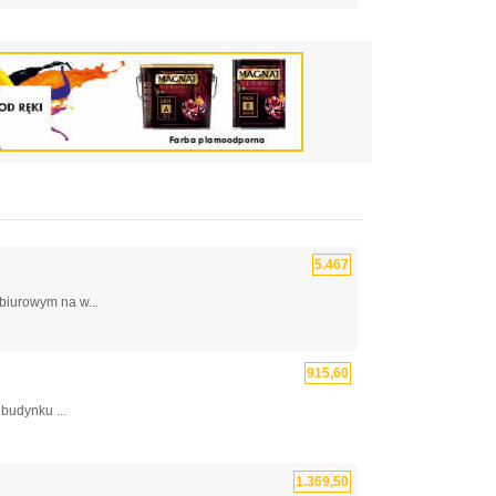
5.467
biurowym na w...
915,60
budynku ...
1.369,50