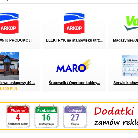
NIK PRODUKCJI
ELEKTRYK na stanowisku utrz...
Magazynier/Op
lowo-usługowy 40 ...
Śrutownik / Operator kabiny...
Serwis kotłów
1.300 PLN