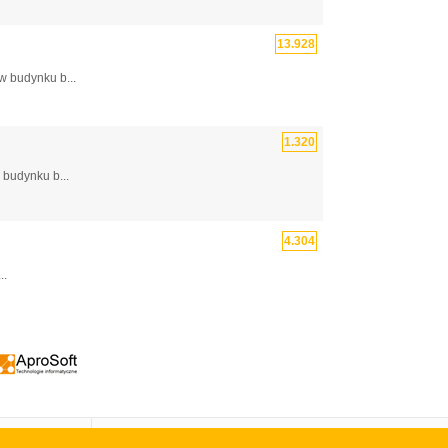
13.928
w budynku b...
1.320
 budynku b...
4.304
..
Skontaktuj się z nami