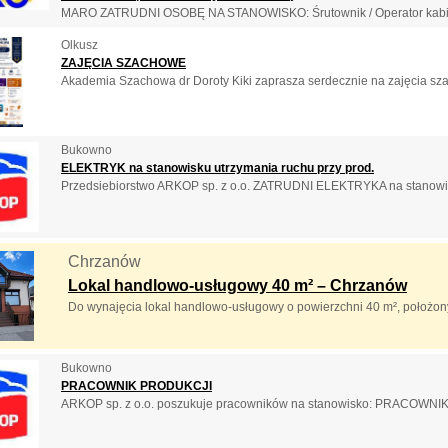
MARO ZATRUDNI OSOBĘ NA STANOWISKO: Śrutownik / Operator kabiny ś
Olkusz
ZAJĘCIA SZACHOWE
Akademia Szachowa dr Doroty Kiki zaprasza serdecznie na zajęcia sza
Bukowno
ELEKTRYK na stanowisku utrzymania ruchu przy prod.
Przedsiebiorstwo ARKOP sp. z o.o. ZATRUDNI ELEKTRYKA na stanowisk
Chrzanów
Lokal handlowo-usługowy 40 m² – Chrzanów
Do wynajęcia lokal handlowo-usługowy o powierzchni 40 m², położony 
Bukowno
PRACOWNIK PRODUKCJI
ARKOP sp. z o.o. poszukuje pracowników na stanowisko: PRACOWNIK