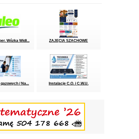
er. Wózka Widł...
ZAJĘCIA SZACHOWE
 gazowych / Na...
Instalacje C.O. i C.W.U.