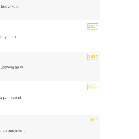
 budynku b...
1.804
udynku b...
1.430
iurowym na w...
2.520
 parterze ob...
600
rze budynku ...