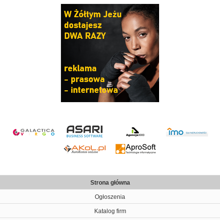
Poręba
255.000
Dom 55m², Poręba
Polecam dom z potencjałem w dobrym stanie
technicznym położony w miejscowości Po...
Bydgoszcz
400 PLN
Tabletki poronne wczesnoporonne
aborcyjne
‎Farmakologiczne przywracanie miesiączki
‎GINEKOLOG DYSKRETNIE ‎F...
Strona główna
Ogłoszenia
Katalog firm