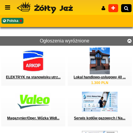
Polska
Ogłoszenia wyróżnione
Wyszukiwanie zaawansowane
ELEKTRYK na stanowisku utrz...
Lokal handlowo-usługowy 40 ...
1.300 PLN
Magazynier/Oper. Wózka Widł...
Serwis kotłów gazowych / Na...