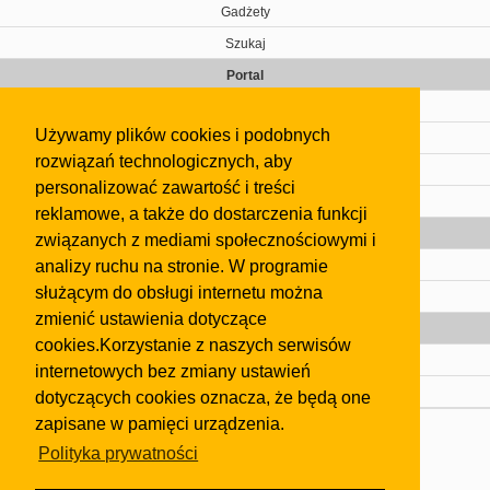
Gadżety
Szukaj
Portal
Cennik
Używamy plików cookies i podobnych
Kontakt
rozwiązań technologicznych, aby
Regulamin
personalizować zawartość i treści
Pomoc
reklamowe, a także do dostarczenia funkcji
Gazeta
związanych z mediami społecznościowymi i
analizy ruchu na stronie. W programie
Olkusz
służącym do obsługi internetu można
Kontakt
zmienić ustawienia dotyczące
Strefa dla biznesu
cookies.Korzystanie z naszych serwisów
Biura nieruchomości
internetowych bez zmiany ustawień
Dealerzy i autokomisy
dotyczących cookies oznacza, że będą one
zapisane w pamięci urządzenia.
Skontaktuj się z nami
Polityka prywatności
Korzystanie z tej strony oznacza akceptację postanowień
regulaminu
i
Polityki Prywatności
.