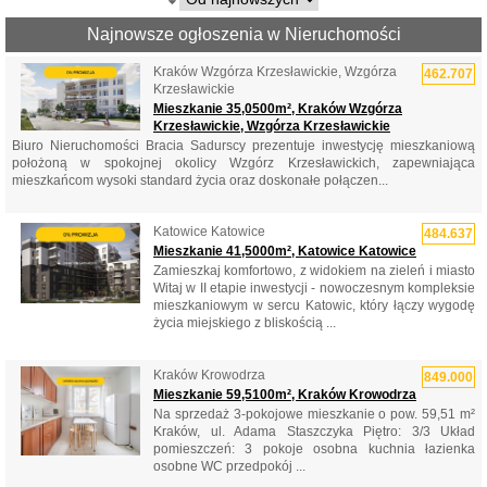
Najnowsze ogłoszenia w Nieruchomości
Kraków Wzgórza Krzesławickie, Wzgórza
462.707
Krzesławickie
Mieszkanie 35,0500m², Kraków Wzgórza
Krzesławickie, Wzgórza Krzesławickie
Biuro Nieruchomości Bracia Sadurscy prezentuje inwestycję mieszkaniową
położoną w spokojnej okolicy Wzgórz Krzesławickich, zapewniająca
mieszkańcom wysoki standard życia oraz doskonałe połączen...
Katowice Katowice
484.637
Mieszkanie 41,5000m², Katowice Katowice
Zamieszkaj komfortowo, z widokiem na zieleń i miasto
Witaj w II etapie inwestycji - nowoczesnym kompleksie
mieszkaniowym w sercu Katowic, który łączy wygodę
życia miejskiego z bliskością ...
Kraków Krowodrza
849.000
Mieszkanie 59,5100m², Kraków Krowodrza
Na sprzedaż 3-pokojowe mieszkanie o pow. 59,51 m²
Kraków, ul. Adama Staszczyka Piętro: 3/3 Układ
pomieszczeń: 3 pokoje osobna kuchnia łazienka
osobne WC przedpokój ...