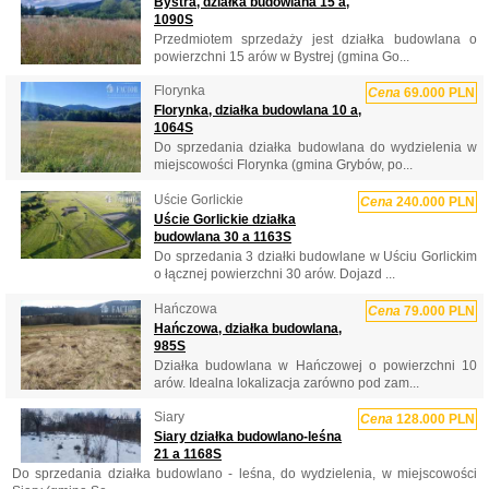
Bystra, działka budowlana 15 a,
1090S
Przedmiotem sprzedaży jest działka budowlana o
powierzchni 15 arów w Bystrej (gmina Go...
Florynka
Cena
69.000 PLN
Florynka, działka budowlana 10 a,
1064S
Do sprzedania działka budowlana do wydzielenia w
miejscowości Florynka (gmina Grybów, po...
Uście Gorlickie
Cena
240.000 PLN
Uście Gorlickie działka
budowlana 30 a 1163S
Do sprzedania 3 działki budowlane w Uściu Gorlickim
o łącznej powierzchni 30 arów. Dojazd ...
Hańczowa
Cena
79.000 PLN
Hańczowa, działka budowlana,
985S
Działka budowlana w Hańczowej o powierzchni 10
arów. Idealna lokalizacja zarówno pod zam...
Siary
Cena
128.000 PLN
Siary działka budowlano-leśna
21 a 1168S
Do sprzedania działka budowlano - leśna, do wydzielenia, w miejscowości