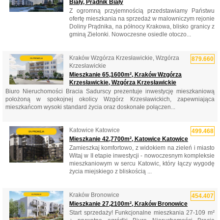
Biały, Prądnik Biały
Z ogromną przyjemnością przedstawiamy Państwu
ofertę mieszkania na sprzedaż w malowniczym rejonie
Doliny Prądnika, na północy Krakowa, blisko granicy z
gminą Zielonki. Nowoczesne osiedle otoczo...
Kraków Wzgórza Krzesławickie, Wzgórza
879.660
Krzesławickie
Mieszkanie 65,1600m², Kraków Wzgórza
Krzesławickie, Wzgórza Krzesławickie
Biuro Nieruchomości Bracia Sadurscy prezentuje inwestycję mieszkaniową
położoną w spokojnej okolicy Wzgórz Krzesławickich, zapewniająca
mieszkańcom wysoki standard życia oraz doskonałe połączen...
Katowice Katowice
499.468
Mieszkanie 42,7700m², Katowice Katowice
Zamieszkaj komfortowo, z widokiem na zieleń i miasto
Witaj w II etapie inwestycji - nowoczesnym kompleksie
mieszkaniowym w sercu Katowic, który łączy wygodę
życia miejskiego z bliskością ...
Kraków Bronowice
454.407
Mieszkanie 27,2100m², Kraków Bronowice
Start sprzedaży! Funkcjonalne mieszkania 27-109 m²