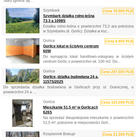
Siary (gmina Sę...
Szymbark
Cena
39.900 PLN
Szymbark działka rolno-leśna
73,3 a 1098S
Działka rolno-leśna o powierzchni 73,3 ara położona
w Szymbarku (k. Gorlic). Działka w ksz...
Gorlice
Cena
6.900 PLN
Gorlice lokal w ścisłym centrum
60W
Do wynajęcia lokal handlowo-usługowy w ścisłym
centrum Gorlic o powierzchni ok. 100 m2. Do...
Gorlice
Cena
297.000 PLN
Gorlice, działka budowlana 24 a,
1157S/2025
Do sprzedania działka budowlana w Gorlicach przy ul. Granicznej, o
powierzchni 24 a. ...
Gorlice
Cena
325.000 PLN
Mieszkanie 51,5 m² w Gorlicach
626S
Na sprzedaż dwupokojowe mieszkanie o powierzchni
51,5 m², położone w miejscowości Gorl...
Rzepiennik Biskupi
Cena
21.500 PLN