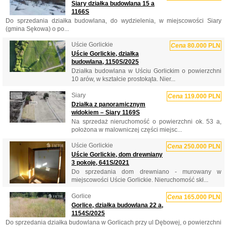
Siary działka budowlana 15 a
1166S
Do sprzedania działka budowlana, do wydzielenia, w miejscowości Siary
(gmina Sękowa) o po...
Uście Gorlickie
Cena
80.000 PLN
Uście Gorlickie, działka
budowlana, 1150S/2025
Działka budowlana w Uściu Gorlickim o powierzchni
10 arów, w kształcie prostokąta. Nier...
Siary
Cena
119.000 PLN
Działka z panoramicznym
widokiem – Siary 1169S
Na sprzedaż nieruchomość o powierzchni ok. 53 a,
położona w malowniczej części miejsc...
Uście Gorlickie
Cena
250.000 PLN
Uście Gorlickie, dom drewniany
3 pokoje, 641S/2021
Do sprzedania dom drewniano - murowany w
miejscowości Uście Gorlickie. Nieruchomość skł...
Gorlice
Cena
165.000 PLN
Gorlice, działka budowlana 22 a,
1154S/2025
Do sprzedania działka budowlana w Gorlicach przy ul Dębowej, o powierzchni