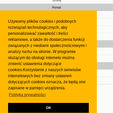
Szukaj
Portal
Cennik
Używamy plików cookies i podobnych
Kontakt
rozwiązań technologicznych, aby
Regulamin
personalizować zawartość i treści
Pomoc
reklamowe, a także do dostarczenia funkcji
Gazeta
związanych z mediami społecznościowymi i
analizy ruchu na stronie. W programie
Olkusz
służącym do obsługi internetu można
Kontakt
zmienić ustawienia dotyczące
Strefa dla biznesu
cookies.Korzystanie z naszych serwisów
Biura nieruchomości
internetowych bez zmiany ustawień
Dealerzy i autokomisy
dotyczących cookies oznacza, że będą one
zapisane w pamięci urządzenia.
Skontaktuj się z nami
Polityka prywatności
Korzystanie z tej strony oznacza akceptację postanowień
regulaminu
i
Polityki Prywatności
.
Klauzula FB
OK