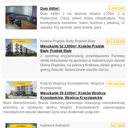
Dom 440m²,
2.850.000
Dom 440m 2 na własnej działce 1700m 2 w
Piasecznie. Cisza, zieleń, dobra infrastruktura. Trzy
kondygnacje naziemne. Salon, kuchnia z jadalnią, 11
sypialni, trzy łazienki, dwie toalety, gara...
Kraków Prądnik Biały, Prądnik Biały
857.538,50
Mieszkanie 52,1300m², Kraków Prądnik
Biały, Prądnik Biały
Z ogromną przyjemnością przedstawiamy Państwu
ofertę mieszkania na sprzedaż w malowniczym rejonie
Doliny Prądnika, na północy Krakowa, blisko granicy z
gminą Zielonki. Nowoczesne osiedle otoczo...
Kraków Wzgórza Krzesławickie, Wzgórza
760.650,80
Krzesławickie
Mieszkanie 59,3100m², Kraków Wzgórza
Krzesławickie, Wzgórza Krzesławickie
Biuro Nieruchomości Bracia Sadurscy prezentuje inwestycję mieszkaniową
położoną w spokojnej okolicy Wzgórz Krzesławickich, zapewniająca
mieszkańcom wysoki standard życia oraz doskonałe połączen...
Katowice Katowice
507.903