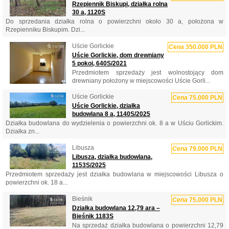
Rzepiennik Biskupi, działka rolna
30 a, 1120S
Do sprzedania działka rolna o powierzchni około 30 a, położona w
Rzepienniku Biskupim. Dzi...
Uście Gorlickie
Cena
350.000 PLN
Uście Gorlickie, dom drewniany
5 pokoi, 640S/2021
Przedmiotem sprzedaży jest wolnostojący dom
drewniany położony w miejscowości Uście Gorli...
Uście Gorlickie
Cena
75.000 PLN
Uście Gorlickie, działka
budowlana 8 a, 1140S/2025
Działka budowlana do wydzielenia o powierzchni ok. 8 a w Uściu Gorlickim.
Działka zn...
Libusza
Cena
79.000 PLN
Libusza, działka budowlana,
1153S/2025
Przedmiotem sprzedaży jest działka budowlana w miejscowości Libusza o
powierzchni ok. 18 a...
Bieśnik
Cena
75.000 PLN
Działka budowlana 12,79 ara –
Bieśnik 1183S
Na sprzedaż działka budowlana o powierzchni 12,79