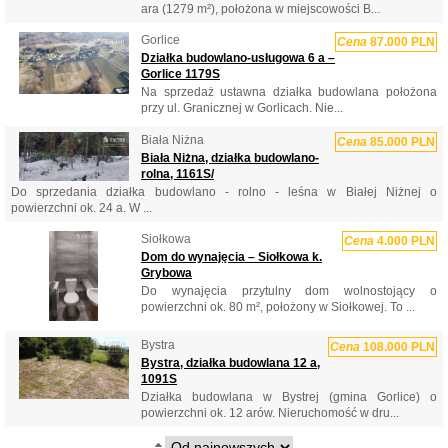
ara (1279 m²), położona w miejscowości B...
Gorlice
Cena
87.000 PLN
Działka budowlano-usługowa 6 a –
Gorlice 1179S
Na sprzedaż ustawna działka budowlana położona
przy ul. Granicznej w Gorlicach. Nie...
Biała Niżna
Cena
85.000 PLN
Biała Niżna, działka budowlano-
rolna, 1161S/
Do sprzedania działka budowlano - rolno - leśna w Białej Niżnej o
powierzchni ok. 24 a. W ...
Siołkowa
Cena
4.000 PLN
Dom do wynajęcia – Siołkowa k.
Grybowa
Do wynajęcia przytulny dom wolnostojący o
powierzchni ok. 80 m², położony w Siołkowej. To ...
Bystra
Cena
108.000 PLN
Bystra, działka budowlana 12 a,
1091S
Działka budowlana w Bystrej (gmina Gorlice) o
powierzchni ok. 12 arów. Nieruchomość w dru...