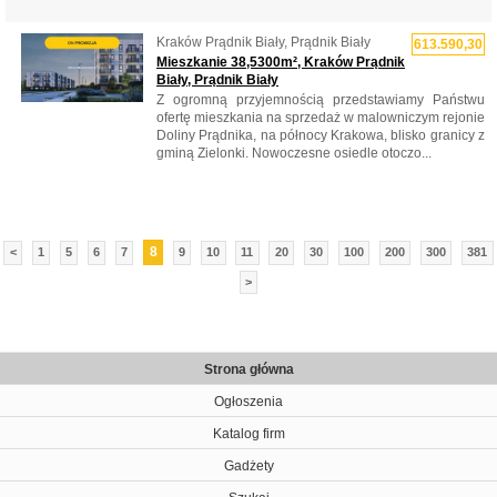
Kraków Prądnik Biały, Prądnik Biały
613.590,30
Mieszkanie 38,5300m², Kraków Prądnik
Biały, Prądnik Biały
Z ogromną przyjemnością przedstawiamy Państwu
ofertę mieszkania na sprzedaż w malowniczym rejonie
Doliny Prądnika, na północy Krakowa, blisko granicy z
gminą Zielonki. Nowoczesne osiedle otoczo...
8
<
1
5
6
7
9
10
11
20
30
100
200
300
381
>
Strona główna
Ogłoszenia
Katalog firm
Gadżety