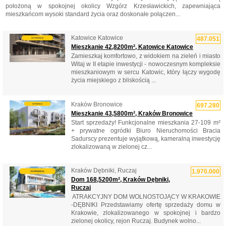
położoną w spokojnej okolicy Wzgórz Krzesławickich, zapewniająca
mieszkańcom wysoki standard życia oraz doskonałe połączen...
Katowice Katowice
487.051
Mieszkanie 42,8200m², Katowice Katowice
Zamieszkaj komfortowo, z widokiem na zieleń i miasto
Witaj w II etapie inwestycji - nowoczesnym kompleksie
mieszkaniowym w sercu Katowic, który łączy wygodę
życia miejskiego z bliskością ...
Kraków Bronowice
697.280
Mieszkanie 43,5800m², Kraków Bronowice
Start sprzedaży! Funkcjonalne mieszkania 27-109 m²
+ prywatne ogródki Biuro Nieruchomości Bracia
Sadurscy prezentuje wyjątkową, kameralną inwestycję
zlokalizowaną w zielonej cz...
Kraków Dębniki, Ruczaj
1.970.000
Dom 168,5200m², Kraków Dębniki,
Ruczaj
​ ATRAKCYJNY DOM WOLNOSTOJĄCY W KRAKOWIE
-DĘBNIKI Przedstawiamy ofertę sprzedaży domu w
Krakowie, zlokalizowanego w spokojnej i bardzo
zielonej okolicy, rejon Ruczaj. Budynek wolno...