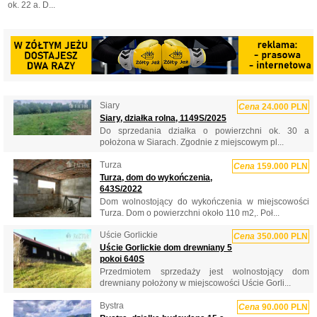
ok. 22 a. D...
Siary
Cena
24.000 PLN
Siary, działka rolna, 1149S/2025
Do sprzedania działka o powierzchni ok. 30 a
położona w Siarach. Zgodnie z miejscowym pl...
Turza
Cena
159.000 PLN
Turza, dom do wykończenia,
643S/2022
Dom wolnostojący do wykończenia w miejscowości
Turza. Dom o powierzchni około 110 m2,. Poł...
Uście Gorlickie
Cena
350.000 PLN
Uście Gorlickie dom drewniany 5
pokoi 640S
Przedmiotem sprzedaży jest wolnostojący dom
drewniany położony w miejscowości Uście Gorli...
Bystra
Cena
90.000 PLN