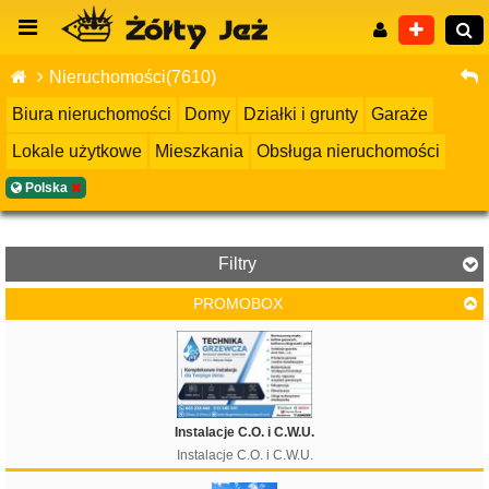
Nieruchomości(7610)
Biura nieruchomości
Domy
Działki i grunty
Garaże
Lokale użytkowe
Mieszkania
Obsługa nieruchomości
Wyszukiwanie zaawansowane
Polska
Filtry
PROMOBOX
Cena
Instalacje C.O. i C.W.U.
Instalacje C.O. i C.W.U.
Filtruj