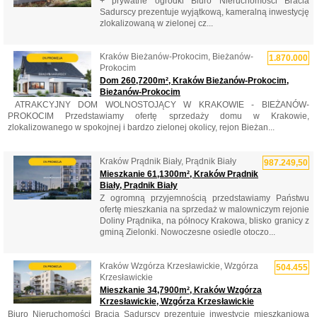
+ prywatne ogródki Biuro Nieruchomości Bracia
Sadurscy prezentuje wyjątkową, kameralną inwestycję
zlokalizowaną w zielonej cz...
Kraków Bieżanów-Prokocim, Bieżanów-
1.870.000
Prokocim
Dom 260,7200m², Kraków Bieżanów-Prokocim,
Bieżanów-Prokocim
​ ATRAKCYJNY DOM WOLNOSTOJĄCY W KRAKOWIE - BIEŻANÓW-
PROKOCIM Przedstawiamy ofertę sprzedaży domu w Krakowie,
zlokalizowanego w spokojnej i bardzo zielonej okolicy, rejon Bieżan...
Kraków Prądnik Biały, Prądnik Biały
987.249,50
Mieszkanie 61,1300m², Kraków Prądnik
Biały, Prądnik Biały
Z ogromną przyjemnością przedstawiamy Państwu
ofertę mieszkania na sprzedaż w malowniczym rejonie
Doliny Prądnika, na północy Krakowa, blisko granicy z
gminą Zielonki. Nowoczesne osiedle otoczo...
Kraków Wzgórza Krzesławickie, Wzgórza
504.455
Krzesławickie
Mieszkanie 34,7900m², Kraków Wzgórza
Krzesławickie, Wzgórza Krzesławickie
Biuro Nieruchomości Bracia Sadurscy prezentuje inwestycję mieszkaniową