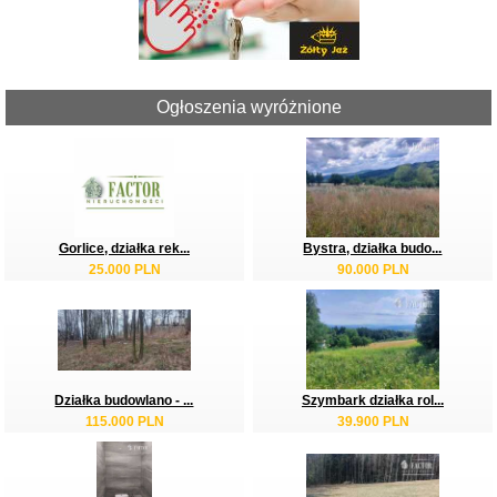
Ogłoszenia wyróżnione
Gorlice, działka rek...
Bystra, działka budo...
25.000 PLN
90.000 PLN
Działka budowlano - ...
Szymbark działka rol...
115.000 PLN
39.900 PLN