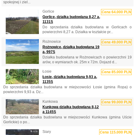
spokojnej i ziel...
Gorlice
Cena
64.000 PLN
Gorlice, działka budowlana 8,27 a,
1131S
Do sprzedania działka budowlana w Gorlicach o
powierzchni 8,27 a. Działka w kształcie pr...
Rożnowice
Cena
49.000 PLN
Rożnowice, działka budowlana 19
a, 997S
Działka budowlana w Rożnowicach o powierzchni 19
arów, o wymiarach ok. 25m x 72m. Dojazd d...
Łosie
Cena
85.000 PLN
Łosie, działka budowlana 9,93 a,
1135S
Do sprzedania działka budowlana w miejscowości Łosie (gmina Ropa) o
powierzchni 9,93 a. Dz...
Kunkowa
Cena
99.000 PLN
Kunkowa działka budowlana 8,12
a 1145S
Do sprzedania działka budowlana w miejscowości Kunkowa (gmina Uście
Gorlickie) o po...
Siary
Cena
115.000 PLN