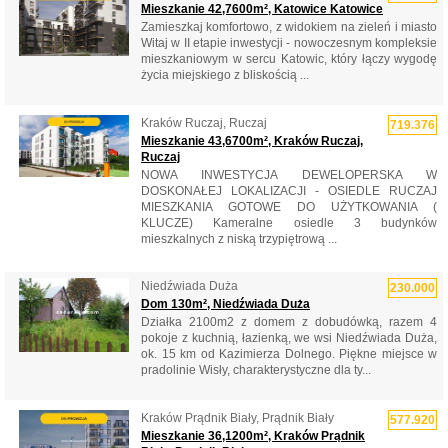
Mieszkanie 42,7600m², Katowice Katowice
Zamieszkaj komfortowo, z widokiem na zieleń i miasto
Witaj w II etapie inwestycji - nowoczesnym kompleksie
mieszkaniowym w sercu Katowic, który łączy wygodę
życia miejskiego z bliskością ...
Kraków Ruczaj, Ruczaj
719.376
Mieszkanie 43,6700m², Kraków Ruczaj,
Ruczaj
NOWA INWESTYCJA DEWELOPERSKA W
DOSKONAŁEJ LOKALIZACJI - OSIEDLE RUCZAJ
MIESZKANIA GOTOWE DO UŻYTKOWANIA (
KLUCZE) Kameralne osiedle 3 budynków
mieszkalnych z niską trzypiętrową ...
Niedźwiada Duża
230.000
Dom 130m², Niedźwiada Duża
Działka 2100m2 z domem z dobudówką, razem 4
pokoje z kuchnią, łazienką, we wsi Niedźwiada Duża,
ok. 15 km od Kazimierza Dolnego. Piękne miejsce w
pradolinie Wisły, charakterystyczne dla ty...
Kraków Prądnik Biały, Prądnik Biały
577.920
Mieszkanie 36,1200m², Kraków Prądnik