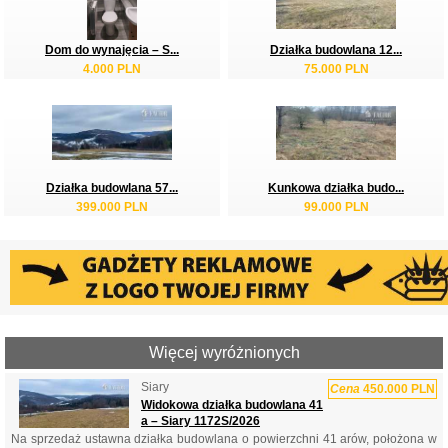
Dom do wynajęcia – S...
Działka budowlana 12...
4.000 PLN
75.000 PLN
Działka budowlana 57...
Kunkowa działka budo...
399.000 PLN
99.000 PLN
Więcej wyróżnionych
Siary
Cena
450.000 PLN
Widokowa działka budowlana 41
a – Siary 1172S/2026
Na sprzedaż ustawna działka budowlana o powierzchni 41 arów, położona w