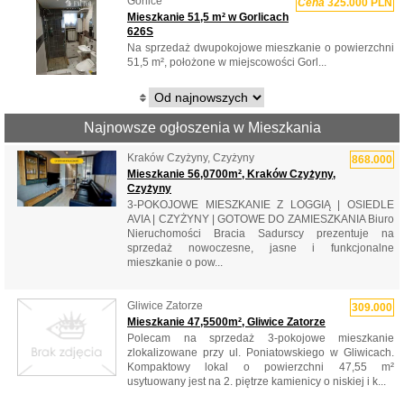
Gorlice
Cena
325.000 PLN
Mieszkanie 51,5 m² w Gorlicach
626S
Na sprzedaż dwupokojowe mieszkanie o powierzchni
51,5 m², położone w miejscowości Gorl...
Najnowsze ogłoszenia w Mieszkania
Kraków Czyżyny, Czyżyny
868.000
Mieszkanie 56,0700m², Kraków Czyżyny,
Czyżyny
3-POKOJOWE MIESZKANIE Z LOGGIĄ | OSIEDLE
AVIA | CZYŻYNY | GOTOWE DO ZAMIESZKANIA Biuro
Nieruchomości Bracia Sadurscy prezentuje na
sprzedaż nowoczesne, jasne i funkcjonalne
mieszkanie o pow...
Gliwice Zatorze
309.000
Mieszkanie 47,5500m², Gliwice Zatorze
Polecam na sprzedaż 3-pokojowe mieszkanie
zlokalizowane przy ul. Poniatowskiego w Gliwicach.
Kompaktowy lokal o powierzchni 47,55 m²
usytuowany jest na 2. piętrze kamienicy o niskiej i k...