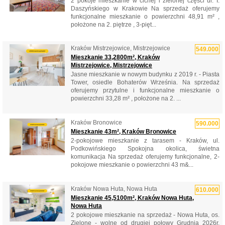
2 pokoje mieszkanie w cichej i zielonej części ul. I.
Daszyńskiego w Krakowie Na sprzedaż oferujemy
funkcjonalne mieszkanie o powierzchni 48,91 m² ,
położone na 2. piętrze , 3-pięt...
Kraków Mistrzejowice, Mistrzejowice
549.000
Mieszkanie 33,2800m², Kraków
Mistrzejowice, Mistrzejowice
Jasne mieszkanie w nowym budynku z 2019 r. - Piasta
Tower, osiedle Bohaterów Września. Na sprzedaż
oferujemy przytulne i funkcjonalne mieszkanie o
powierzchni 33,28 m² , położone na 2. ...
Kraków Bronowice
590.000
Mieszkanie 43m², Kraków Bronowice
2-pokojowe mieszkanie z tarasem - Kraków, ul.
Podkowińskiego Spokojna okolica, świetna
komunikacja Na sprzedaż oferujemy funkcjonalne, 2-
pokojowe mieszkanie o powierzchni 43 m&...
Kraków Nowa Huta, Nowa Huta
610.000
Mieszkanie 45,5100m², Kraków Nowa Huta,
Nowa Huta
2 pokojowe mieszkanie na sprzedaż - Nowa Huta, os.
Zielone - wolne od drugiej połowy Grudnia 2026r.