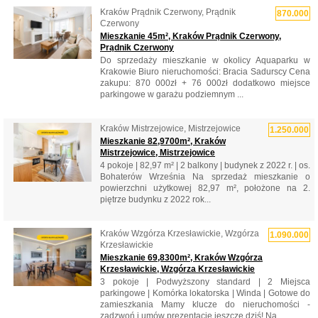
Kraków Prądnik Czerwony, Prądnik
870.000
Czerwony
Mieszkanie 45m², Kraków Prądnik Czerwony,
Prądnik Czerwony
Do sprzedaży mieszkanie w okolicy Aquaparku w
Krakowie Biuro nieruchomości: Bracia Sadurscy Cena
zakupu: 870 000zł + 76 000zł dodatkowo miejsce
parkingowe w garażu podziemnym ...
Kraków Mistrzejowice, Mistrzejowice
1.250.000
Mieszkanie 82,9700m², Kraków
Mistrzejowice, Mistrzejowice
4 pokoje | 82,97 m² | 2 balkony | budynek z 2022 r. | os.
Bohaterów Września Na sprzedaż mieszkanie o
powierzchni użytkowej 82,97 m², położone na 2.
piętrze budynku z 2022 rok...
Kraków Wzgórza Krzesławickie, Wzgórza
1.090.000
Krzesławickie
Mieszkanie 69,8300m², Kraków Wzgórza
Krzesławickie, Wzgórza Krzesławickie
3 pokoje | Podwyższony standard | 2 Miejsca
parkingowe | Komórka lokatorska | Winda | Gotowe do
zamieszkania Mamy klucze do nieruchomości -
zadzwoń i umów prezentację jeszcze dziś! Na ...