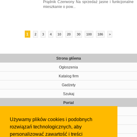
Prądnik Czerwony Na sprzedaż jasne i funkcjonalne
mieszkanie o pow...
1
2
3
4
10
20
30
100
186
>
Strona główna
Ogłoszenia
Katalog firm
Gadżety
Szukaj
Portal
Cennik
Używamy plików cookies i podobnych
Kontakt
rozwiązań technologicznych, aby
Regulamin
personalizować zawartość i treści