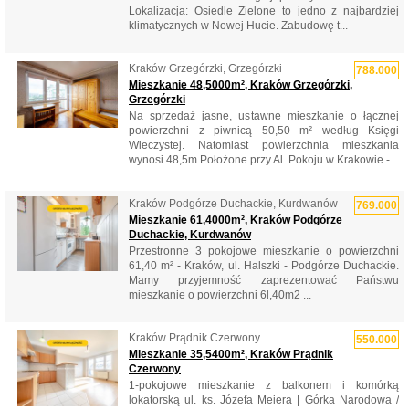
Lokalizacja: Osiedle Zielone to jedno z najbardziej
klimatycznych w Nowej Hucie. Zabudowę t...
Kraków Grzegórzki, Grzegórzki
788.000
Mieszkanie 48,5000m², Kraków Grzegórzki,
Grzegórzki
Na sprzedaż jasne, ustawne mieszkanie o łącznej
powierzchni z piwnicą 50,50 m² według Księgi
Wieczystej. Natomiast powierzchnia mieszkania
wynosi 48,5m Położone przy Al. Pokoju w Krakowie -...
Kraków Podgórze Duchackie, Kurdwanów
769.000
Mieszkanie 61,4000m², Kraków Podgórze
Duchackie, Kurdwanów
Przestronne 3 pokojowe mieszkanie o powierzchni
61,40 m² - Kraków, ul. Halszki - Podgórze Duchackie.
Mamy przyjemność zaprezentować Państwu
mieszkanie o powierzchni 6l,40m2 ...
Kraków Prądnik Czerwony
550.000
Mieszkanie 35,5400m², Kraków Prądnik
Czerwony
1-pokojowe mieszkanie z balkonem i komórką
lokatorską ul. ks. Józefa Meiera | Górka Narodowa /