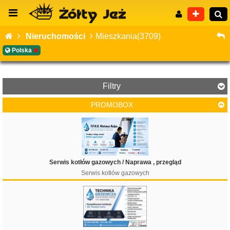
Nieruchomości
Mieszkania(3709)
Polska
Wyszukiwanie zaawansowane
Filtry
PROMOBOX
Cena
Serwis kotłów gazowych / Naprawa , przegląd
Serwis kotłów gazowych