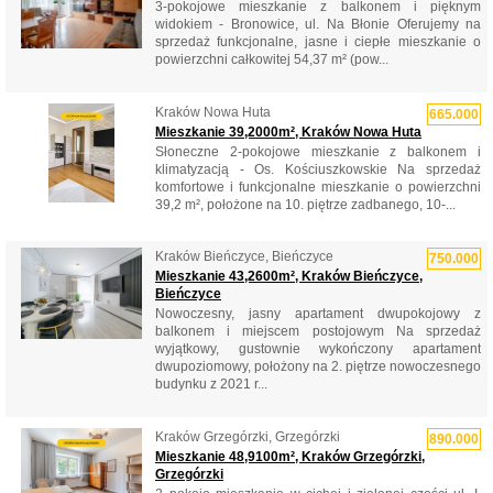
3-pokojowe mieszkanie z balkonem i pięknym
widokiem - Bronowice, ul. Na Błonie Oferujemy na
sprzedaż funkcjonalne, jasne i ciepłe mieszkanie o
powierzchni całkowitej 54,37 m² (pow...
Kraków Nowa Huta
665.000
Mieszkanie 39,2000m², Kraków Nowa Huta
Słoneczne 2-pokojowe mieszkanie z balkonem i
klimatyzacją - Os. Kościuszkowskie Na sprzedaż
komfortowe i funkcjonalne mieszkanie o powierzchni
39,2 m², położone na 10. piętrze zadbanego, 10-...
Kraków Bieńczyce, Bieńczyce
750.000
Mieszkanie 43,2600m², Kraków Bieńczyce,
Bieńczyce
Nowoczesny, jasny apartament dwupokojowy z
balkonem i miejscem postojowym Na sprzedaż
wyjątkowy, gustownie wykończony apartament
dwupoziomowy, położony na 2. piętrze nowoczesnego
budynku z 2021 r...
Kraków Grzegórzki, Grzegórzki
890.000
Mieszkanie 48,9100m², Kraków Grzegórzki,
Grzegórzki