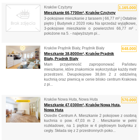
Kraków Czyżyny
1.165.000
Mieszkanie 66,7700m², Kraków Czyżyny
3-pokojowe mieszkanie z tarasem | 66,77 m² | Ostatnie
piętro | Budynek z 2020 roku Na sprzedaż wyjątkowe,
3-pokojowe mieszkanie o powierzchni 66,77 m² ,
położone na 5. - najwyższym pi...
Kraków Prądnik Biały, Prądnik Biały
648.000
Mieszkanie 38,8000m², Kraków Prądnik
Biały, Prądnik Biały
Mam przyjemność zaproponować Państwu
mieszkanie, które znakomicie wykorzystuje każdy metr
przestrzeni. Dwupokojowe 38,8m 2 z oddzielną
kuchnią oraz piwnicą w cenie blisko centrum Krakowa
z pi...
Kraków Nowa Huta, Nowa Huta
570.000
Mieszkanie 47,0300m², Kraków Nowa Huta,
Nowa Huta
Osiedle Centrum A. Mieszkanie 2 pokojowe z osobną
kuchnia o pow. 47,03 m 2 . Mieszkanie w pełni
rozkładowe, na 1 piętrze w 4 piętrowym budynku z
cegły. Składa się z 2 przestronnych poko...