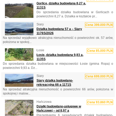
Gorlice, działka budowlana 8,27 a,
1131S
Do sprzedania działka budowlana w Gorlicach o
powierzchni 8,27 a. Działka w kształcie pr...
Siary
Cena
399.000 PLN
Działka budowlana 57 a – Siary
1176S/2026
Na sprzedaż wyjątkowo atrakcyjna nieruchomość o powierzchni ok. 57 arów,
położona w spokoj...
Łosie
Cena
85.000 PLN
Łosie, działka budowlana 9,93 a,
1135S
Do sprzedania działka budowlana w miejscowości Łosie (gmina Ropa) o
powierzchni 9,93 a. Dz...
Siary
Cena
699.000 PLN
Siary działka budowlano-
rekreacyjna 66 a 1171S
Na sprzedaż atrakcyjna nieruchomość o powierzchni 66 arów, położona w
spokojnej i malow...
Hańczowa
Cena
93.860 PLN
Działki budowlano-usługowe w
Hańczowej – od 8,97 a
Prezentujemy 6 sąsiadujących działek budowlano-