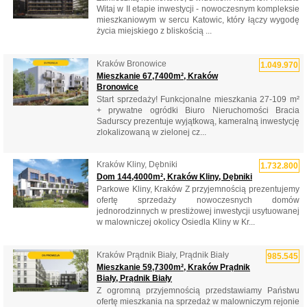
Witaj w II etapie inwestycji - nowoczesnym kompleksie
mieszkaniowym w sercu Katowic, który łączy wygodę
życia miejskiego z bliskością ...
Kraków Bronowice
1.049.970
Mieszkanie 67,7400m², Kraków
Bronowice
Start sprzedaży! Funkcjonalne mieszkania 27-109 m²
+ prywatne ogródki Biuro Nieruchomości Bracia
Sadurscy prezentuje wyjątkową, kameralną inwestycję
zlokalizowaną w zielonej cz...
Kraków Kliny, Dębniki
1.732.800
Dom 144,4000m², Kraków Kliny, Dębniki
Parkowe Kliny, Kraków Z przyjemnością prezentujemy
ofertę sprzedaży nowoczesnych domów
jednorodzinnych w prestiżowej inwestycji usytuowanej
w malowniczej okolicy Osiedla Kliny w Kr...
Kraków Prądnik Biały, Prądnik Biały
985.545
Mieszkanie 59,7300m², Kraków Prądnik
Biały, Prądnik Biały
Z ogromną przyjemnością przedstawiamy Państwu
ofertę mieszkania na sprzedaż w malowniczym rejonie