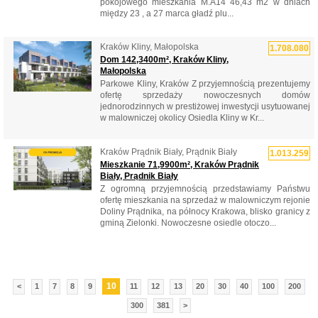
pokojowego mieszkania M.A14 46,43 m2 w dniach
między 23 , a 27 marca gładź plu...
Kraków Kliny, Małopolska
1.708.080
Dom 142,3400m², Kraków Kliny,
Małopolska
Parkowe Kliny, Kraków Z przyjemnością prezentujemy
ofertę sprzedaży nowoczesnych domów
jednorodzinnych w prestiżowej inwestycji usytuowanej
w malowniczej okolicy Osiedla Kliny w Kr...
Kraków Prądnik Biały, Prądnik Biały
1.013.259
Mieszkanie 71,9900m², Kraków Prądnik
Biały, Prądnik Biały
Z ogromną przyjemnością przedstawiamy Państwu
ofertę mieszkania na sprzedaż w malowniczym rejonie
Doliny Prądnika, na północy Krakowa, blisko granicy z
gminą Zielonki. Nowoczesne osiedle otoczo...
10
<
1
7
8
9
11
12
13
20
30
40
100
200
300
381
>