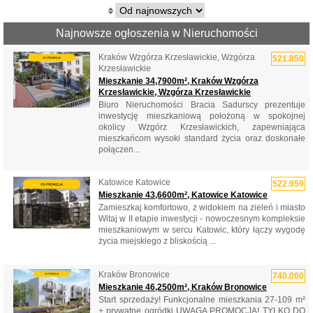
Najnowsze ogłoszenia w Nieruchomości
Kraków Wzgórza Krzesławickie, Wzgórza
521.850
Krzesławickie
Mieszkanie 34,7900m², Kraków Wzgórza
Krzesławickie, Wzgórza Krzesławickie
Biuro Nieruchomości Bracia Sadurscy prezentuje
inwestycję mieszkaniową położoną w spokojnej
okolicy Wzgórz Krzesławickich, zapewniająca
mieszkańcom wysoki standard życia oraz doskonałe
połączen...
Katowice Katowice
522.959
Mieszkanie 43,6600m², Katowice Katowice
Zamieszkaj komfortowo, z widokiem na zieleń i miasto
Witaj w II etapie inwestycji - nowoczesnym kompleksie
mieszkaniowym w sercu Katowic, który łączy wygodę
życia miejskiego z bliskością ...
Kraków Bronowice
740.000
Mieszkanie 46,2500m², Kraków Bronowice
Start sprzedaży! Funkcjonalne mieszkania 27-109 m²
+ prywatne ogródki UWAGA PROMOCJA! TYLKO DO