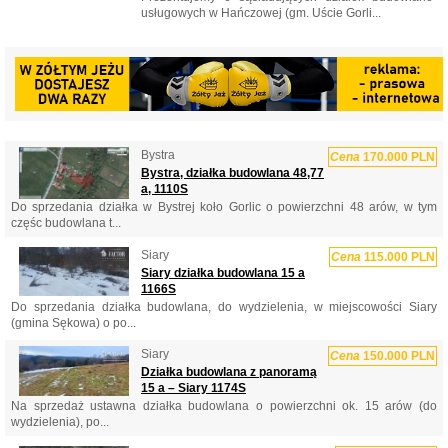
usługowych w Hańczowej (gm. Uście Gorli...
Bystra
Cena
170.000 PLN
Bystra, działka budowlana 48,77
a, 1110S
Do sprzedania działka w Bystrej koło Gorlic o powierzchni 48 arów, w tym
częśc budowlana t...
Siary
Cena
115.000 PLN
Siary działka budowlana 15 a
1166S
Do sprzedania działka budowlana, do wydzielenia, w miejscowości Siary
(gmina Sękowa) o po...
Siary
Cena
150.000 PLN
Działka budowlana z panoramą
15 a – Siary 1174S
Na sprzedaż ustawna działka budowlana o powierzchni ok. 15 arów (do
wydzielenia), po...