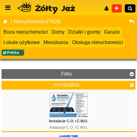
Nieruchomości(7610)
Biura nieruchomości
Domy
Działki i grunty
Garaże
Lokale użytkowe
Mieszkania
Obsługa nieruchomości
Wyszukiwanie zaawansowane
Polska
Filtry
PROMOBOX
Cena
Instalacje C.O. i C.W.U.
Instalacje C.O. i C.W.U.
Filtruj