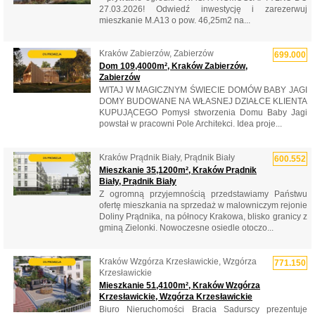
27.03.2026! Odwiedź inwestycję i zarezerwuj
mieszkanie M.A13 o pow. 46,25m2 na...
Kraków Zabierzów, Zabierzów
699.000
Dom 109,4000m², Kraków Zabierzów,
Zabierzów
WITAJ W MAGICZNYM ŚWIECIE DOMÓW BABY JAGI
DOMY BUDOWANE NA WŁASNEJ DZIAŁCE KLIENTA
KUPUJĄCEGO Pomysł stworzenia Domu Baby Jagi
powstał w pracowni Pole Architekci. Idea proje...
Kraków Prądnik Biały, Prądnik Biały
600.552
Mieszkanie 35,1200m², Kraków Prądnik
Biały, Prądnik Biały
Z ogromną przyjemnością przedstawiamy Państwu
ofertę mieszkania na sprzedaż w malowniczym rejonie
Doliny Prądnika, na północy Krakowa, blisko granicy z
gminą Zielonki. Nowoczesne osiedle otoczo...
Kraków Wzgórza Krzesławickie, Wzgórza
771.150
Krzesławickie
Mieszkanie 51,4100m², Kraków Wzgórza
Krzesławickie, Wzgórza Krzesławickie
Biuro Nieruchomości Bracia Sadurscy prezentuje