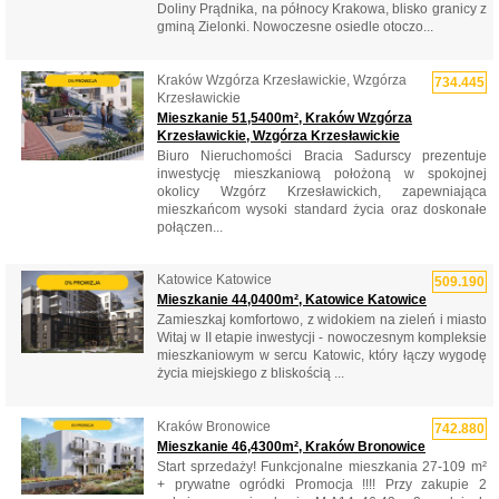
Doliny Prądnika, na północy Krakowa, blisko granicy z
gminą Zielonki. Nowoczesne osiedle otoczo...
Kraków Wzgórza Krzesławickie, Wzgórza
734.445
Krzesławickie
Mieszkanie 51,5400m², Kraków Wzgórza
Krzesławickie, Wzgórza Krzesławickie
Biuro Nieruchomości Bracia Sadurscy prezentuje
inwestycję mieszkaniową położoną w spokojnej
okolicy Wzgórz Krzesławickich, zapewniająca
mieszkańcom wysoki standard życia oraz doskonałe
połączen...
Katowice Katowice
509.190
Mieszkanie 44,0400m², Katowice Katowice
Zamieszkaj komfortowo, z widokiem na zieleń i miasto
Witaj w II etapie inwestycji - nowoczesnym kompleksie
mieszkaniowym w sercu Katowic, który łączy wygodę
życia miejskiego z bliskością ...
Kraków Bronowice
742.880
Mieszkanie 46,4300m², Kraków Bronowice
Start sprzedaży! Funkcjonalne mieszkania 27-109 m²
+ prywatne ogródki Promocja !!!! Przy zakupie 2