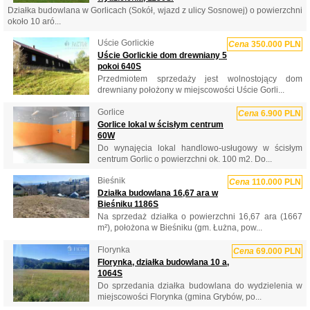
Działka budowlana w Gorlicach (Sokół, wjazd z ulicy Sosnowej) o powierzchni
około 10 aró...
Uście Gorlickie
Cena
350.000 PLN
Uście Gorlickie dom drewniany 5
pokoi 640S
Przedmiotem sprzedaży jest wolnostojący dom
drewniany położony w miejscowości Uście Gorli...
Gorlice
Cena
6.900 PLN
Gorlice lokal w ścisłym centrum
60W
Do wynajęcia lokal handlowo-usługowy w ścisłym
centrum Gorlic o powierzchni ok. 100 m2. Do...
Bieśnik
Cena
110.000 PLN
Działka budowlana 16,67 ara w
Bieśniku 1186S
Na sprzedaż działka o powierzchni 16,67 ara (1667
m²), położona w Bieśniku (gm. Łużna, pow...
Florynka
Cena
69.000 PLN
Florynka, działka budowlana 10 a,
1064S
Do sprzedania działka budowlana do wydzielenia w
miejscowości Florynka (gmina Grybów, po...