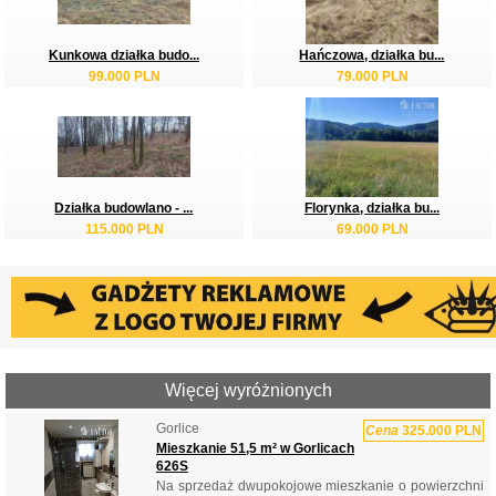
Kunkowa działka budo...
Hańczowa, działka bu...
99.000 PLN
79.000 PLN
Działka budowlano - ...
Florynka, działka bu...
115.000 PLN
69.000 PLN
Więcej wyróżnionych
Gorlice
Cena
325.000 PLN
Mieszkanie 51,5 m² w Gorlicach
626S
Na sprzedaż dwupokojowe mieszkanie o powierzchni