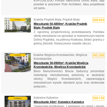
KUPUJĄCEGO Pomysł stworzenia Domu Baby Jagi
powstał w pracowni Pole Architekci. Idea projektowa
od same...
Kraków Prądnik Biały, Prądnik Biały
848.064
Mieszkanie 50,4800m², Kraków Prądnik
Biały, Prądnik Biały
Z ogromną przyjemnością przedstawiamy Państwu
ofertę mieszkania na sprzedaż w malowniczym rejonie
Doliny Prądnika, na północy Krakowa, blisko granicy z
gminą Zielonki. Nowoczesne osiedle otoczo...
Kraków Wzgórza Krzesławickie, Wzgórza
541.350
Krzesławickie
Mieszkanie 36,0900m², Kraków Wzgórza
Krzesławickie, Wzgórza Krzesławickie
Biuro Nieruchomości Bracia Sadurscy prezentuje
inwestycję mieszkaniową położoną w spokojnej
okolicy Wzgórz Krzesławickich, zapewniająca
mieszkańcom wysoki standard życia oraz doskonałe
połączen...
Katowice Katowice
508.728
Mieszkanie 44m², Katowice Katowice
Zamieszkaj komfortowo, z widokiem na zieleń i miasto