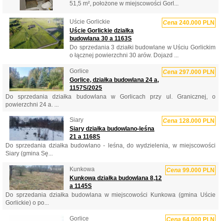
51,5 m², położone w miejscowości Gorl...
Uście Gorlickie
Cena
240.000 PLN
Uście Gorlickie działka
budowlana 30 a 1163S
Do sprzedania 3 działki budowlane w Uściu Gorlickim
o łącznej powierzchni 30 arów. Dojazd ...
Gorlice
Cena
297.000 PLN
Gorlice, działka budowlana 24 a,
1157S/2025
Do sprzedania działka budowlana w Gorlicach przy ul. Granicznej, o
powierzchni 24 a. ...
Siary
Cena
128.000 PLN
Siary działka budowlano-leśna
21 a 1168S
Do sprzedania działka budowlano - leśna, do wydzielenia, w miejscowości
Siary (gmina Sę...
Kunkowa
Cena
99.000 PLN
Kunkowa działka budowlana 8,12
a 1145S
Do sprzedania działka budowlana w miejscowości Kunkowa (gmina Uście
Gorlickie) o po...
Gorlice
Cena
64.000 PLN