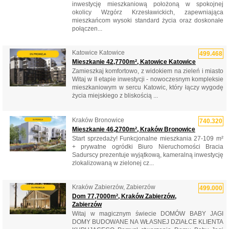
inwestycję mieszkaniową położoną w spokojnej
okolicy Wzgórz Krzesławickich, zapewniająca
mieszkańcom wysoki standard życia oraz doskonałe
połączen...
Katowice Katowice
499.468
Mieszkanie 42,7700m², Katowice Katowice
Zamieszkaj komfortowo, z widokiem na zieleń i miasto
Witaj w II etapie inwestycji - nowoczesnym kompleksie
mieszkaniowym w sercu Katowic, który łączy wygodę
życia miejskiego z bliskością ...
Kraków Bronowice
740.320
Mieszkanie 46,2700m², Kraków Bronowice
Start sprzedaży! Funkcjonalne mieszkania 27-109 m²
+ prywatne ogródki Biuro Nieruchomości Bracia
Sadurscy prezentuje wyjątkową, kameralną inwestycję
zlokalizowaną w zielonej cz...
Kraków Zabierzów, Zabierzów
499.000
Dom 77,7000m², Kraków Zabierzów,
Zabierzów
Witaj w magicznym świecie DOMÓW BABY JAGI
DOMY BUDOWANE NA WŁASNEJ DZIAŁCE KLIENTA