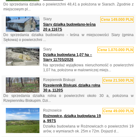
Do sprzedania działka o powierzchni 48,41 a położona w Siarach. Zgodnie z
miejscowym pl...
Siary
Cena
149.000 PLN
Siary działka budowlano-leśna
20 a 1167S
Do sprzedania działka budowlano - leśna w miejscowości Siary (gmina
Sękowa) o powierzchni ...
Siary
Cena
1.070.000 PLN
Działka budowlana 1,07 ha –
Siary 1170S/2026
Na sprzedaż wyjątkowa nieruchomość o powierzchni
1,07 ha, położona w malowniczej miejs...
Rzepiennik Biskupi
Cena
21.500 PLN
Rzepiennik Biskupi, działka rolna
30 a, 1120S
Do sprzedania działka rolna o powierzchni około 30 a, położona w
Rzepienniku Biskupim. Dzi...
Rożnowice
Cena
49.000 PLN
Rożnowice, działka budowlana 19
a, 997S
Działka budowlana w Rożnowicach o powierzchni 19
arów, o wymiarach ok. 25m x 72m. Dojazd d...