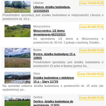
Libusza
Cena
79.000 PLN
Libusza, działka budowlana,
1153S/2025
Przedmiotem sprzedaży jest działka budowlana w miejscowości Libusza o
powierzchni ok. 18 a...
Moszczenica
Cena
85.000 PLN
Moszczenica, 1/2 domu
drewnianego 663S/2023
Do sprzedania 1/2 domu w Moszczenicy o
powierzchni ok. 50 m2. 2 pokoje z kuchnią. Działka ...
Bystra
Cena
90.000 PLN
Bystra, działka budowlana 15 a,
1090S
Przedmiotem sprzedaży jest działka budowlana o
powierzchni 15 arów w Bystrej (gmina Go...
Siary
Cena
150.000 PLN
Działka budowlana z widokiem
15 a – Siary 1173S
Na sprzedaż ustawna działka budowlana o powierzchni ok. 15 arów (do
wydzielenia), po...
Gorlice
Cena
99.000 PLN
Gorlice, działka budowlana do
wydzielenia, 1130S/