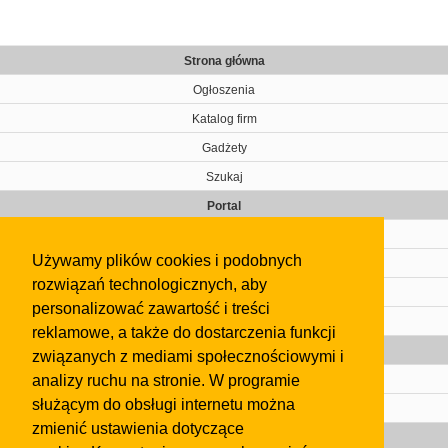
Strona główna
Ogłoszenia
Katalog firm
Gadżety
Szukaj
Portal
Cennik
Używamy plików cookies i podobnych
Kontakt
rozwiązań technologicznych, aby
Regulamin
personalizować zawartość i treści
Pomoc
reklamowe, a także do dostarczenia funkcji
Gazeta
związanych z mediami społecznościowymi i
analizy ruchu na stronie. W programie
Olkusz
służącym do obsługi internetu można
Kontakt
zmienić ustawienia dotyczące
Strefa dla biznesu