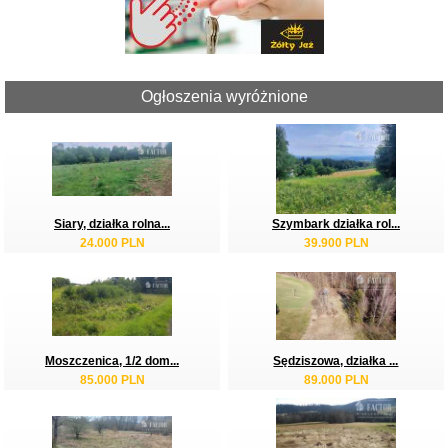
Ogłoszenia wyróżnione
Siary, działka rolna...
Szymbark działka rol...
24.000 PLN
39.900 PLN
Moszczenica, 1/2 dom...
Sędziszowa, działka ...
85.000 PLN
89.000 PLN