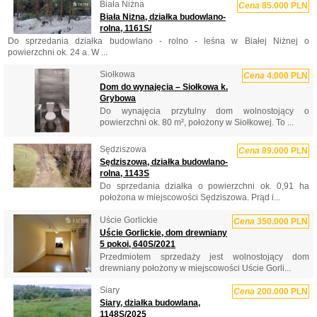
Biała Niżna
Cena
85.000 PLN
Biała Niżna, działka budowlano-
rolna, 1161S/
Do sprzedania działka budowlano - rolno - leśna w Białej Niżnej o
powierzchni ok. 24 a. W ...
Siołkowa
Cena
4.000 PLN
Dom do wynajęcia – Siołkowa k.
Grybowa
Do wynajęcia przytulny dom wolnostojący o
powierzchni ok. 80 m², położony w Siołkowej. To ...
Sędziszowa
Cena
89.000 PLN
Sędziszowa, działka budowlano-
rolna, 1143S
Do sprzedania działka o powierzchni ok. 0,91 ha
położona w miejscowości Sędziszowa. Prąd i...
Uście Gorlickie
Cena
350.000 PLN
Uście Gorlickie, dom drewniany
5 pokoi, 640S/2021
Przedmiotem sprzedaży jest wolnostojący dom
drewniany położony w miejscowości Uście Gorli...
Siary
Cena
200.000 PLN
Siary, działka budowlana,
1148S/2025