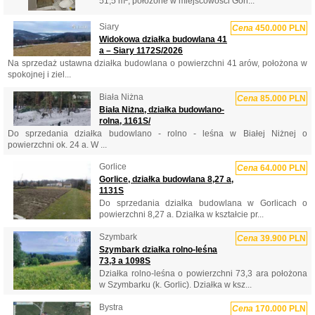
51,5 m², położone w miejscowości Gorl...
Siary
Cena
450.000 PLN
Widokowa działka budowlana 41
a – Siary 1172S/2026
Na sprzedaż ustawna działka budowlana o powierzchni 41 arów, położona w
spokojnej i ziel...
Biała Niżna
Cena
85.000 PLN
Biała Niżna, działka budowlano-
rolna, 1161S/
Do sprzedania działka budowlano - rolno - leśna w Białej Niżnej o
powierzchni ok. 24 a. W ...
Gorlice
Cena
64.000 PLN
Gorlice, działka budowlana 8,27 a,
1131S
Do sprzedania działka budowlana w Gorlicach o
powierzchni 8,27 a. Działka w kształcie pr...
Szymbark
Cena
39.900 PLN
Szymbark działka rolno-leśna
73,3 a 1098S
Działka rolno-leśna o powierzchni 73,3 ara położona
w Szymbarku (k. Gorlic). Działka w ksz...
Bystra
Cena
170.000 PLN