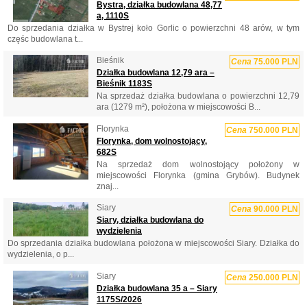
Bystra, działka budowlana 48,77
a, 1110S
Do sprzedania działka w Bystrej koło Gorlic o powierzchni 48 arów, w tym
częśc budowlana t...
Bieśnik
Cena
75.000 PLN
Działka budowlana 12,79 ara –
Bieśnik 1183S
Na sprzedaż działka budowlana o powierzchni 12,79
ara (1279 m²), położona w miejscowości B...
Florynka
Cena
750.000 PLN
Florynka, dom wolnostojący,
682S
Na sprzedaż dom wolnostojący położony w
miejscowości Florynka (gmina Grybów). Budynek
znaj...
Siary
Cena
90.000 PLN
Siary, działka budowlana do
wydzielenia
Do sprzedania działka budowlana położona w miejscowości Siary. Działka do
wydzielenia, o p...
Siary
Cena
250.000 PLN
Działka budowlana 35 a – Siary
1175S/2026