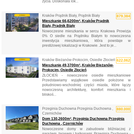
życia. Doskonała lok...
Kraków Prądnik Biały, Prądnik Biały
879.384
Mieszkanie 66,6200m², Kraków Prądnik
Biały, Prądnik Biały
Nowoczesne mieszkania w sercu Krakowa Prowizja
0% O siedle na Prądniku Białym to nowoczesna
inwestycja mieszkaniowa, która powstaje w
prestiżowej lokalizacji w Krakowie. Jest to je...
Kraków Bieżanów-Prokocim, Osiedle Złocień
622.062
Mieszkanie 49,3700m², Kraków Bieżanów-
Prokocim, Osiedle Złocień
ZŁOCIEŃ - nowoczesne osiedle mieszkaniowe
Przedstawiamy wyjątkowe osiedle położone w
południowo-wschodniej części miasta, które łączy
nowoczesną architekturę, komfort mieszkania i
bliskoś...
Przeginia Duchowna Przeginia Duchowna ,
880.000
Czernichów
Dom 130,2600m², Przeginia Duchowna Przeginia
Duchowna , Czernichów
Nowoczesne domy w zabudowie bliźniaczej z
garażem, tarasem i balkonami. Przeginia Duchowna -