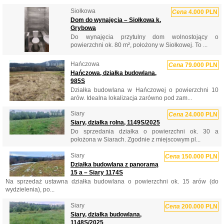
Siołkowa
Cena
4.000 PLN
Dom do wynajęcia – Siołkowa k.
Grybowa
Do wynajęcia przytulny dom wolnostojący o
powierzchni ok. 80 m², położony w Siołkowej. To ...
Hańczowa
Cena
79.000 PLN
Hańczowa, działka budowlana,
985S
Działka budowlana w Hańczowej o powierzchni 10
arów. Idealna lokalizacja zarówno pod zam...
Siary
Cena
24.000 PLN
Siary, działka rolna, 1149S/2025
Do sprzedania działka o powierzchni ok. 30 a
położona w Siarach. Zgodnie z miejscowym pl...
Siary
Cena
150.000 PLN
Działka budowlana z panoramą
15 a – Siary 1174S
Na sprzedaż ustawna działka budowlana o powierzchni ok. 15 arów (do
wydzielenia), po...
Siary
Cena
200.000 PLN
Siary, działka budowlana,
1148S/2025