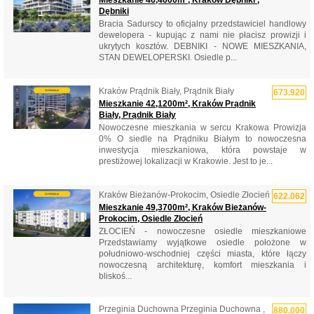
Mieszkanie 46,4600m², Kraków Dębniki ,
Dębniki
Bracia Sadurscy to oficjalny przedstawiciel handlowy
dewelopera - kupując z nami nie płacisz prowizji i
ukrytych kosztów. DEBNIKI - NOWE MIESZKANIA,
STAN DEWELOPERSKI. Osiedle p...
Kraków Prądnik Biały, Prądnik Biały
673.920
Mieszkanie 42,1200m², Kraków Prądnik
Biały, Prądnik Biały
Nowoczesne mieszkania w sercu Krakowa Prowizja
0% O siedle na Prądniku Białym to nowoczesna
inwestycja mieszkaniowa, która powstaje w
prestiżowej lokalizacji w Krakowie. Jest to je...
Kraków Bieżanów-Prokocim, Osiedle Złocień
622.062
Mieszkanie 49,3700m², Kraków Bieżanów-
Prokocim, Osiedle Złocień
ZŁOCIEŃ - nowoczesne osiedle mieszkaniowe
Przedstawiamy wyjątkowe osiedle położone w
południowo-wschodniej części miasta, które łączy
nowoczesną architekturę, komfort mieszkania i
bliskoś...
Przeginia Duchowna Przeginia Duchowna ,
880.000