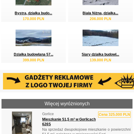
Bystra, działka budo...
Biała Niżna, działka...
170.000 PLN
206.000 PLN
Działka budowlana 57...
Siary działka budowl...
399.000 PLN
139.000 PLN
Więcej wyróżnionych
Gorlice
Cena
325.000 PLN
Mieszkanie 51,5 m² w Gorlicach
626S
Na sprzedaż dwupokojowe mieszkanie o powierzchni