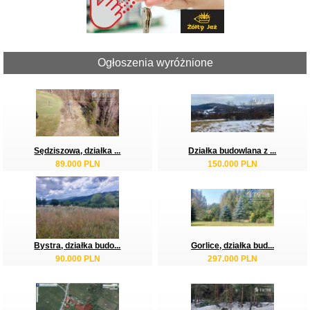
Ogłoszenia wyróżnione
Sędziszowa, działka ...
Działka budowlana z ...
89.000 PLN
150.000 PLN
Bystra, działka budo...
Gorlice, działka bud...
90.000 PLN
297.000 PLN