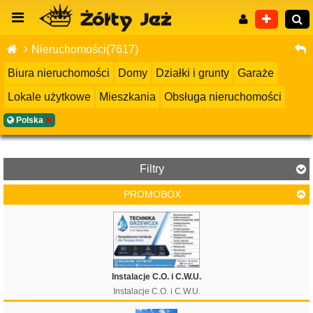
Nieruchomości(7617)
Biura nieruchomości
Domy
Działki i grunty
Garaże
Lokale użytkowe
Mieszkania
Obsługa nieruchomości
Wyszukiwanie zaawansowane
Polska
Filtry
PROMOBOX
Cena
Instalacje C.O. i C.W.U.
Instalacje C.O. i C.W.U.
Filtruj