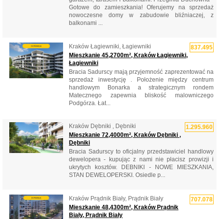
Gotowe do zamieszkania! Oferujemy na sprzedaż
nowoczesne domy w zabudowie bliźniaczej, z
balkonami ...
Kraków Łagiewniki, Łagiewniki
837.495
Mieszkanie 45,2700m², Kraków Łagiewniki,
Łagiewniki
Bracia Sadurscy mają przyjemność zaprezentować na
sprzedaż inwestycję . Położenie między centrum
handlowym Bonarka a strategicznym rondem
Matecznego zapewnia bliskość malowniczego
Podgórza. Łat...
Kraków Dębniki , Dębniki
1.295.960
Mieszkanie 72,4000m², Kraków Dębniki ,
Dębniki
Bracia Sadurscy to oficjalny przedstawiciel handlowy
dewelopera - kupując z nami nie płacisz prowizji i
ukrytych kosztów. DEBNIKI - NOWE MIESZKANIA,
STAN DEWELOPERSKI. Osiedle p...
Kraków Prądnik Biały, Prądnik Biały
707.078
Mieszkanie 48,4300m², Kraków Prądnik
Biały, Prądnik Biały