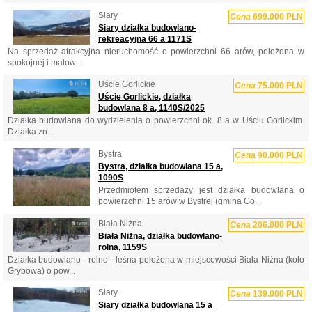
Siary
Cena
699.000 PLN
Siary działka budowlano-
rekreacyjna 66 a 1171S
Na sprzedaż atrakcyjna nieruchomość o powierzchni 66 arów, położona w
spokojnej i malow...
Uście Gorlickie
Cena
75.000 PLN
Uście Gorlickie, działka
budowlana 8 a, 1140S/2025
Działka budowlana do wydzielenia o powierzchni ok. 8 a w Uściu Gorlickim.
Działka zn...
Bystra
Cena
90.000 PLN
Bystra, działka budowlana 15 a,
1090S
Przedmiotem sprzedaży jest działka budowlana o
powierzchni 15 arów w Bystrej (gmina Go...
Biała Niżna
Cena
206.000 PLN
Biała Niżna, działka budowlano-
rolna, 1159S
Działka budowlano - rolno - leśna położona w miejscowości Biała Niżna (koło
Grybowa) o pow...
Siary
Cena
139.000 PLN
Siary działka budowlana 15 a