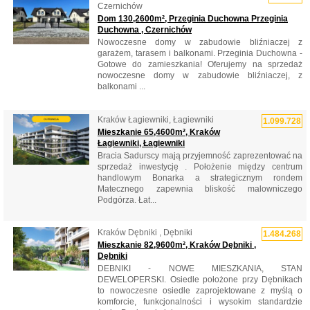
Czernichów
Dom 130,2600m², Przeginia Duchowna Przeginia
Duchowna , Czernichów
Nowoczesne domy w zabudowie bliźniaczej z
garażem, tarasem i balkonami. Przeginia Duchowna -
Gotowe do zamieszkania! Oferujemy na sprzedaż
nowoczesne domy w zabudowie bliźniaczej, z
balkonami ...
Kraków Łagiewniki, Łagiewniki
1.099.728
Mieszkanie 65,4600m², Kraków
Łagiewniki, Łagiewniki
Bracia Sadurscy mają przyjemność zaprezentować na
sprzedaż inwestycję . Położenie między centrum
handlowym Bonarka a strategicznym rondem
Matecznego zapewnia bliskość malowniczego
Podgórza. Łat...
Kraków Dębniki , Dębniki
1.484.268
Mieszkanie 82,9600m², Kraków Dębniki ,
Dębniki
DEBNIKI - NOWE MIESZKANIA, STAN
DEWELOPERSKI. Osiedle położone przy Dębnikach
to nowoczesne osiedle zaprojektowane z myślą o
komforcie, funkcjonalności i wysokim standardzie