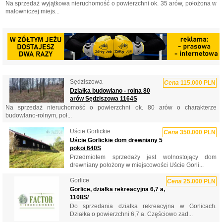
Na sprzedaż wyjątkowa nieruchomość o powierzchni ok. 35 arów, położona w
malowniczej miejs...
Sędziszowa
Cena
115.000 PLN
Działka budowlano - rolna 80
arów Sędziszowa 1164S
Na sprzedaż nieruchomość o powierzchni ok. 80 arów o charakterze
budowlano-rolnym, poł...
Uście Gorlickie
Cena
350.000 PLN
Uście Gorlickie dom drewniany 5
pokoi 640S
Przedmiotem sprzedaży jest wolnostojący dom
drewniany położony w miejscowości Uście Gorli...
Gorlice
Cena
25.000 PLN
Gorlice, działka rekreacyjna 6,7 a,
1108S/
Do sprzedania działka rekreacyjna w Gorlicach.
Działka o powierzchni 6,7 a. Częściowo zad...