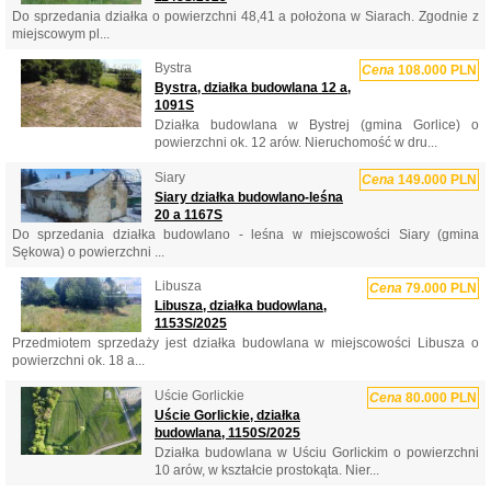
Do sprzedania działka o powierzchni 48,41 a położona w Siarach. Zgodnie z
miejscowym pl...
Bystra
Cena
108.000 PLN
Bystra, działka budowlana 12 a,
1091S
Działka budowlana w Bystrej (gmina Gorlice) o
powierzchni ok. 12 arów. Nieruchomość w dru...
Siary
Cena
149.000 PLN
Siary działka budowlano-leśna
20 a 1167S
Do sprzedania działka budowlano - leśna w miejscowości Siary (gmina
Sękowa) o powierzchni ...
Libusza
Cena
79.000 PLN
Libusza, działka budowlana,
1153S/2025
Przedmiotem sprzedaży jest działka budowlana w miejscowości Libusza o
powierzchni ok. 18 a...
Uście Gorlickie
Cena
80.000 PLN
Uście Gorlickie, działka
budowlana, 1150S/2025
Działka budowlana w Uściu Gorlickim o powierzchni
10 arów, w kształcie prostokąta. Nier...