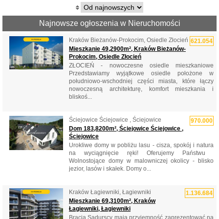
Najnowsze ogłoszenia w Nieruchomości
Kraków Bieżanów-Prokocim, Osiedle Złocień
621.054
Mieszkanie 49,2900m², Kraków Bieżanów-
Prokocim, Osiedle Złocień
ZŁOCIEŃ - nowoczesne osiedle mieszkaniowe
Przedstawiamy wyjątkowe osiedle położone w
południowo-wschodniej części miasta, które łączy
nowoczesną architekturę, komfort mieszkania i
bliskoś...
Ściejowice Ściejowice , Ściejowice
970.000
Dom 183,8200m², Ściejowice Ściejowice ,
Ściejowice
Urokliwe domy w pobliżu lasu - cisza, spokój i natura
na wyciągnięcie ręki! Oferujemy Państwu ​​
Wolnostojące domy w malowniczej okolicy - blisko
jezior, lasów i skałek. Domy o...
Kraków Łagiewniki, Łagiewniki
1.136.684
Mieszkanie 69,3100m², Kraków
Łagiewniki, Łagiewniki
Bracia Sadurscy mają przyjemność zaprezentować na