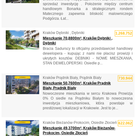
sprzedaż inwestycję . Położenie między centrum
handlowym Bonarka a strategicznym rondem
Matecznego zapewnia bliskość malowniczego
Podgórza. Łat...
Kraków Dębniki , Dębniki
1.268.752
Mieszkanie 70,8800m², Kraków Dębniki ,
Dębniki
Bracia Sadurscy to oficjalny przedstawiciel handlowy
dewelopera - kupując z nami nie płacisz prowizji i
ukrytych kosztów. DEBNIKI - NOWE MIESZKANIA,
STAN DEWELOPERSKI. Osiedle p...
Kraków Prądnik Biały, Prądnik Biały
730.944
Mieszkanie 50,7600m², Kraków Prądnik
Biały, Prądnik Biały
Nowoczesne mieszkania w sercu Krakowa Prowizja
0% O siedle na Prądniku Białym to nowoczesna
inwestycja mieszkaniowa, która powstaje w
prestiżowej lokalizacji w Krakowie. Jest to je...
Kraków Bieżanów-Prokocim, Osiedle Złocień
622.062
Mieszkanie 49,3700m², Kraków Bieżanów-
Prokocim, Osiedle Złocień