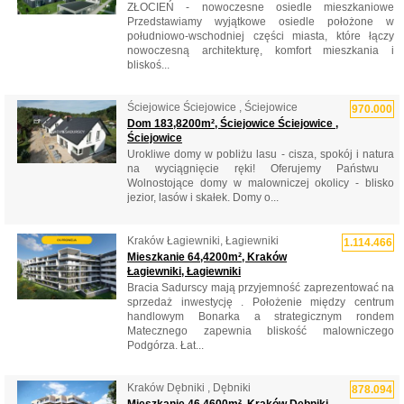
ZŁOCIEŃ - nowoczesne osiedle mieszkaniowe
Przedstawiamy wyjątkowe osiedle położone w
południowo-wschodniej części miasta, które łączy
nowoczesną architekturę, komfort mieszkania i
bliskoś...
Ściejowice Ściejowice , Ściejowice
970.000
Dom 183,8200m², Ściejowice Ściejowice ,
Ściejowice
Urokliwe domy w pobliżu lasu - cisza, spokój i natura
na wyciągnięcie ręki! Oferujemy Państwu ​​
Wolnostojące domy w malowniczej okolicy - blisko
jezior, lasów i skałek. Domy o...
Kraków Łagiewniki, Łagiewniki
1.114.466
Mieszkanie 64,4200m², Kraków
Łagiewniki, Łagiewniki
Bracia Sadurscy mają przyjemność zaprezentować na
sprzedaż inwestycję . Położenie między centrum
handlowym Bonarka a strategicznym rondem
Matecznego zapewnia bliskość malowniczego
Podgórza. Łat...
Kraków Dębniki , Dębniki
878.094