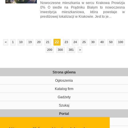
Nowoczesne mieszkania w sercu Krakowa Prowizja
0% O siedle na Prądniku Białym to nowoczesna
inwestycja mieszkaniowa, która powstaje w
prestiżowej lokalizacji w Krakowie. Jest to je...
22
<
1
10
19
20
21
23
24
25
30
40
50
100
200
300
381
>
Strona główna
Ogłoszenia
Katalog firm
Gadżety
Szukaj
Portal
Cennik