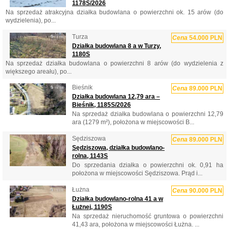
1178S/2026
Na sprzedaż atrakcyjna działka budowlana o powierzchni ok. 15 arów (do
wydzielenia), po...
Turza
Cena
54.000 PLN
Działka budowlana 8 a w Turzy,
1180S
Na sprzedaż działka budowlana o powierzchni 8 arów (do wydzielenia z
większego areału), po...
Bieśnik
Cena
89.000 PLN
Działka budowlana 12,79 ara –
Bieśnik, 1185S/2026
Na sprzedaż działka budowlana o powierzchni 12,79
ara (1279 m²), położona w miejscowości B...
Sędziszowa
Cena
89.000 PLN
Sędziszowa, działka budowlano-
rolna, 1143S
Do sprzedania działka o powierzchni ok. 0,91 ha
położona w miejscowości Sędziszowa. Prąd i...
Łużna
Cena
90.000 PLN
Działka budowlano-rolna 41 a w
Łużnej, 1190S
Na sprzedaż nieruchomość gruntowa o powierzchni
41,43 ara, położona w miejscowości Łużna. ...