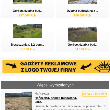
Gorlice, działka bud...
Działka budowlana z ...
297.000 PLN
150.000 PLN
Moszczenica, 1/2 dom...
Gorlice, działka bud...
85.000 PLN
64.000 PLN
Więcej wyróżnionych
Hańczowa
Cena
79.000 PLN
Hańczowa, działka budowlana,
985S
Działka budowlana w Hańczowej o powierzchni 10