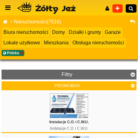
Nieruchomości(7616)
Biura nieruchomości
Domy
Działki i grunty
Garaże
Lokale użytkowe
Mieszkania
Obsługa nieruchomości
Wyszukiwanie zaawansowane
Polska
Filtry
PROMOBOX
Cena
Instalacje C.O. i C.W.U.
Instalacje C.O. i C.W.U.
Filtruj