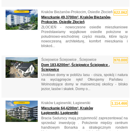
Kraków Bieżanów-Prokocim, Osiedle Złocień
622.062
Mieszkanie 49,3700m², Kraków Bieżanów-
Prokocim, Osiedle Złocień
ZŁOCIEŃ - nowoczesne osiedle mieszkaniowe
Przedstawiamy wyjątkowe osiedle położone w
południowo-wschodniej części miasta, które łączy
nowoczesną architekturę, komfort mieszkania i
bliskoś...
Ściejowice Ściejowice , Ściejowice
970.000
Dom 183,8200m², Ściejowice Ściejowice ,
Ściejowice
Urokliwe domy w pobliżu lasu - cisza, spokój i natura
na wyciągnięcie ręki! Oferujemy Państwu ​​
Wolnostojące domy w malowniczej okolicy - blisko
jezior, lasów i skałek. Domy o...
Kraków Łagiewniki, Łagiewniki
1.114.466
Mieszkanie 64,4200m², Kraków
Łagiewniki, Łagiewniki
Bracia Sadurscy mają przyjemność zaprezentować na
sprzedaż inwestycję . Położenie między centrum
handlowym Bonarka a strategicznym rondem