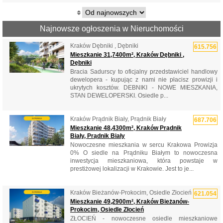
Najnowsze ogłoszenia w Nieruchomości
Kraków Dębniki , Dębniki
615.756
Mieszkanie 31,7400m², Kraków Dębniki ,
Dębniki
Bracia Sadurscy to oficjalny przedstawiciel handlowy
dewelopera - kupując z nami nie płacisz prowizji i
ukrytych kosztów. DEBNIKI - NOWE MIESZKANIA,
STAN DEWELOPERSKI. Osiedle p...
Kraków Prądnik Biały, Prądnik Biały
687.706
Mieszkanie 48,4300m², Kraków Prądnik
Biały, Prądnik Biały
Nowoczesne mieszkania w sercu Krakowa Prowizja
0% O siedle na Prądniku Białym to nowoczesna
inwestycja mieszkaniowa, która powstaje w
prestiżowej lokalizacji w Krakowie. Jest to je...
Kraków Bieżanów-Prokocim, Osiedle Złocień
621.054
Mieszkanie 49,2900m², Kraków Bieżanów-
Prokocim, Osiedle Złocień
ZŁOCIEŃ - nowoczesne osiedle mieszkaniowe