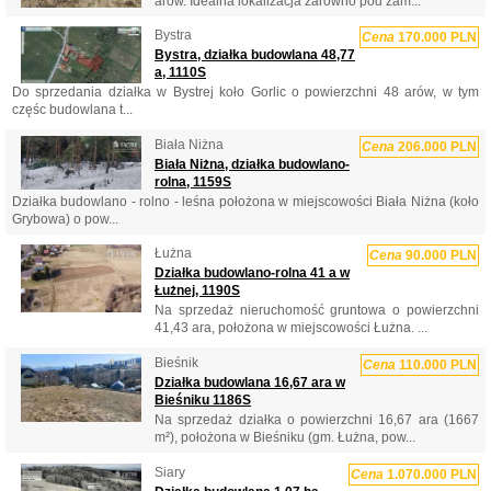
arów. Idealna lokalizacja zarówno pod zam...
Bystra
Cena
170.000 PLN
Bystra, działka budowlana 48,77
a, 1110S
Do sprzedania działka w Bystrej koło Gorlic o powierzchni 48 arów, w tym
częśc budowlana t...
Biała Niżna
Cena
206.000 PLN
Biała Niżna, działka budowlano-
rolna, 1159S
Działka budowlano - rolno - leśna położona w miejscowości Biała Niżna (koło
Grybowa) o pow...
Łużna
Cena
90.000 PLN
Działka budowlano-rolna 41 a w
Łużnej, 1190S
Na sprzedaż nieruchomość gruntowa o powierzchni
41,43 ara, położona w miejscowości Łużna. ...
Bieśnik
Cena
110.000 PLN
Działka budowlana 16,67 ara w
Bieśniku 1186S
Na sprzedaż działka o powierzchni 16,67 ara (1667
m²), położona w Bieśniku (gm. Łużna, pow...
Siary
Cena
1.070.000 PLN