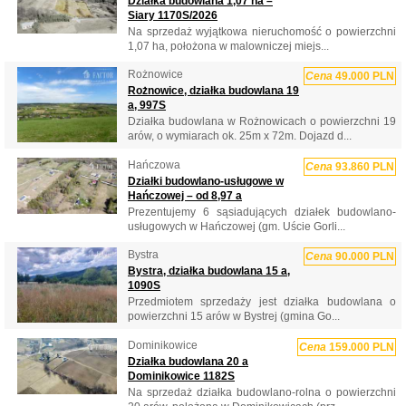
Działka budowlana 1,07 ha –
Siary 1170S/2026
Na sprzedaż wyjątkowa nieruchomość o powierzchni
1,07 ha, położona w malowniczej miejs...
Rożnowice
Cena
49.000 PLN
Rożnowice, działka budowlana 19
a, 997S
Działka budowlana w Rożnowicach o powierzchni 19
arów, o wymiarach ok. 25m x 72m. Dojazd d...
Hańczowa
Cena
93.860 PLN
Działki budowlano-usługowe w
Hańczowej – od 8,97 a
Prezentujemy 6 sąsiadujących działek budowlano-
usługowych w Hańczowej (gm. Uście Gorli...
Bystra
Cena
90.000 PLN
Bystra, działka budowlana 15 a,
1090S
Przedmiotem sprzedaży jest działka budowlana o
powierzchni 15 arów w Bystrej (gmina Go...
Dominikowice
Cena
159.000 PLN
Działka budowlana 20 a
Dominikowice 1182S
Na sprzedaż działka budowlano-rolna o powierzchni