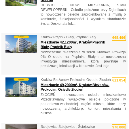
DEBNIKI - NOWE MIESZKANIA, STAN
DEWELOPERSKI. Osiedle położone przy Dębnikach
to nowoczesne osiedle zaprojektowane z myślą o
komforcie, funkcjonalności i wysokim standardzie
życia. Doskonała lok...
Kraków Prądnik Biały, Prądnik Biały
665.496
Mieszkanie 42,1200m², Kraków Prądnik
Biały, Prądnik Biały
Nowoczesne mieszkania w sercu Krakowa Prowizja
0% O siedle na Prądniku Białym to nowoczesna
inwestycja mieszkaniowa, która powstaje w
prestiżowej lokalizacji w Krakowie. Jest to je...
Kraków Bieżanów-Prokocim, Osiedle Złocień
621.054
Mieszkanie 49,2900m², Kraków Bieżanów-
Prokocim, Osiedle Złocień
ZŁOCIEŃ - nowoczesne osiedle mieszkaniowe
Przedstawiamy wyjątkowe osiedle położone w
południowo-wschodniej części miasta, które łączy
nowoczesną architekturę, komfort mieszkania i
bliskoś...
Ściejowice Ściejowice , Ściejowice
970.000