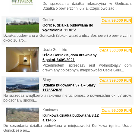
Do sprzedania działka rekreacyjna w Gorlicach.
Działka o powierzchni 6,7 a. Częściowo zad...
Gorlice
Cena
99.000 PLN
Gorlice, działka budowlana do
wydzielenia, 1130S/
Działka budowlana w Gorlicach (Sokół, wjazd z ulicy Sosnowej) o powierzchni
około 10 aró...
Uście Gorlickie
Cena
350.000 PLN
Uście Gorlickie, dom drewniany
5 pokoi, 640S/2021
Przedmiotem sprzedaży jest wolnostojący dom
drewniany położony w miejscowości Uście Gorli...
Siary
Cena
399.000 PLN
Działka budowlana 57 a – Siary
1176S/2026
Na sprzedaż wyjątkowo atrakcyjna nieruchomość o powierzchni ok. 57 arów,
położona w spokoj...
Kunkowa
Cena
99.000 PLN
Kunkowa działka budowlana 8,12
a 1145S
Do sprzedania działka budowlana w miejscowości Kunkowa (gmina Uście
Gorlickie) o po...