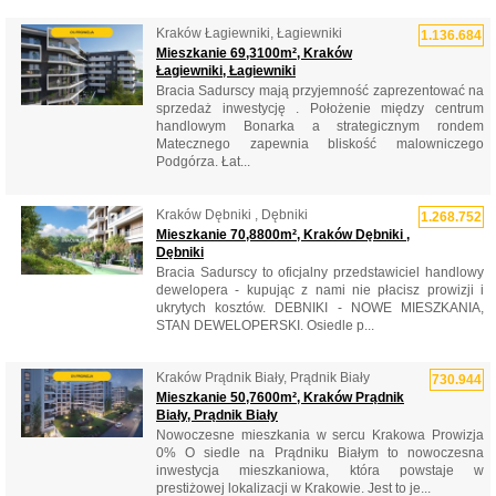
Kraków Łagiewniki, Łagiewniki
1.136.684
Mieszkanie 69,3100m², Kraków
Łagiewniki, Łagiewniki
Bracia Sadurscy mają przyjemność zaprezentować na
sprzedaż inwestycję . Położenie między centrum
handlowym Bonarka a strategicznym rondem
Matecznego zapewnia bliskość malowniczego
Podgórza. Łat...
Kraków Dębniki , Dębniki
1.268.752
Mieszkanie 70,8800m², Kraków Dębniki ,
Dębniki
Bracia Sadurscy to oficjalny przedstawiciel handlowy
dewelopera - kupując z nami nie płacisz prowizji i
ukrytych kosztów. DEBNIKI - NOWE MIESZKANIA,
STAN DEWELOPERSKI. Osiedle p...
Kraków Prądnik Biały, Prądnik Biały
730.944
Mieszkanie 50,7600m², Kraków Prądnik
Biały, Prądnik Biały
Nowoczesne mieszkania w sercu Krakowa Prowizja
0% O siedle na Prądniku Białym to nowoczesna
inwestycja mieszkaniowa, która powstaje w
prestiżowej lokalizacji w Krakowie. Jest to je...