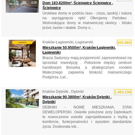
Dom 183,8200m², Ściejowice Ściejowice ,
Ściejowice
Urokliwe domy w pobliżu lasu - cisza, spokój i natura
na wyciągnięcie ręki! Oferujemy Państwu ​​
Wolnostojące domy w malowniczej okolicy - blisko
jezior, lasów i skałek. Domy o...
Kraków Łagiewniki, Łagiewniki
855.960
Mieszkanie 50,9500m², Kraków Łagiewniki,
Łagiewniki
Bracia Sadurscy mają przyjemność zaprezentować na
sprzedaż inwestycję . Położenie między centrum
handlowym Bonarka a strategicznym rondem
Matecznego zapewnia bliskość malowniczego
Podgórza. Łat...
Kraków Dębniki , Dębniki
1.464.156
Mieszkanie 90,3800m², Kraków Dębniki ,
Dębniki
DEBNIKI - NOWE MIESZKANIA, STAN
DEWELOPERSKI. Osiedle położone przy Dębnikach
to nowoczesne osiedle zaprojektowane z myślą o
komforcie, funkcjonalności i wysokim standardzie
życia. Doskonała lok...