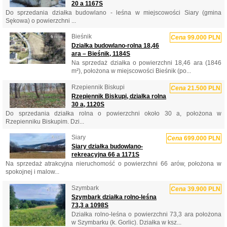
20 a 1167S
Do sprzedania działka budowlano - leśna w miejscowości Siary (gmina
Sękowa) o powierzchni ...
Bieśnik
Cena
99.000 PLN
Działka budowlano-rolna 18,46
ara – Bieśnik, 1184S
Na sprzedaż działka o powierzchni 18,46 ara (1846
m²), położona w miejscowości Bieśnik (po...
Rzepiennik Biskupi
Cena
21.500 PLN
Rzepiennik Biskupi, działka rolna
30 a, 1120S
Do sprzedania działka rolna o powierzchni około 30 a, położona w
Rzepienniku Biskupim. Dzi...
Siary
Cena
699.000 PLN
Siary działka budowlano-
rekreacyjna 66 a 1171S
Na sprzedaż atrakcyjna nieruchomość o powierzchni 66 arów, położona w
spokojnej i malow...
Szymbark
Cena
39.900 PLN
Szymbark działka rolno-leśna
73,3 a 1098S
Działka rolno-leśna o powierzchni 73,3 ara położona
w Szymbarku (k. Gorlic). Działka w ksz...