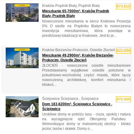
Kraków Prądnik Biały, Prądnik Biały
873.810
Mieszkanie 65,7000m², Kraków Prądnik
Biały, Prądnik Biały
Nowoczesne mieszkania w sercu Krakowa Prowizja
0% O siedle na Prądniku Białym to nowoczesna
inwestycja mieszkaniowa, która powstaje w
prestiżowej lokalizacji w Krakowie. Jest to je...
Kraków Bieżanów-Prokocim, Osiedle Złocień
621.054
Mieszkanie 49,2900m², Kraków Bieżanów-
Prokocim, Osiedle Złocień
ZŁOCIEŃ - nowoczesne osiedle mieszkaniowe
Przedstawiamy wyjątkowe osiedle położone w
południowo-wschodniej części miasta, które łączy
nowoczesną architekturę, komfort mieszkania i
bliskoś...
Ściejowice Ściejowice , Ściejowice
970.000
Dom 183,8200m², Ściejowice Ściejowice ,
Ściejowice
Urokliwe domy w pobliżu lasu - cisza, spokój i natura
na wyciągnięcie ręki! Oferujemy Państwu ​​
Wolnostojące domy w malowniczej okolicy - blisko
jezior, lasów i skałek. Domy o...