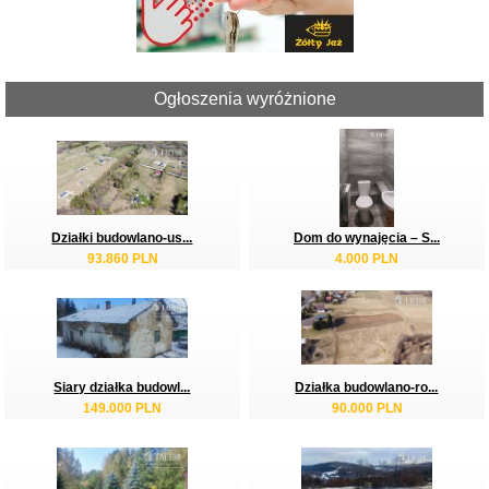
Ogłoszenia wyróżnione
Działki budowlano-us...
Dom do wynajęcia – S...
93.860 PLN
4.000 PLN
Siary działka budowl...
Działka budowlano-ro...
149.000 PLN
90.000 PLN