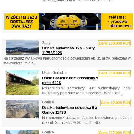
20 arów, położona w Dominikowicach (prz...
Siary
Cena
250.000 PLN
Działka budowlana 35 a – Siary
1175S/2026
Na sprzedaż wyjątkowa nieruchomość o powierzchni ok. 35 arów, położona w
malowniczej miejs...
Uście Gorlickie
Cena
350.000 PLN
Uście Gorlickie dom drewniany 5
pokoi 640S
Przedmiotem sprzedaży jest wolnostojący dom
drewniany położony w miejscowości Uście Gorli...
Gorlice
Cena
87.000 PLN
Działka budowlano-usługowa 6 a –
Gorlice 1179S
Na sprzedaż ustawna działka budowlana położona
przy ul. Granicznej w Gorlicach. Nie...
Gorlice
Cena
297.000 PLN