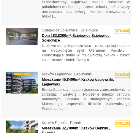
Przedstawiamy wyjątkowe osiedle położone w
południowo-wschodniej części miasta, które łączy
nowoczesną architekturę, komfort mieszkania i
bliskoś...
Ściejowice Ściejowice , Ściejowice
970.000
Dom 183,8200m², Ściejowice Ściejowice ,
Ściejowice
Urokliwe domy w pobliżu lasu - cisza, spokój i natura
na wyciągnięcie ręki! Oferujemy Państwu ​​
Wolnostojące domy w malowniczej okolicy - blisko
jezior, lasów i skałek. Domy o...
Kraków Łagiewniki, Łagiewniki
820.536
Mieszkanie 45,8400m², Kraków Łagiewniki,
Łagiewniki
Bracia Sadurscy mają przyjemność zaprezentować na
sprzedaż inwestycję . Położenie między centrum
handlowym Bonarka a strategicznym rondem
Matecznego zapewnia bliskość malowniczego
Podgórza. Łat...
Kraków Dębniki , Dębniki
636.126
Mieszkanie 32,7900m², Kraków Dębniki ,
Dębniki