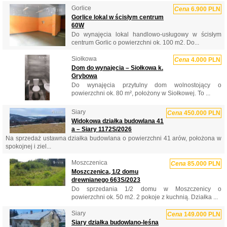
Gorlice
Cena
6.900 PLN
Gorlice lokal w ścisłym centrum
60W
Do wynajęcia lokal handlowo-usługowy w ścisłym
centrum Gorlic o powierzchni ok. 100 m2. Do...
Siołkowa
Cena
4.000 PLN
Dom do wynajęcia – Siołkowa k.
Grybowa
Do wynajęcia przytulny dom wolnostojący o
powierzchni ok. 80 m², położony w Siołkowej. To ...
Siary
Cena
450.000 PLN
Widokowa działka budowlana 41
a – Siary 1172S/2026
Na sprzedaż ustawna działka budowlana o powierzchni 41 arów, położona w
spokojnej i ziel...
Moszczenica
Cena
85.000 PLN
Moszczenica, 1/2 domu
drewnianego 663S/2023
Do sprzedania 1/2 domu w Moszczenicy o
powierzchni ok. 50 m2. 2 pokoje z kuchnią. Działka ...
Siary
Cena
149.000 PLN
Siary działka budowlano-leśna