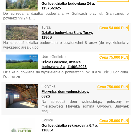
Gorlice, działka budowlana 24 a,
1157S/2025
Do sprzedania działka budowlana w Gorlicach przy ul. Granicznej, o
powierzchni 24 a. ...
Turza
Cena
54.000 PLN
Działka budowlana 8 a w Turzy,
1180S
Na sprzedaż działka budowlana o powierzchni 8 arów (do wydzielenia z
większego areału), po...
Uście Gorlickie
Cena
75.000 PLN
Uście Gorlickie, działka
budowlana 8 a, 1140S/2025
Działka budowlana do wydzielenia o powierzchni ok. 8 a w Uściu Gorlickim.
Działka zn...
Florynka
Cena
750.000 PLN
Florynka, dom wolnostojący,
682S
Na sprzedaż dom wolnostojący położony w
miejscowości Florynka (gmina Grybów). Budynek
znaj...
Gorlice
Cena
25.000 PLN
Gorlice, działka rekreacyjna 6,7 a,
1108S/