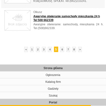
KSIĘGOWOŚÎ¦. SPÓŁKI. Tel.(662)210241.
Olkusz
Awaryjne otwieranie samochody mieszkania 24 h
Tel 508 662339
Awaryjne otwieranie: samochody, mieszkania 24 h.
Tel.(508)662339.
5
<
1
2
3
4
6
7
8
>
Strona główna
Ogłoszenia
Katalog firm
Gadżety
Szukaj
Portal