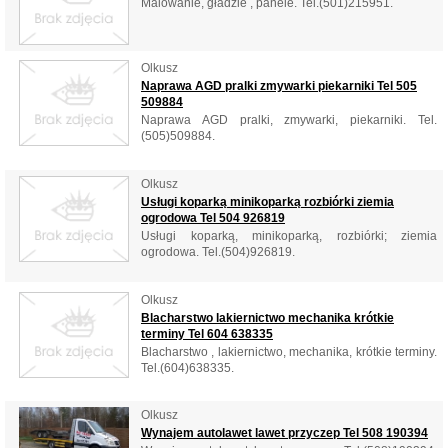
Malowanie, gładzie , panele. Tel.(501)215951.
Olkusz
Naprawa AGD pralki zmywarki piekarniki Tel 505
509884
Naprawa AGD pralki, zmywarki, piekarniki. Tel.
(505)509884.
Olkusz
Usługi koparką minikoparką rozbiórki ziemia
ogrodowa Tel 504 926819
Usługi koparką, minikoparką, rozbiórki; ziemia
ogrodowa. Tel.(504)926819.
Olkusz
Blacharstwo lakiernictwo mechanika krótkie
terminy Tel 604 638335
Blacharstwo , lakiernictwo, mechanika, krótkie terminy.
Tel.(604)638335.
Olkusz
Wynajem autolawet lawet przyczep Tel 508 190394