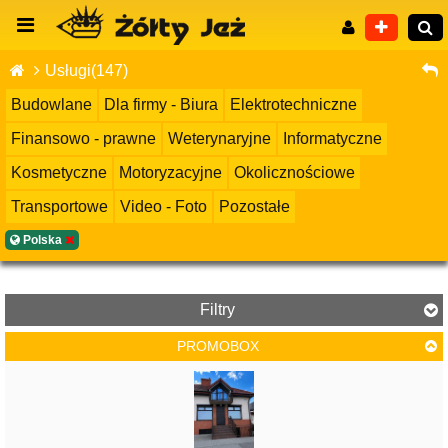
Usługi(147)
Budowlane
Dla firmy - Biura
Elektrotechniczne
Finansowo - prawne
Weterynaryjne
Informatyczne
Wyszukiwanie zaawansowane
Kosmetyczne
Motoryzacyjne
Okolicznościowe
Transportowe
Video - Foto
Pozostałe
Polska
Filtry
PROMOBOX
Cena