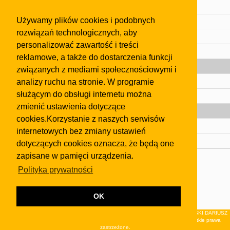
Cennik
Używamy plików cookies i podobnych
Kontakt
rozwiązań technologicznych, aby
Regulamin
personalizować zawartość i treści
Pomoc
reklamowe, a także do dostarczenia funkcji
Gazeta
związanych z mediami społecznościowymi i
analizy ruchu na stronie. W programie
Olkusz
służącym do obsługi internetu można
Kontakt
zmienić ustawienia dotyczące
Strefa dla biznesu
cookies.Korzystanie z naszych serwisów
Biura nieruchomości
internetowych bez zmiany ustawień
Dealerzy i autokomisy
dotyczących cookies oznacza, że będą one
zapisane w pamięci urządzenia.
Skontaktuj się z nami
Polityka prywatności
Korzystanie z tej strony oznacza akceptację postanowień
regulaminu
i
Polityki Prywatności
.
Klauzula FB
OK
© 2026Wydawnictwo NEON sp. z o.o. (dawniej: FIRMA NEON MAREK KLUCZEWSKI DARIUSZ
KRAWCZYK s.c.) z siedzibą w Olkuszu, ul.Żuradzka 15, 32-300 Olkusz . Wszystkie prawa
zastrzeżone.