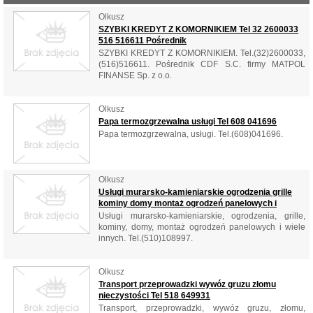
Olkusz
SZYBKI KREDYT Z KOMORNIKIEM Tel 32 2600033
516 516611 Pośrednik
SZYBKI KREDYT Z KOMORNIKIEM. Tel.(32)2600033,
(516)516611. Pośrednik CDF S.C. firmy MATPOL
FINANSE Sp. z o.o.
Olkusz
Papa termozgrzewalna usługi Tel 608 041696
Papa termozgrzewalna, usługi. Tel.(608)041696.
Olkusz
Usługi murarsko-kamieniarskie ogrodzenia grille
kominy domy montaż ogrodzeń panelowych i
Usługi murarsko-kamieniarskie, ogrodzenia, grille,
kominy, domy, montaż ogrodzeń panelowych i wiele
innych. Tel.(510)108997.
Olkusz
Transport przeprowadzki wywóz gruzu złomu
nieczystości Tel 518 649931
Transport, przeprowadzki, wywóz gruzu, złomu,