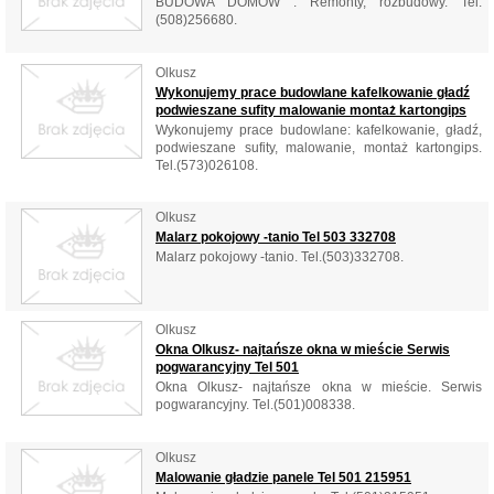
BUDOWA DOMÓW . Remonty, rozbudowy. Tel.
(508)256680.
Olkusz
Wykonujemy prace budowlane kafelkowanie gładź
podwieszane sufity malowanie montaż kartongips
Wykonujemy prace budowlane: kafelkowanie, gładź,
podwieszane sufity, malowanie, montaż kartongips.
Tel.(573)026108.
Olkusz
Malarz pokojowy -tanio Tel 503 332708
Malarz pokojowy -tanio. Tel.(503)332708.
Olkusz
Okna Olkusz- najtańsze okna w mieście Serwis
pogwarancyjny Tel 501
Okna Olkusz- najtańsze okna w mieście. Serwis
pogwarancyjny. Tel.(501)008338.
Olkusz
Malowanie gładzie panele Tel 501 215951