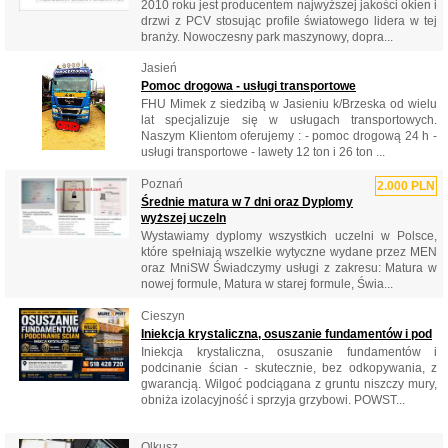
2010 roku jest producentem najwyższej jakości okien i
drzwi z PCV stosując profile światowego lidera w tej
branży. Nowoczesny park maszynowy, dopra...
Jasień
Pomoc drogowa - usługi transportowe
FHU Mimek z siedzibą w Jasieniu k/Brzeska od wielu
lat specjalizuje się w usługach transportowych.
Naszym Klientom oferujemy : - pomoc drogową 24 h -
usługi transportowe - lawety 12 ton i 26 ton ...
Poznań
2.000 PLN
Średnie matura w 7 dni oraz Dyplomy
wyższej uczeln
Wystawiamy dyplomy wszystkich uczelni w Polsce,
które spełniają wszelkie wytyczne wydane przez MEN
oraz MniSW Świadczymy usługi z zakresu: Matura w
nowej formule, Matura w starej formule, Świa...
Cieszyn
Iniekcja krystaliczna, osuszanie fundamentów i pod
Iniekcja krystaliczna, osuszanie fundamentów i
podcinanie ścian - skutecznie, bez odkopywania, z
gwarancją. Wilgoć podciągana z gruntu niszczy mury,
obniża izolacyjność i sprzyja grzybowi. POWST...
Olkusz