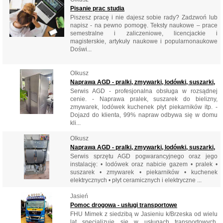
Pisanie prac studia
Piszesz pracę i nie dajesz sobie rady? Zadzwoń lub
napisz - na pewno pomogę. Teksty naukowe – prace
semestralne i zaliczeniowe, licencjackie i
magisterskie, artykuły naukowe i popularnonaukowe
Doświ...
Olkusz
Naprawa AGD - pralki, zmywarki, lodówki, suszarki,
Serwis AGD - profesjonalna obsługa w rozsądnej
cenie. - Naprawa pralek, suszarek do bielizny,
zmywarek, lodówek kuchenek płyt piekarników itp. -
Dojazd do klienta, 99% napraw odbywa się w domu
kli...
Olkusz
Naprawa AGD - pralki, zmywarki, lodówki, suszarki,
Serwis sprzętu AGD pogwarancyjnego oraz jego
instalację: • lodówek oraz nabicie gazem • pralek •
suszarek • zmywarek • piekarników • kuchenek
elektrycznych • płyt ceramicznych i elektryczne ...
Jasień
Pomoc drogowa - usługi transportowe
FHU Mimek z siedzibą w Jasieniu k/Brzeska od wielu
lat specjalizuje się w usługach transportowych.