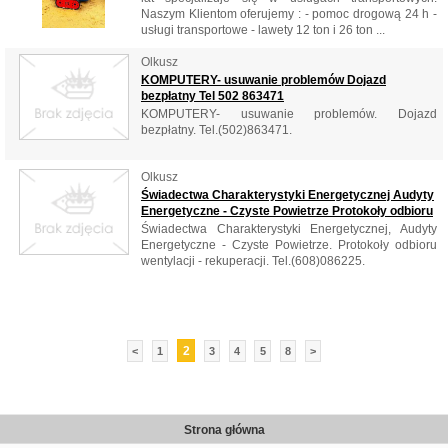
Naszym Klientom oferujemy : - pomoc drogową 24 h -
usługi transportowe - lawety 12 ton i 26 ton ...
Olkusz
KOMPUTERY- usuwanie problemów Dojazd
bezpłatny Tel 502 863471
KOMPUTERY- usuwanie problemów. Dojazd
bezpłatny. Tel.(502)863471.
Olkusz
Świadectwa Charakterystyki Energetycznej Audyty
Energetyczne - Czyste Powietrze Protokoły odbioru
Świadectwa Charakterystyki Energetycznej, Audyty
Energetyczne - Czyste Powietrze. Protokoły odbioru
wentylacji - rekuperacji. Tel.(608)086225.
2
<
1
3
4
5
8
>
Strona główna