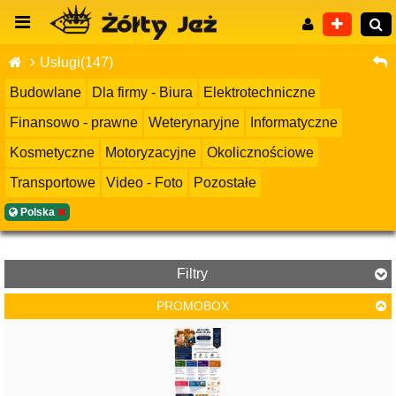
Usługi(147)
Budowlane
Dla firmy - Biura
Elektrotechniczne
Finansowo - prawne
Weterynaryjne
Informatyczne
Wyszukiwanie zaawansowane
Kosmetyczne
Motoryzacyjne
Okolicznościowe
Transportowe
Video - Foto
Pozostałe
Polska
Filtry
PROMOBOX
Cena