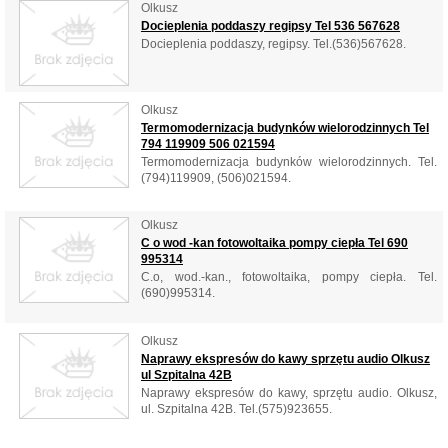
Olkusz
Docieplenia poddaszy regipsy Tel 536 567628
Docieplenia poddaszy, regipsy. Tel.(536)567628.
Olkusz
Termomodernizacja budynków wielorodzinnych Tel
794 119909 506 021594
Termomodernizacja budynków wielorodzinnych. Tel.
(794)119909, (506)021594.
Olkusz
C o wod -kan fotowoltaika pompy ciepła Tel 690
995314
C.o, wod.-kan., fotowoltaika, pompy ciepła. Tel.
(690)995314.
Olkusz
Naprawy ekspresów do kawy sprzętu audio Olkusz
ul Szpitalna 42B
Naprawy ekspresów do kawy, sprzętu audio. Olkusz,
ul. Szpitalna 42B. Tel.(575)923655.