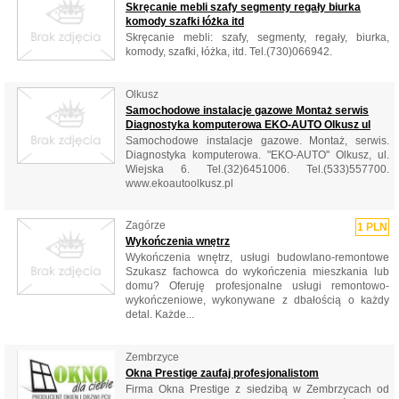
Skręcanie mebli szafy segmenty regały biurka
komody szafki łóżka itd
Skręcanie mebli: szafy, segmenty, regały, biurka,
komody, szafki, łóżka, itd. Tel.(730)066942.
Olkusz
Samochodowe instalacje gazowe Montaż serwis
Diagnostyka komputerowa EKO-AUTO Olkusz ul
Samochodowe instalacje gazowe. Montaż, serwis.
Diagnostyka komputerowa. "EKO-AUTO" Olkusz, ul.
Wiejska 6. Tel.(32)6451006. Tel.(533)557700.
www.ekoautoolkusz.pl
Zagórze
1 PLN
Wykończenia wnętrz
Wykończenia wnętrz, usługi budowlano-remontowe
Szukasz fachowca do wykończenia mieszkania lub
domu? Oferuję profesjonalne usługi remontowo-
wykończeniowe, wykonywane z dbałością o każdy
detal. Każde...
Zembrzyce
Okna Prestige zaufaj profesjonalistom
Firma Okna Prestige z siedzibą w Zembrzycach od