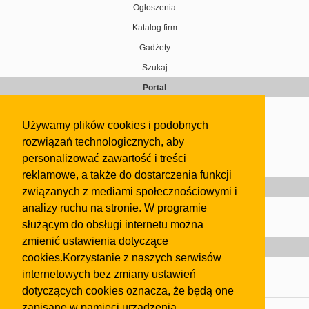
Ogłoszenia
Katalog firm
Gadżety
Szukaj
Portal
Cennik
Używamy plików cookies i podobnych
Kontakt
rozwiązań technologicznych, aby
Regulamin
personalizować zawartość i treści
Pomoc
reklamowe, a także do dostarczenia funkcji
Gazeta
związanych z mediami społecznościowymi i
analizy ruchu na stronie. W programie
Olkusz
służącym do obsługi internetu można
Kontakt
zmienić ustawienia dotyczące
Strefa dla biznesu
cookies.Korzystanie z naszych serwisów
Biura nieruchomości
internetowych bez zmiany ustawień
Dealerzy i autokomisy
dotyczących cookies oznacza, że będą one
zapisane w pamięci urządzenia.