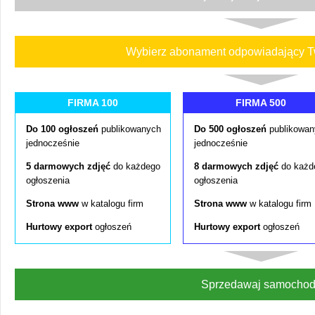
Wybierz abonament odpowiadający 
FIRMA 100
FIRMA 500
Do 100 ogłoszeń
publikowanych
Do 500 ogłoszeń
publikowan
jednocześnie
jednocześnie
5 darmowych zdjęć
do każdego
8 darmowych zdjęć
do każd
ogłoszenia
ogłoszenia
Strona www
w katalogu firm
Strona www
w katalogu firm
Hurtowy export
ogłoszeń
Hurtowy export
ogłoszeń
Sprzedawaj samochod