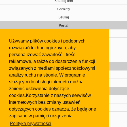
Katalog firm
Gadżety
Szukaj
Portal
Cennik
Używamy plików cookies i podobnych
Kontakt
rozwiązań technologicznych, aby
Regulamin
personalizować zawartość i treści
Pomoc
reklamowe, a także do dostarczenia funkcji
Gazeta
związanych z mediami społecznościowymi i
analizy ruchu na stronie. W programie
Olkusz
służącym do obsługi internetu można
Kontakt
zmienić ustawienia dotyczące
Strefa dla biznesu
cookies.Korzystanie z naszych serwisów
Biura nieruchomości
internetowych bez zmiany ustawień
Dealerzy i autokomisy
dotyczących cookies oznacza, że będą one
zapisane w pamięci urządzenia.
Skontaktuj się z nami
Polityka prywatności