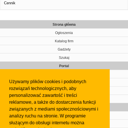
Cennik
Strona główna
Ogłoszenia
Katalog firm
Gadżety
Szukaj
Portal
Cennik
Używamy plików cookies i podobnych
Kontakt
rozwiązań technologicznych, aby
Regulamin
personalizować zawartość i treści
Pomoc
reklamowe, a także do dostarczenia funkcji
Gazeta
związanych z mediami społecznościowymi i
analizy ruchu na stronie. W programie
Olkusz
służącym do obsługi internetu można
Kontakt