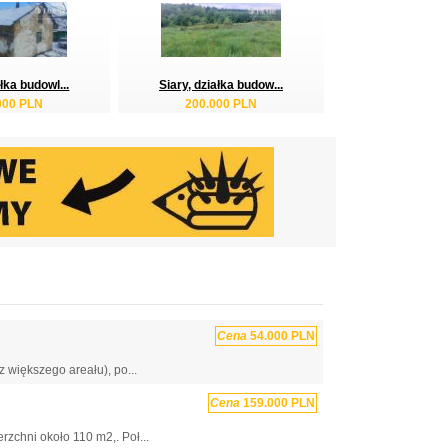
łka budowl...
Siary, działka budow...
000 PLN
200.000 PLN
Cena
54.000 PLN
 większego areału), po...
Cena
159.000 PLN
chni około 110 m2,. Poł...