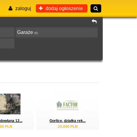
zaloguj
dodaj ogłoszenie
Garaże
(6)
dowlana 12...
Gorlice, działka rek...
000 PLN
25.000 PLN