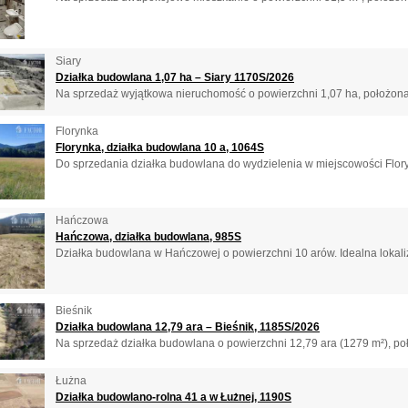
Siary
Działka budowlana 1,07 ha – Siary 1170S/2026
Na sprzedaż wyjątkowa nieruchomość o powierzchni 1,07 ha, położona 
Florynka
Florynka, działka budowlana 10 a, 1064S
Do sprzedania działka budowlana do wydzielenia w miejscowości Flory
Hańczowa
Hańczowa, działka budowlana, 985S
Działka budowlana w Hańczowej o powierzchni 10 arów. Idealna lokali
Bieśnik
Działka budowlana 12,79 ara – Bieśnik, 1185S/2026
Na sprzedaż działka budowlana o powierzchni 12,79 ara (1279 m²), po
Łużna
Działka budowlano-rolna 41 a w Łużnej, 1190S