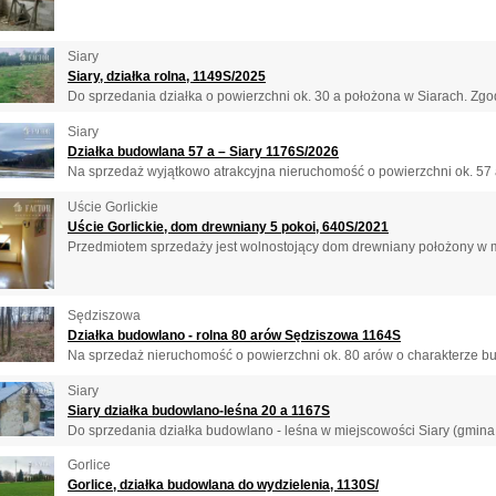
Siary
Siary, działka rolna, 1149S/2025
Do sprzedania działka o powierzchni ok. 30 a położona w Siarach. Zgod
Siary
Działka budowlana 57 a – Siary 1176S/2026
Na sprzedaż wyjątkowo atrakcyjna nieruchomość o powierzchni ok. 57 a
Uście Gorlickie
Uście Gorlickie, dom drewniany 5 pokoi, 640S/2021
Przedmiotem sprzedaży jest wolnostojący dom drewniany położony w mi
Sędziszowa
Działka budowlano - rolna 80 arów Sędziszowa 1164S
Na sprzedaż nieruchomość o powierzchni ok. 80 arów o charakterze bu
Siary
Siary działka budowlano-leśna 20 a 1167S
Do sprzedania działka budowlano - leśna w miejscowości Siary (gmina 
Gorlice
Gorlice, działka budowlana do wydzielenia, 1130S/