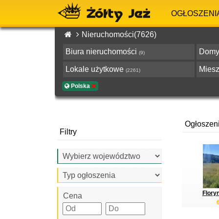
OGŁOSZENI
Nieruchomości(7626)
Biura nieruchomości
Dom
(9)
Lokale użytkowe
Mies
(2261)
Polska
Ogłoszen
Filtry
Floryn
Cena