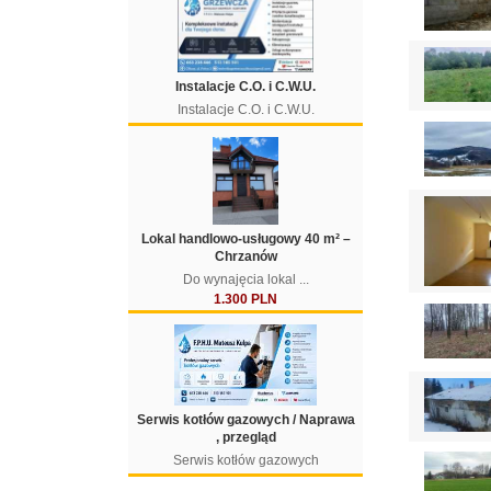
Instalacje C.O. i C.W.U.
Instalacje C.O. i C.W.U.
Lokal handlowo-usługowy 40 m² –
Chrzanów
Do wynajęcia lokal ...
1.300 PLN
Serwis kotłów gazowych / Naprawa
, przegląd
Serwis kotłów gazowych