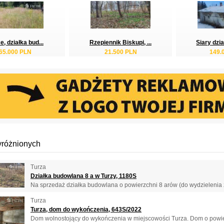
e, działka bud...
Rzepiennik Biskupi, ...
Siary dzia
65.000 PLN
21.500 PLN
149.
yróżnionych
Turza
Działka budowlana 8 a w Turzy, 1180S
Na sprzedaż działka budowlana o powierzchni 8 arów (do wydzielenia z
Turza
Turza, dom do wykończenia, 643S/2022
Dom wolnostojący do wykończenia w miejscowości Turza. Dom o powierz