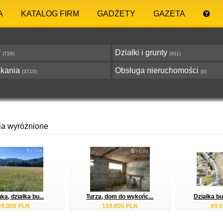
A
KATALOG FIRM
GADŻETY
GAZETA
y
Działki i grunty
(728)
(911)
zkania
Obsługa nieruchomości
(3710)
(0)
ia wyróżnione
ka, działka bu...
Turza, dom do wykońc...
Działka bu
69.000 PLN
159.000 PLN
89.