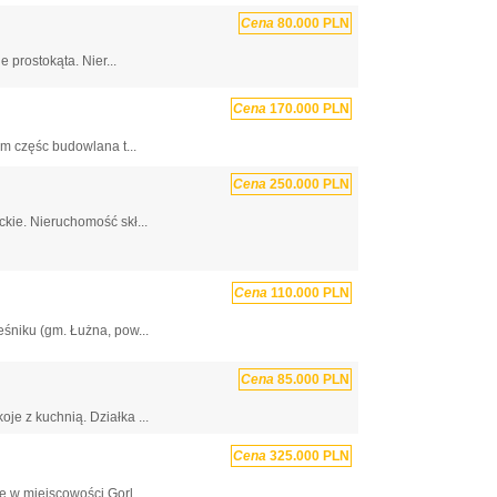
Cena
80.000 PLN
 prostokąta. Nier...
Cena
170.000 PLN
ym częśc budowlana t...
Cena
250.000 PLN
kie. Nieruchomość skł...
Cena
110.000 PLN
śniku (gm. Łużna, pow...
Cena
85.000 PLN
e z kuchnią. Działka ...
Cena
325.000 PLN
 w miejscowości Gorl...