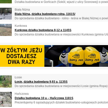
Działka budowlana w Gorlicach (Sokół, wjazd z ulicy Sosnowej) o powie
Biała Niżna
Biała Niżna, działka budowlano-rolna, 1161S/
Do sprzedania działka budowlano - rolno - leśna w Białej Niżnej o powie
Kunkowa
Kunkowa działka budowlana 8,12 a 1145S
Do sprzedania działka budowlana w miejscowości Kunkowa (gmina Uście
Łosie
Łosie, działka budowlana 9,93 a, 1135S
Do sprzedania działka budowlana w miejscowości Łosie (gmina Ropa) o
Hańczowa
Działka budowlana 10 a – Hańczowa 1181S
Prezentujemy 6 sąsiadujących działek budowlano-usługowych położon