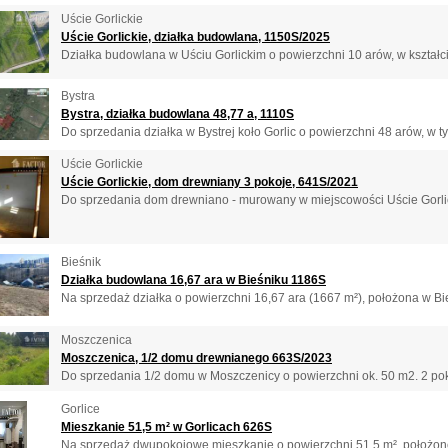
Uście Gorlickie
Uście Gorlickie, działka budowlana, 1150S/2025
Działka budowlana w Uściu Gorlickim o powierzchni 10 arów, w kształcie
Bystra
Bystra, działka budowlana 48,77 a, 1110S
Do sprzedania działka w Bystrej koło Gorlic o powierzchni 48 arów, w t
Uście Gorlickie
Uście Gorlickie, dom drewniany 3 pokoje, 641S/2021
Do sprzedania dom drewniano - murowany w miejscowości Uście Gorlic
Bieśnik
Działka budowlana 16,67 ara w Bieśniku 1186S
Na sprzedaż działka o powierzchni 16,67 ara (1667 m²), położona w Bie
Moszczenica
Moszczenica, 1/2 domu drewnianego 663S/2023
Do sprzedania 1/2 domu w Moszczenicy o powierzchni ok. 50 m2. 2 pokoj
Gorlice
Mieszkanie 51,5 m² w Gorlicach 626S
Na sprzedaż dwupokojowe mieszkanie o powierzchni 51,5 m², położone