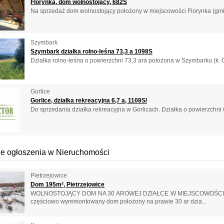
Florynka, dom wolnostojący, 682S
Na sprzedaż dom wolnostojący położony w miejscowości Florynka (gmi
Szymbark
Szymbark działka rolno-leśna 73,3 a 1098S
Działka rolno-leśna o powierzchni 73,3 ara położona w Szymbarku (k. Go
Gorlice
Gorlice, działka rekreacyjna 6,7 a, 1108S/
Do sprzedania działka rekreacyjna w Gorlicach. Działka o powierzchni 
e ogłoszenia w Nieruchomości
Pietrzejowice
Dom 195m², Pietrzejowice
WOLNOSTOJĄCY DOM NA 30 AROWEJ DZIAŁCE W MIEJSCOWOŚCI - P
częściowo wyremontowany dom położony na prawie 30 ar dzia...