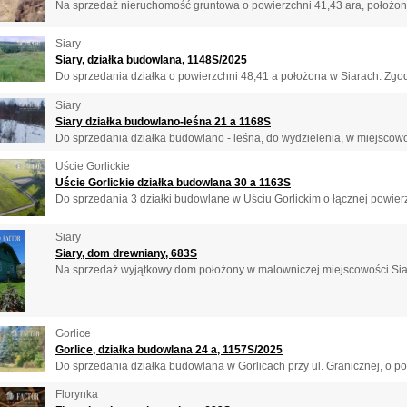
Na sprzedaż nieruchomość gruntowa o powierzchni 41,43 ara, położona
Siary
Siary, działka budowlana, 1148S/2025
Do sprzedania działka o powierzchni 48,41 a położona w Siarach. Zgod
Siary
Siary działka budowlano-leśna 21 a 1168S
Do sprzedania działka budowlano - leśna, do wydzielenia, w miejscowoś
Uście Gorlickie
Uście Gorlickie działka budowlana 30 a 1163S
Do sprzedania 3 działki budowlane w Uściu Gorlickim o łącznej powierz
Siary
Siary, dom drewniany, 683S
Na sprzedaż wyjątkowy dom położony w malowniczej miejscowości Siary 
Gorlice
Gorlice, działka budowlana 24 a, 1157S/2025
Do sprzedania działka budowlana w Gorlicach przy ul. Granicznej, o pow
Florynka