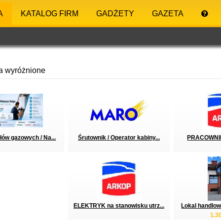
A
KATALOG FIRM
GADŻETY
GAZETA
a wyróżnione
łów gazowych / Na...
Śrutownik / Operator kabiny...
PRACOWNI
ELEKTRYK na stanowisku utrz...
Lokal handlow
1.3