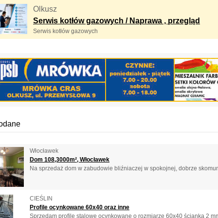
Olkusz
Serwis kotłów gazowych / Naprawa , przegląd
Serwis kotłów gazowych
dodane
Włocławek
Dom 108,3000m², Włocławek
Na sprzedaż dom w zabudowie bliźniaczej w spokojnej, dobrze skomun
CIEŚLIN
Profile ocynkowane 60x40 oraz inne
Sprzedam profile stalowe ocynkowane o rozmiarze 60x40 ścianka 2 mm 