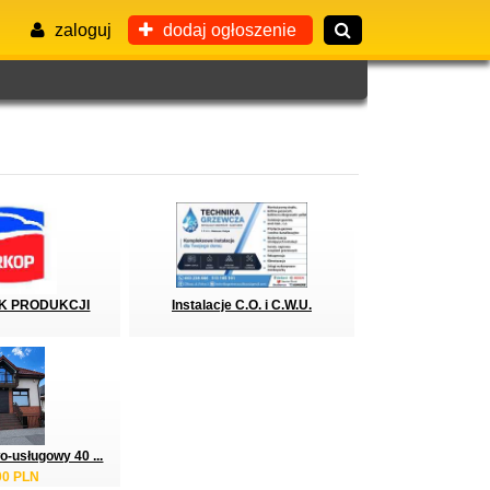
zaloguj
dodaj ogłoszenie
K PRODUKCJI
Instalacje C.O. i C.W.U.
o-usługowy 40 ...
00 PLN