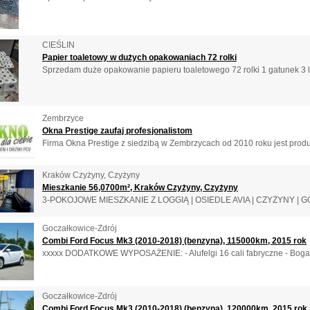
CIEŚLIN
Papier toaletowy w dużych opakowaniach 72 rolki
Sprzedam duże opakowanie papieru toaletowego 72 rolki 1 gatunek 3 lis
Zembrzyce
Okna Prestige zaufaj profesjonalistom
Firma Okna Prestige z siedzibą w Zembrzycach od 2010 roku jest produ
Kraków Czyżyny, Czyżyny
Mieszkanie 56,0700m², Kraków Czyżyny, Czyżyny
3-POKOJOWE MIESZKANIE Z LOGGIĄ | OSIEDLE AVIA | CZYŻYNY | G
Goczałkowice-Zdrój
Combi Ford Focus Mk3 (2010-2018) (benzyna), 115000km, 2015 rok
xxxxx DODATKOWE WYPOSAŻENIE: - Alufelgi 16 cali fabryczne - Bogaty 
Goczałkowice-Zdrój
Combi Ford Focus Mk3 (2010-2018) (benzyna), 120000km, 2015 rok