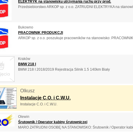
ELEKTRYK na stanowisku utrzymania ruchu przy prod.
Przedsiebiorstwo ARKOP sp. z o.o. ZATRUDNI ELEKTRYKA na stanowisk
Bukowno
PRACOWNIK PRODUKCJI
ARKOP sp. z o.o. poszukuje pracowników na stanowisko: PRACOWNIK
Kraków
BMW 218 I
BMW 218 I 2018/2019 Rejestracja Silnik 1.5 140km Biały
Olkusz
Instalacje C.O. i C.W.U.
Instalacje C.O. i C.W.U.
Olewin
Śrutownik / Operator kabiny śrutowniczej
MARO ZATRUDNI OSOBĘ NA STANOWISKO: Śrutownik / Operator kabiny ś