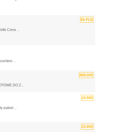
66 PLN
tki Cena ...
centem ...
868.000
OTOWE DO Z...
24.900
pakiet ...
24.900