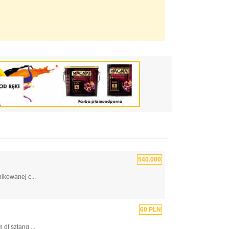
540.000
ikowanej c...
60 PLN
dl sztang ...