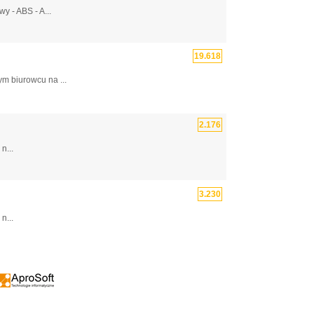
 - ABS - A...
19.618
m biurowcu na ...
2.176
n...
3.230
n...