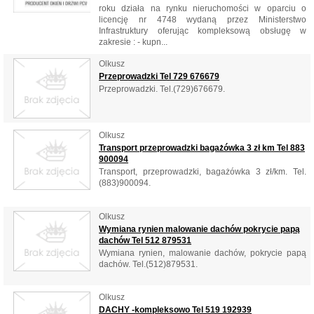
roku działa na rynku nieruchomości w oparciu o
licencję nr 4748 wydaną przez Ministerstwo
Infrastruktury oferując kompleksową obsługę w
zakresie : - kupn...
Olkusz
Przeprowadzki Tel 729 676679
Przeprowadzki. Tel.(729)676679.
Olkusz
Transport przeprowadzki bagażówka 3 zł km Tel 883
900094
Transport, przeprowadzki, bagażówka 3 zł/km. Tel.
(883)900094.
Olkusz
Wymiana rynien malowanie dachów pokrycie papą
dachów Tel 512 879531
Wymiana rynien, malowanie dachów, pokrycie papą
dachów. Tel.(512)879531.
Olkusz
DACHY -kompleksowo Tel 519 192939