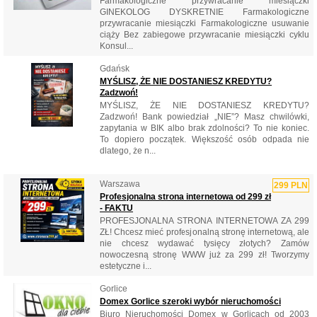
‎Farmakologiczne przywracanie miesiączki
‎GINEKOLOG DYSKRETNIE ‎Farmakologiczne
przywracanie miesiączki ‎Farmakologiczne usuwanie
ciąży ‎Bez zabiegowe przywracanie miesiączki cyklu
‎Konsul...
Gdańsk
MYŚLISZ, ŻE NIE DOSTANIESZ KREDYTU?
Zadzwoń!
MYŚLISZ, ŻE NIE DOSTANIESZ KREDYTU?
Zadzwoń! Bank powiedział „NIE”? Masz chwilówki,
zapytania w BIK albo brak zdolności? To nie koniec.
To dopiero początek. Większość osób odpada nie
dlatego, że n...
Warszawa
299 PLN
Profesjonalna strona internetowa od 299 zł
- FAKTU
PROFESJONALNA STRONA INTERNETOWA ZA 299
ZŁ! Chcesz mieć profesjonalną stronę internetową, ale
nie chcesz wydawać tysięcy złotych? Zamów
nowoczesną stronę WWW już za 299 zł! Tworzymy
estetyczne i...
Gorlice
Domex Gorlice szeroki wybór nieruchomości
Biuro Nieruchomości Domex w Gorlicach od 2003