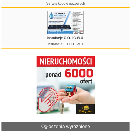
Serwis kotłów gazowych
Instalacje C.O. i C.W.U.
Instalacje C.O. i C.W.U.
Ogłoszenia wyróżnione