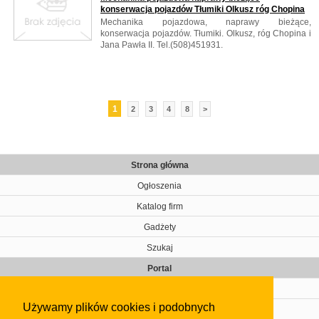
konserwacja pojazdów Tłumiki Olkusz róg Chopina
Mechanika pojazdowa, naprawy bieżące,
konserwacja pojazdów. Tłumiki. Olkusz, róg Chopina i
Jana Pawła II. Tel.(508)451931.
1
2
3
4
8
>
Strona główna
Ogłoszenia
Katalog firm
Gadżety
Szukaj
Portal
Cennik
Używamy plików cookies i podobnych
Kontakt