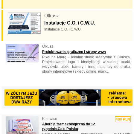
Olkusz
Instalacje C.O. i C.W.U.
Instalacje C.O. i C.W.U.
Olkusz
Projektowanie graficzne i strony www
Pixel na Miarę – lokalne studio kreatywne z Olkusza.
Projektowanie logo i identyfikacji wizualnej marki,
wizytówki, ulotki, banery i inne materiały do druku,
strony internetowe i sklepy online, mark...
Katowice
400 PLN
Aborcja farmakologiczna do 12
tygodnia.Cała Polska