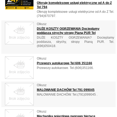
Oferuję kompleksowe usługi elektryczne od A do Z
Tel 794
Oferuję kompleksowe usługi elektryczne od A do Z Tel.
(794)970797.
Olkusz
DUŻE KOSZTY OGRZEWANIA Docieplamy
poddasza strychy stropy Pianą PUR Tel
DUŻE KOSZTY OGRZEWANIA? Docieplamy
poddasza, strychy, stropy Pianą PUR. Tel.
(696)050418.
Olkusz
Przewozy autokarowe Tel 606 351166
Przewozy autokarowe. Tel.(606)351166.
Olkusz
MALOWANIE DACHÓW Tel 791 099045
MALOWANIE DACHÓW. Tel.(791)099045 .
Olkusz
Mechanika pojazdowa naprawy bieżące