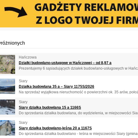
yróżnionych
Hańczowa
Działki budowlano-usługowe w Hańczowej – od 8,97 a
Prezentujemy 6 sąsiadujących działek budowlano-usługowych w Hańczo
Siary
Działka budowlana 35 a – Siary 1175S/2026
Na sprzedaż wyjątkowa nieruchomość o powierzchni ok. 35 arów, położ
Siary
Siary działka budowlana 15 a 1166S
Do sprzedania działka budowlana, do wydzielenia, w miejscowości Sia
Siary
Siary działka budowlano-leśna 20 a 1167S
Do sprzedania działka budowlano - leśna w miejscowości Siary (gmina 