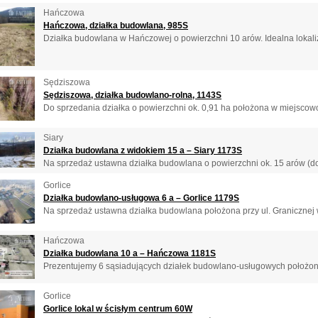
Hańczowa
Hańczowa, działka budowlana, 985S
Działka budowlana w Hańczowej o powierzchni 10 arów. Idealna lokali
Sędziszowa
Sędziszowa, działka budowlano-rolna, 1143S
Do sprzedania działka o powierzchni ok. 0,91 ha położona w miejscowo
Siary
Działka budowlana z widokiem 15 a – Siary 1173S
Na sprzedaż ustawna działka budowlana o powierzchni ok. 15 arów (do 
Gorlice
Działka budowlano-usługowa 6 a – Gorlice 1179S
Na sprzedaż ustawna działka budowlana położona przy ul. Granicznej w
Hańczowa
Działka budowlana 10 a – Hańczowa 1181S
Prezentujemy 6 sąsiadujących działek budowlano-usługowych położon
Gorlice
Gorlice lokal w ścisłym centrum 60W