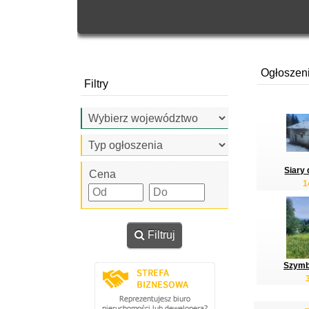
Ogłoszen
Filtry
Siary 
Cena
1
Filtruj
Szymba