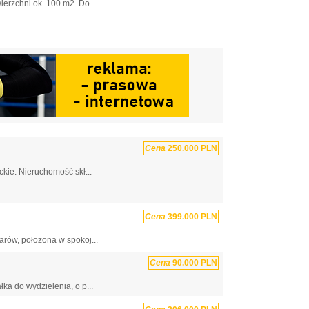
erzchni ok. 100 m2. Do...
Cena
250.000 PLN
kie. Nieruchomość skł...
Cena
399.000 PLN
rów, położona w spokoj...
Cena
90.000 PLN
ka do wydzielenia, o p...