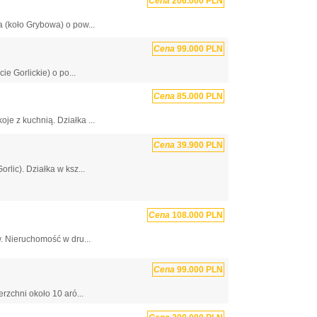
Cena
206.000 PLN
 (koło Grybowa) o pow...
Cena
99.000 PLN
 Gorlickie) o po...
Cena
85.000 PLN
e z kuchnią. Działka ...
Cena
39.900 PLN
rlic). Działka w ksz...
Cena
108.000 PLN
. Nieruchomość w dru...
Cena
99.000 PLN
rzchni około 10 aró...