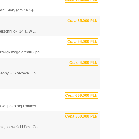
ci Siary (gmina Sę...
Cena
85.000 PLN
rzchni ok. 24 a. W ...
Cena
54.000 PLN
 większego areału), po...
Cena
4.000 PLN
ony w Siołkowej. To ...
Cena
699.000 PLN
w spokojnej i malow...
Cena
350.000 PLN
ejscowości Uście Gorli...