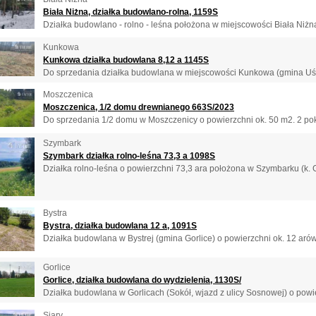
Biała Niżna, działka budowlano-rolna, 1159S
Działka budowlano - rolno - leśna położona w miejscowości Biała Niżna
Kunkowa
Kunkowa działka budowlana 8,12 a 1145S
Do sprzedania działka budowlana w miejscowości Kunkowa (gmina Uście
Moszczenica
Moszczenica, 1/2 domu drewnianego 663S/2023
Do sprzedania 1/2 domu w Moszczenicy o powierzchni ok. 50 m2. 2 pokoj
Szymbark
Szymbark działka rolno-leśna 73,3 a 1098S
Działka rolno-leśna o powierzchni 73,3 ara położona w Szymbarku (k. Go
Bystra
Bystra, działka budowlana 12 a, 1091S
Działka budowlana w Bystrej (gmina Gorlice) o powierzchni ok. 12 arów
Gorlice
Gorlice, działka budowlana do wydzielenia, 1130S/
Działka budowlana w Gorlicach (Sokół, wjazd z ulicy Sosnowej) o powie
Siary