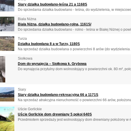
Siary działka budowlano-leśna 21 a 1168S
Do sprzedania działka budowlano - leśna, do wydzielenia, w miejscowoś
Biała Niżna
Biała Niżna, działka budowlano-rolna, 1161S/
Do sprzedania działka budowlano - rolno - leśna w Białej Niżnej o powie
Turza
Działka budowlana 8 a w Turzy, 1180S
Na sprzedaż działka budowlana o powierzchni 8 arów (do wydzielenia z
Siołkowa
Dom do wynajęcia – Siołkowa k. Grybowa
Do wynajęcia przytulny dom wolnostojący o powierzchni ok. 80 m², położ
Siary
Siary działka budowlano-rekreacyjna 66 a 1171S
Na sprzedaż atrakcyjna nieruchomość o powierzchni 66 arów, położona 
Uście Gorlickie
Uście Gorlickie dom drewniany 5 pokoi 640S
Przedmiotem sprzedaży jest wolnostojący dom drewniany położony w mi