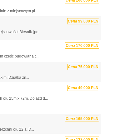
Cena
200.000 PLN
nie z miejscowym pl...
Cena
99.000 PLN
jscowości Bieśnik (po...
Cena
170.000 PLN
ym częśc budowlana t...
Cena
75.000 PLN
im. Działka zn...
Cena
49.000 PLN
 ok. 25m x 72m. Dojazd d...
Cena
165.000 PLN
zchni ok. 22 a. D...
Cena
128.000 PLN