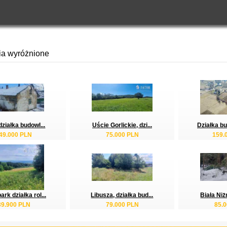
ia wyróżnione
działka budowl...
Uście Gorlickie, dzi...
Działka bu
49.000 PLN
75.000 PLN
159.
rk działka rol...
Libusza, działka bud...
Biała Niżn
39.900 PLN
79.000 PLN
85.