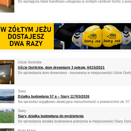
Do wynajęcia lokal handlowo-usługowy w ścisłym centrum Gorlic o powi
Uście Gorlickie
Uście Gorlickie, dom drewniany 3 pokoje, 641S/2021
Do sprzedania dom drewniano - murowany w miejscowości Uście Gorlic
Siary
Działka budowlana 57 a – Siary 1176S/2026
Na sprzedaż wyjątkowo atrakcyjna nieruchomość o powierzchni ok. 57 a
Siary
Siary, działka budowlana do wydzielenia
Do sprzedania działka budowlana położona w miejscowości Siary. Dział
Biała Niżna