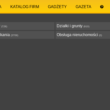
A
KATALOG FIRM
GADŻETY
GAZETA
y
Działki i grunty
(728)
(910)
zkania
Obsługa nieruchomości
(3709)
(0)