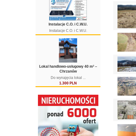
Instalacje C.O. i C.W.U.
Instalacje C.O. i C.W.U.
Lokal handlowo-usługowy 40 m² –
Chrzanów
Do wynajęcia lokal ...
1.300 PLN