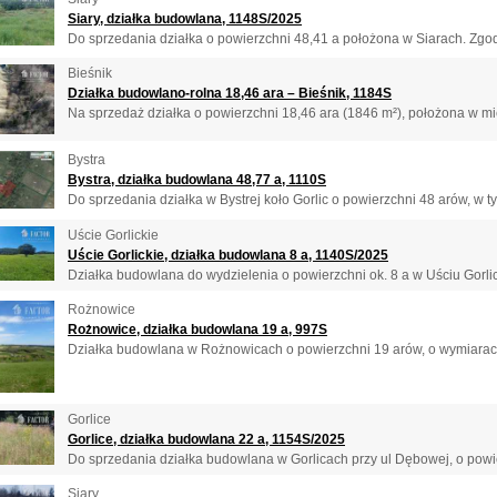
Siary, działka budowlana, 1148S/2025
Do sprzedania działka o powierzchni 48,41 a położona w Siarach. Zgod
Bieśnik
Działka budowlano-rolna 18,46 ara – Bieśnik, 1184S
Na sprzedaż działka o powierzchni 18,46 ara (1846 m²), położona w mie
Bystra
Bystra, działka budowlana 48,77 a, 1110S
Do sprzedania działka w Bystrej koło Gorlic o powierzchni 48 arów, w t
Uście Gorlickie
Uście Gorlickie, działka budowlana 8 a, 1140S/2025
Działka budowlana do wydzielenia o powierzchni ok. 8 a w Uściu Gorlick
Rożnowice
Rożnowice, działka budowlana 19 a, 997S
Działka budowlana w Rożnowicach o powierzchni 19 arów, o wymiarach
Gorlice
Gorlice, działka budowlana 22 a, 1154S/2025
Do sprzedania działka budowlana w Gorlicach przy ul Dębowej, o powier
Siary