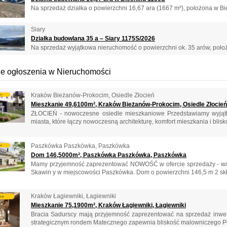
Na sprzedaż działka o powierzchni 16,67 ara (1667 m²), położona w Bie
Siary
Działka budowlana 35 a – Siary 1175S/2026
Na sprzedaż wyjątkowa nieruchomość o powierzchni ok. 35 arów, położ
e ogłoszenia w Nieruchomości
Kraków Bieżanów-Prokocim, Osiedle Złocień
Mieszkanie 49,6100m², Kraków Bieżanów-Prokocim, Osiedle Złocień
ZŁOCIEŃ - nowoczesne osiedle mieszkaniowe Przedstawiamy wyjątk
miasta, które łączy nowoczesną architekturę, komfort mieszkania i blisko
Paszkówka Paszkówka, Paszkówka
Dom 146,5000m², Paszkówka Paszkówka, Paszkówka
Mamy przyjemność zaprezentować NOWOŚĆ w ofercie sprzedaży - wol
Skawin y w miejscowości Paszkówka. Dom o powierzchni 146,5 m 2 skład
Kraków Łagiewniki, Łagiewniki
Mieszkanie 75,1900m², Kraków Łagiewniki, Łagiewniki
Bracia Sadurscy mają przyjemność zaprezentować na sprzedaż inwe
strategicznym rondem Matecznego zapewnia bliskość malowniczego Pod