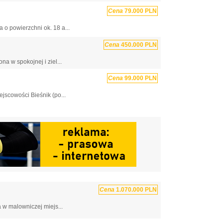
Cena
79.000 PLN
o powierzchni ok. 18 a...
Cena
450.000 PLN
a w spokojnej i ziel...
Cena
99.000 PLN
jscowości Bieśnik (po...
Cena
1.070.000 PLN
w malowniczej miejs...