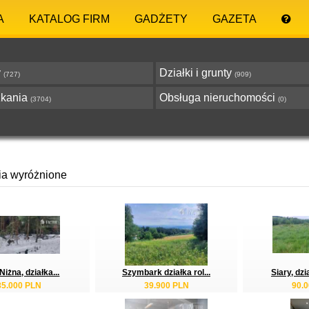
A
KATALOG FIRM
GADŻETY
GAZETA
y
Działki i grunty
(727)
(909)
zkania
Obsługa nieruchomości
(3704)
(0)
ia wyróżnione
Niżna, działka...
Szymbark działka rol...
Siary, dzi
85.000 PLN
39.900 PLN
90.