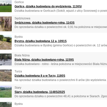
Gorlice
Gorlice, działka budowlana do wydzielenia, 1130S/
Działka budowlana w Gorlicach (Sokół, wjazd z ulicy Sosnowej) o powie
Sędziszowa
Sędziszowa, działka budowlano-rolna, 1143S
Do sprzedania działka o powierzchni ok. 0,91 ha położona w miejscowo
Bystra
Bystra, działka budowlana 12 a, 1091S
Działka budowlana w Bystrej (gmina Gorlice) o powierzchni ok. 12 arów
Biała Niżna
Biała Niżna, działka budowlano-rolna, 1159S
Działka budowlano - rolno - leśna położona w miejscowości Biała Niżna
Turza
Działka budowlana 8 a w Turzy, 1180S
Na sprzedaż działka budowlana o powierzchni 8 arów (do wydzielenia z
Siary
Siary, działka budowlana, 1148S/2025
Do sprzedania działka o powierzchni 48,41 a położona w Siarach. Zgod
Bystra