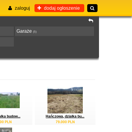
zaloguj
dodaj ogłoszenie
Garaże
(5)
ałka budow...
Hańczowa, działka bu...
000 PLN
79.000 PLN