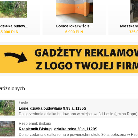
 działka budow...
Gorlice lokal w ścis...
Mieszkanie
85.000 PLN
6.900 PLN
325.
yróżnionych
Łosie
Łosie, działka budowlana 9,93 a, 1135S
Do sprzedania działka budowlana w miejscowości Łosie (gmina Ropa) o
Rzepiennik Biskupi
Rzepiennik Biskupi, działka rolna 30 a, 1120S
Do sprzedania działka rolna o powierzchni około 30 a, położona w Rzep