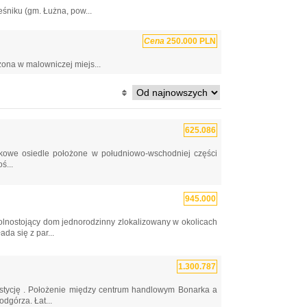
śniku (gm. Łużna, pow...
Cena
250.000 PLN
ona w malowniczej miejs...
625.086
owe osiedle położone w południowo-wschodniej części
ś...
945.000
nostojący dom jednorodzinny zlokalizowany w okolicach
a się z par...
1.300.787
stycję . Położenie między centrum handlowym Bonarka a
górza. Łat...