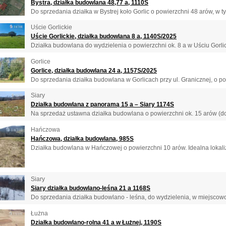
Bystra, działka budowlana 48,77 a, 1110S
Do sprzedania działka w Bystrej koło Gorlic o powierzchni 48 arów, w t
Uście Gorlickie
Uście Gorlickie, działka budowlana 8 a, 1140S/2025
Działka budowlana do wydzielenia o powierzchni ok. 8 a w Uściu Gorlick
Gorlice
Gorlice, działka budowlana 24 a, 1157S/2025
Do sprzedania działka budowlana w Gorlicach przy ul. Granicznej, o pow
Siary
Działka budowlana z panoramą 15 a – Siary 1174S
Na sprzedaż ustawna działka budowlana o powierzchni ok. 15 arów (do 
Hańczowa
Hańczowa, działka budowlana, 985S
Działka budowlana w Hańczowej o powierzchni 10 arów. Idealna lokali
Siary
Siary działka budowlano-leśna 21 a 1168S
Do sprzedania działka budowlano - leśna, do wydzielenia, w miejscowoś
Łużna
Działka budowlano-rolna 41 a w Łużnej, 1190S