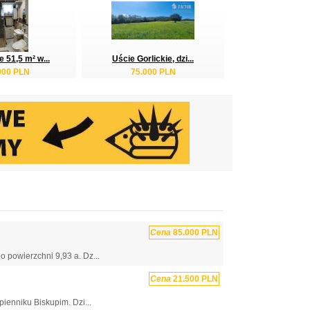
 51,5 m² w...
Uście Gorlickie, dzi...
000 PLN
75.000 PLN
Cena
85.000 PLN
 powierzchni 9,93 a. Dz...
Cena
21.500 PLN
ienniku Biskupim. Dzi...