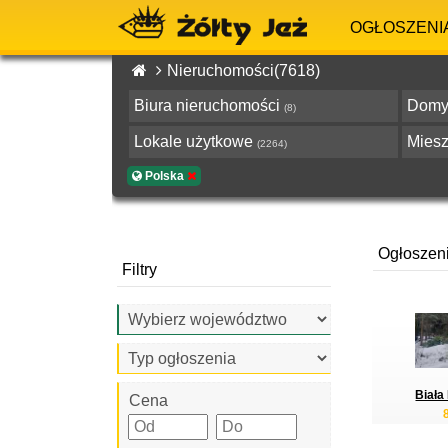
OGŁOSZENI
Nieruchomości(7618)
Biura nieruchomości
Dom
(8)
Lokale użytkowe
Mies
(2264)
Polska
Ogłoszen
Filtry
Biała 
Cena