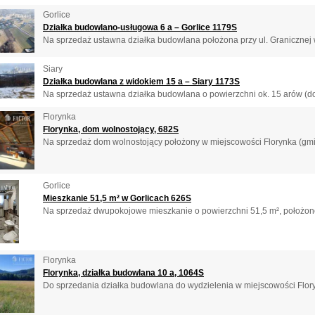
Gorlice
Działka budowlano-usługowa 6 a – Gorlice 1179S
Na sprzedaż ustawna działka budowlana położona przy ul. Granicznej w
Siary
Działka budowlana z widokiem 15 a – Siary 1173S
Na sprzedaż ustawna działka budowlana o powierzchni ok. 15 arów (do 
Florynka
Florynka, dom wolnostojący, 682S
Na sprzedaż dom wolnostojący położony w miejscowości Florynka (gmi
Gorlice
Mieszkanie 51,5 m² w Gorlicach 626S
Na sprzedaż dwupokojowe mieszkanie o powierzchni 51,5 m², położone
Florynka
Florynka, działka budowlana 10 a, 1064S
Do sprzedania działka budowlana do wydzielenia w miejscowości Flory