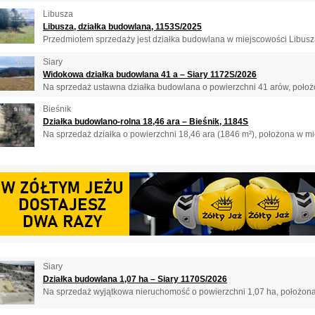
Libusza
Libusza, działka budowlana, 1153S/2025
Przedmiotem sprzedaży jest działka budowlana w miejscowości Libusza 
Siary
Widokowa działka budowlana 41 a – Siary 1172S/2026
Na sprzedaż ustawna działka budowlana o powierzchni 41 arów, położon
Bieśnik
Działka budowlano-rolna 18,46 ara – Bieśnik, 1184S
Na sprzedaż działka o powierzchni 18,46 ara (1846 m²), położona w mie
Siary
Działka budowlana 1,07 ha – Siary 1170S/2026
Na sprzedaż wyjątkowa nieruchomość o powierzchni 1,07 ha, położona 