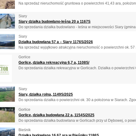
Na sprzedaż nieruchomość gruntowa o powierzchni 41,43 ara, położona
Siary
Siary działka budowlano-leśna 20 a 1167S
Do sprzedania działka budowlano - leśna w miejscowości Siary (gmina 
Siary
Działka budowlana 57 a – Siary 1176S/2026
Na sprzedaż wyjątkowo atrakcyjna nieruchomość o powierzchni ok. 57 a
Gorlice
Gorlice, działka rekreacyjna 6,7 a, 1108S/
Do sprzedania działka rekreacyjna w Gorlicach. Działka o powierzchni 
Siary
Siary, działka rolna, 1149S/2025
Do sprzedania działka o powierzchni ok. 30 a położona w Siarach. Zgod
Gorlice
Gorlice, działka budowlana 22 a, 1154S/2025
Do sprzedania działka budowlana w Gorlicach przy ul Dębowej, o powier
Bieśnik
Działka budowlana 16,67 ara w Bieśniku 1186S