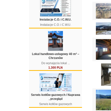
Instalacje C.O. i C.W.U.
Instalacje C.O. i C.W.U.
Lokal handlowo-usługowy 40 m² –
Chrzanów
Do wynajęcia lokal ...
1.300 PLN
Serwis kotłów gazowych / Naprawa
, przegląd
Serwis kotłów gazowych