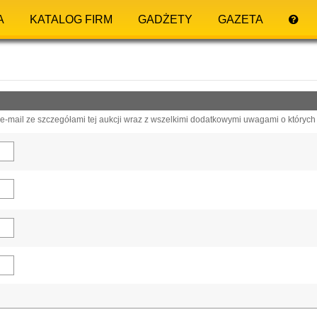
A
KATALOG FIRM
GADŻETY
GAZETA
-mail ze szczegółami tej aukcji wraz z wszelkimi dodatkowymi uwagami o których