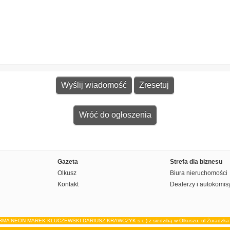
Wróć do ogłoszenia
Gazeta
Strefa dla biznesu
Olkusz
Biura nieruchomości
Kontakt
Dealerzy i autokomis
IRMA NEON MAREK KLUCZEWSKI DARIUSZ KRAWCZYK s.c.) z siedzibą w Olkuszu, ul.Żuradzka 15