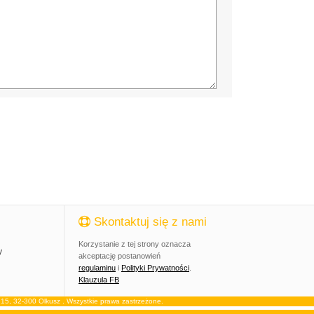
Skontaktuj się z nami
Korzystanie z tej strony oznacza
y
akceptację postanowień
regulaminu
i
Polityki Prywatności
.
Klauzula FB
, 32-300 Olkusz . Wszystkie prawa zastrzeżone.