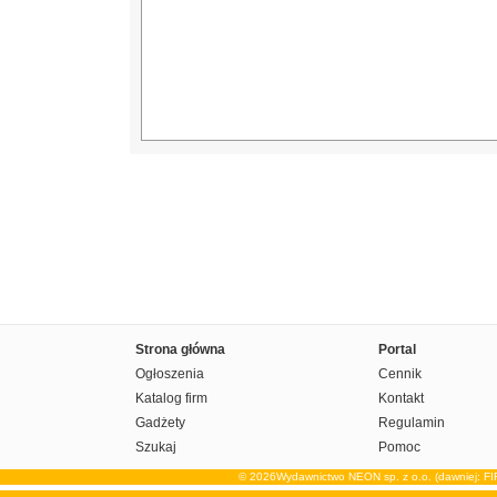
Strona główna
Portal
Ogłoszenia
Cennik
Katalog firm
Kontakt
Gadżety
Regulamin
Szukaj
Pomoc
© 2026Wydawnictwo NEON sp. z o.o. (dawniej: F