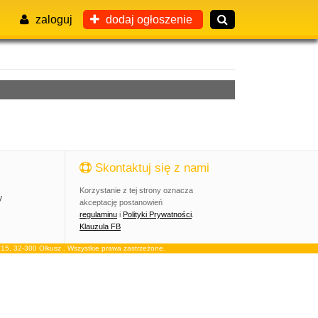
zaloguj
dodaj ogłoszenie
Skontaktuj się z nami
Korzystanie z tej strony oznacza
y
akceptację postanowień
regulaminu
i
Polityki Prywatności
.
Klauzula FB
, 32-300 Olkusz . Wszystkie prawa zastrzeżone.