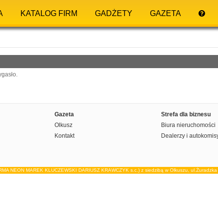
A
KATALOG FIRM
GADŻETY
GAZETA
ygasło.
Gazeta
Strefa dla biznesu
Olkusz
Biura nieruchomości
Kontakt
Dealerzy i autokomis
IRMA NEON MAREK KLUCZEWSKI DARIUSZ KRAWCZYK s.c.) z siedzibą w Olkuszu, ul.Żuradzka 15