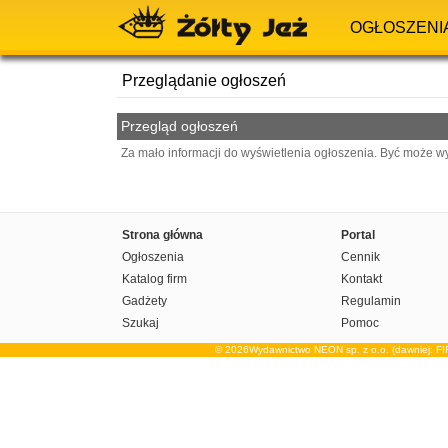
OGŁOSZENI
Przeglądanie ogłoszeń
Przegląd ogłoszeń
Za mało informacji do wyświetlenia ogłoszenia. Być może w
Strona główna
Portal
Ogłoszenia
Cennik
Katalog firm
Kontakt
Gadżety
Regulamin
Szukaj
Pomoc
© 2026Wydawnictwo NEON sp. z o.o. (dawniej: F