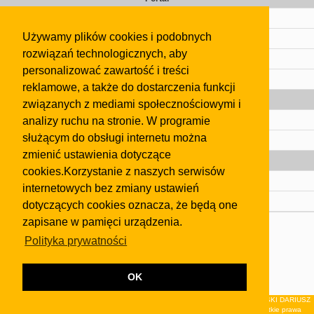
Cennik
Używamy plików cookies i podobnych
Kontakt
rozwiązań technologicznych, aby
Regulamin
personalizować zawartość i treści
Pomoc
reklamowe, a także do dostarczenia funkcji
Gazeta
związanych z mediami społecznościowymi i
analizy ruchu na stronie. W programie
Olkusz
służącym do obsługi internetu można
Kontakt
zmienić ustawienia dotyczące
Strefa dla biznesu
cookies.Korzystanie z naszych serwisów
Biura nieruchomości
internetowych bez zmiany ustawień
Dealerzy i autokomisy
dotyczących cookies oznacza, że będą one
zapisane w pamięci urządzenia.
Skontaktuj się z nami
Polityka prywatności
Korzystanie z tej strony oznacza akceptację postanowień
regulaminu
i
Polityki Prywatności
.
Klauzula FB
OK
© 2026Wydawnictwo NEON sp. z o.o. (dawniej: FIRMA NEON MAREK KLUCZEWSKI DARIUSZ
KRAWCZYK s.c.) z siedzibą w Olkuszu, ul.Żuradzka 15, 32-300 Olkusz . Wszystkie prawa