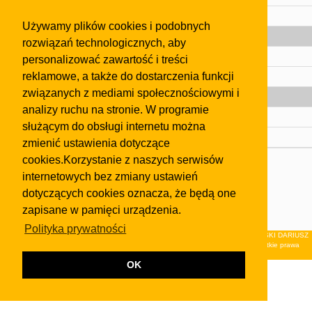
Pomoc
Używamy plików cookies i podobnych
Gazeta
rozwiązań technologicznych, aby
Olkusz
personalizować zawartość i treści
reklamowe, a także do dostarczenia funkcji
Kontakt
związanych z mediami społecznościowymi i
Strefa dla biznesu
analizy ruchu na stronie. W programie
Biura nieruchomości
służącym do obsługi internetu można
Dealerzy i autokomisy
zmienić ustawienia dotyczące
cookies.Korzystanie z naszych serwisów
Skontaktuj się z nami
internetowych bez zmiany ustawień
Korzystanie z tej strony oznacza akceptację postanowień
dotyczących cookies oznacza, że będą one
regulaminu
i
Polityki Prywatności
.
zapisane w pamięci urządzenia.
Klauzula FB
Polityka prywatności
© 2026Wydawnictwo NEON sp. z o.o. (dawniej: FIRMA NEON MAREK KLUCZEWSKI DARIUSZ
KRAWCZYK s.c.) z siedzibą w Olkuszu, ul.Żuradzka 15, 32-300 Olkusz . Wszystkie prawa
zastrzeżone.
OK