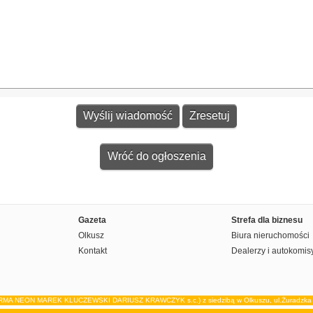
Wróć do ogłoszenia
Gazeta
Strefa dla biznesu
Olkusz
Biura nieruchomości
Kontakt
Dealerzy i autokomis
IRMA NEON MAREK KLUCZEWSKI DARIUSZ KRAWCZYK s.c.) z siedzibą w Olkuszu, ul.Żuradzka 15