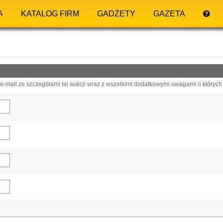
A
KATALOG FIRM
GADŻETY
GAZETA
-mail ze szczegółami tej aukcji wraz z wszelkimi dodatkowymi uwagami o których