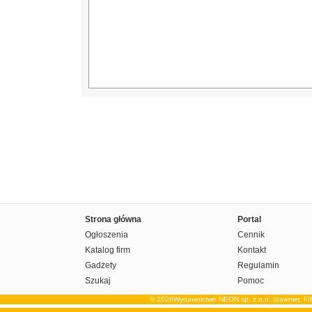
Strona główna
Portal
Ogłoszenia
Cennik
Katalog firm
Kontakt
Gadżety
Regulamin
Szukaj
Pomoc
© 2026Wydawnictwo NEON sp. z o.o. (dawniej: F