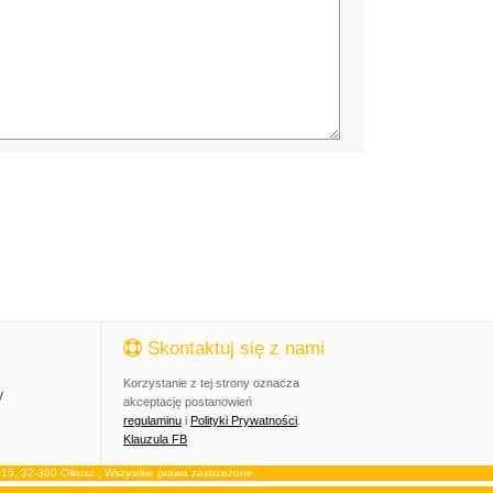
Skontaktuj się z nami
Korzystanie z tej strony oznacza
y
akceptację postanowień
regulaminu
i
Polityki Prywatności
.
Klauzula FB
, 32-300 Olkusz . Wszystkie prawa zastrzeżone.