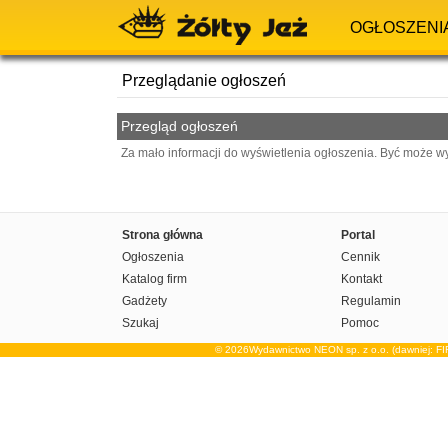
OGŁOSZENI
Przeglądanie ogłoszeń
Przegląd ogłoszeń
Za mało informacji do wyświetlenia ogłoszenia. Być może w
Strona główna
Portal
Ogłoszenia
Cennik
Katalog firm
Kontakt
Gadżety
Regulamin
Szukaj
Pomoc
© 2026Wydawnictwo NEON sp. z o.o. (dawniej: F