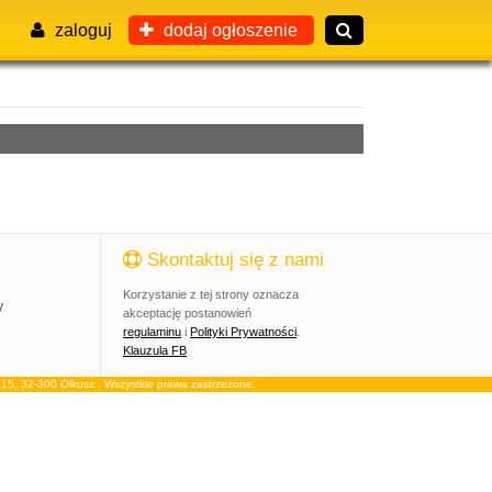
zaloguj
dodaj ogłoszenie
Skontaktuj się z nami
Korzystanie z tej strony oznacza
y
akceptację postanowień
regulaminu
i
Polityki Prywatności
.
Klauzula FB
, 32-300 Olkusz . Wszystkie prawa zastrzeżone.