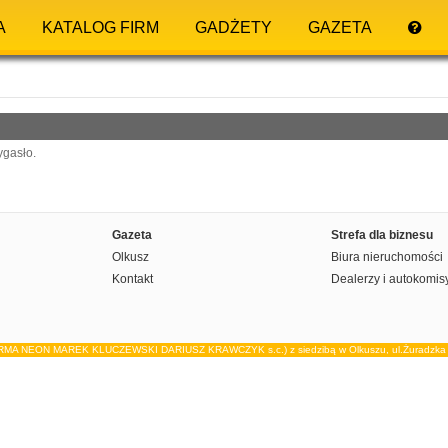
A
KATALOG FIRM
GADŻETY
GAZETA
ygasło.
Gazeta
Strefa dla biznesu
Olkusz
Biura nieruchomości
Kontakt
Dealerzy i autokomis
IRMA NEON MAREK KLUCZEWSKI DARIUSZ KRAWCZYK s.c.) z siedzibą w Olkuszu, ul.Żuradzka 15