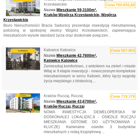
Krzesławickie
Cena
760.650,80
Nazwa
Mieszkanie 59,3100m²,
Kraków Wzgórza Krzesławickie, Wzgórza
Krzesławickie
Biuro Nieruchomości Bracia Sadurscy prezentuje inwestycję mieszkaniową
położoną w spokojnej okolicy Wzgórz Krzesławickich, zapewniająca
mieszkańcom wysoki standard życia oraz doskonałe połączen...
Katowice Katowice
Cena
507.903
Nazwa
Mieszkanie 42,7600m²,
Katowice Katowice
Zamieszkaj komfortowo, z widokiem na zieleń i miasto
Witaj w II etapie inwestycji - nowoczesnym kompleksie
mieszkaniowym w sercu Katowic, który łączy wygodę
życia miejskiego z bliskością ...
Kraków Ruczaj, Ruczaj
Cena
719.376
Nazwa
Mieszkanie 43,6700m²,
Kraków Ruczaj, Ruczaj
NOWA INWESTYCJA DEWELOPERSKA W
DOSKONAŁEJ LOKALIZACJI - OSIEDLE RUCZAJ
MIESZKANIA GOTOWE DO UŻYTKOWANIA (
KLUCZE) Kameralne osiedle 3 budynków
mieszkalnych z niską trzypiętrową ...