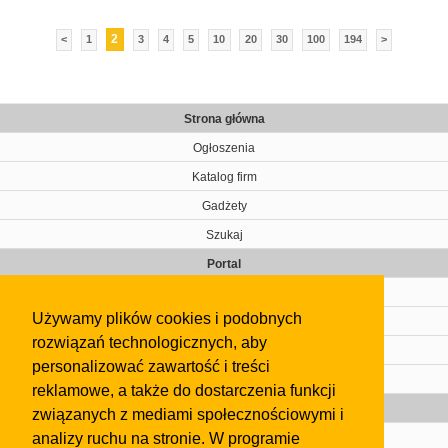
2
<
1
3
4
5
10
20
30
100
194
>
Strona główna
Ogłoszenia
Katalog firm
Gadżety
Szukaj
Portal
Cennik
Używamy plików cookies i podobnych
Kontakt
rozwiązań technologicznych, aby
Regulamin
personalizować zawartość i treści
Pomoc
reklamowe, a także do dostarczenia funkcji
Gazeta
związanych z mediami społecznościowymi i
analizy ruchu na stronie. W programie
Olkusz