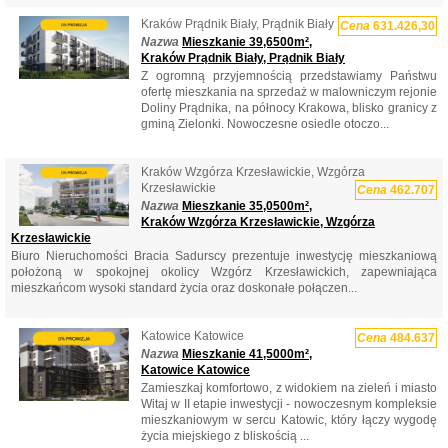
Kraków Prądnik Biały, Prądnik Biały
Cena
631.426,30
Nazwa
Mieszkanie 39,6500m²,
Kraków Prądnik Biały, Prądnik Biały
Z ogromną przyjemnością przedstawiamy Państwu
ofertę mieszkania na sprzedaż w malowniczym rejonie
Doliny Prądnika, na północy Krakowa, blisko granicy z
gminą Zielonki. Nowoczesne osiedle otoczo...
Kraków Wzgórza Krzesławickie, Wzgórza
Krzesławickie
Cena
462.707
Nazwa
Mieszkanie 35,0500m²,
Kraków Wzgórza Krzesławickie, Wzgórza
Krzesławickie
Biuro Nieruchomości Bracia Sadurscy prezentuje inwestycję mieszkaniową
położoną w spokojnej okolicy Wzgórz Krzesławickich, zapewniająca
mieszkańcom wysoki standard życia oraz doskonałe połączen...
Katowice Katowice
Cena
484.637
Nazwa
Mieszkanie 41,5000m²,
Katowice Katowice
Zamieszkaj komfortowo, z widokiem na zieleń i miasto
Witaj w II etapie inwestycji - nowoczesnym kompleksie
mieszkaniowym w sercu Katowic, który łączy wygodę
życia miejskiego z bliskością ...