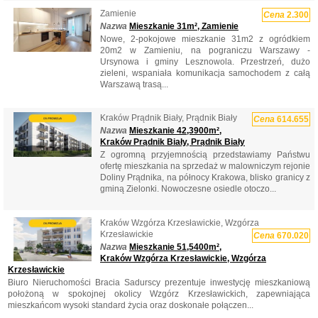
Zamienie
Cena
2.300
Nazwa
Mieszkanie 31m², Zamienie
Nowe, 2-pokojowe mieszkanie 31m2 z ogródkiem
20m2 w Zamieniu, na pograniczu Warszawy -
Ursynowa i gminy Lesznowola. Przestrzeń, dużo
zieleni, wspaniała komunikacja samochodem z całą
Warszawą trasą...
Kraków Prądnik Biały, Prądnik Biały
Cena
614.655
Nazwa
Mieszkanie 42,3900m²,
Kraków Prądnik Biały, Prądnik Biały
Z ogromną przyjemnością przedstawiamy Państwu
ofertę mieszkania na sprzedaż w malowniczym rejonie
Doliny Prądnika, na północy Krakowa, blisko granicy z
gminą Zielonki. Nowoczesne osiedle otoczo...
Kraków Wzgórza Krzesławickie, Wzgórza
Krzesławickie
Cena
670.020
Nazwa
Mieszkanie 51,5400m²,
Kraków Wzgórza Krzesławickie, Wzgórza
Krzesławickie
Biuro Nieruchomości Bracia Sadurscy prezentuje inwestycję mieszkaniową
położoną w spokojnej okolicy Wzgórz Krzesławickich, zapewniająca
mieszkańcom wysoki standard życia oraz doskonałe połączen...