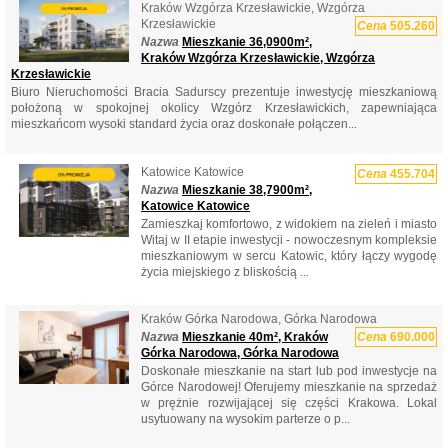
Kraków Wzgórza Krzesławickie, Wzgórza
Krzesławickie
Cena
505.260
Nazwa
Mieszkanie 36,0900m²,
Kraków Wzgórza Krzesławickie, Wzgórza
Krzesławickie
Biuro Nieruchomości Bracia Sadurscy prezentuje inwestycję mieszkaniową
położoną w spokojnej okolicy Wzgórz Krzesławickich, zapewniająca
mieszkańcom wysoki standard życia oraz doskonałe połączen...
Katowice Katowice
Cena
455.704
Nazwa
Mieszkanie 38,7900m²,
Katowice Katowice
Zamieszkaj komfortowo, z widokiem na zieleń i miasto
Witaj w II etapie inwestycji - nowoczesnym kompleksie
mieszkaniowym w sercu Katowic, który łączy wygodę
życia miejskiego z bliskością ...
Kraków Górka Narodowa, Górka Narodowa
Nazwa
Mieszkanie 40m², Kraków
Cena
690.000
Górka Narodowa, Górka Narodowa
Doskonałe mieszkanie na start lub pod inwestycje na
Górce Narodowej! Oferujemy mieszkanie na sprzedaż
w prężnie rozwijającej się części Krakowa. Lokal
usytuowany na wysokim parterze o p...