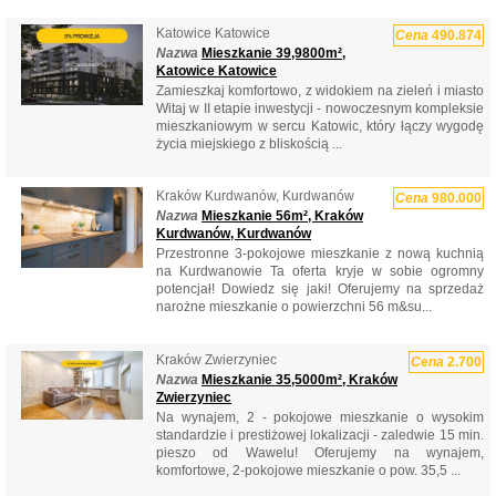
Katowice Katowice
Cena
490.874
Nazwa
Mieszkanie 39,9800m²,
Katowice Katowice
Zamieszkaj komfortowo, z widokiem na zieleń i miasto
Witaj w II etapie inwestycji - nowoczesnym kompleksie
mieszkaniowym w sercu Katowic, który łączy wygodę
życia miejskiego z bliskością ...
Kraków Kurdwanów, Kurdwanów
Cena
980.000
Nazwa
Mieszkanie 56m², Kraków
Kurdwanów, Kurdwanów
Przestronne 3-pokojowe mieszkanie z nową kuchnią
na Kurdwanowie Ta oferta kryje w sobie ogromny
potencjał! Dowiedz się jaki! Oferujemy na sprzedaż
narożne mieszkanie o powierzchni 56 m&su...
Kraków Zwierzyniec
Cena
2.700
Nazwa
Mieszkanie 35,5000m², Kraków
Zwierzyniec
Na wynajem, 2 - pokojowe mieszkanie o wysokim
standardzie i prestiżowej lokalizacji - zaledwie 15 min.
pieszo od Wawelu! Oferujemy na wynajem,
komfortowe, 2-pokojowe mieszkanie o pow. 35,5 ...