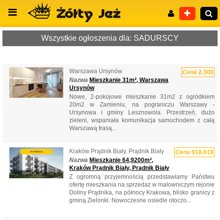
Wszystkie ogłoszenia dla: SADURSCY
Warszawa Ursynów
Cena
2.300
Wyszukiwanie zaawansowane
Nazwa
Mieszkanie 31m², Warszawa
Ursynów
Nowe, 2-pokojowe mieszkanie 31m2 z ogródkiem
20m2 w Zamieniu, na pograniczu Warszawy -
Ursynowa i gminy Lesznowola. Przestrzeń, dużo
zieleni, wspaniała komunikacja samochodem z całą
Warszawą trasą...
Kraków Prądnik Biały, Prądnik Biały
Cena
918.618
Nazwa
Mieszkanie 64,9200m²,
Kraków Prądnik Biały, Prądnik Biały
Z ogromną przyjemnością przedstawiamy Państwu
ofertę mieszkania na sprzedaż w malowniczym rejonie
Doliny Prądnika, na północy Krakowa, blisko granicy z
gminą Zielonki. Nowoczesne osiedle otoczo...