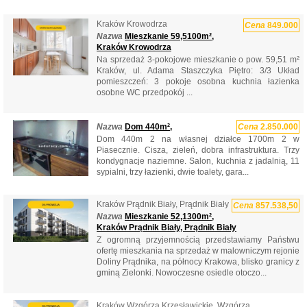
Kraków Krowodrza
Cena
849.000
Nazwa
Mieszkanie 59,5100m²,
Kraków Krowodrza
Na sprzedaż 3-pokojowe mieszkanie o pow. 59,51 m²
Kraków, ul. Adama Staszczyka Piętro: 3/3 Układ
pomieszczeń: 3 pokoje osobna kuchnia łazienka
osobne WC przedpokój ...
Nazwa
Dom 440m²,
Cena
2.850.000
Dom 440m 2 na własnej działce 1700m 2 w
Piasecznie. Cisza, zieleń, dobra infrastruktura. Trzy
kondygnacje naziemne. Salon, kuchnia z jadalnią, 11
sypialni, trzy łazienki, dwie toalety, gara...
Kraków Prądnik Biały, Prądnik Biały
Cena
857.538,50
Nazwa
Mieszkanie 52,1300m²,
Kraków Prądnik Biały, Prądnik Biały
Z ogromną przyjemnością przedstawiamy Państwu
ofertę mieszkania na sprzedaż w malowniczym rejonie
Doliny Prądnika, na północy Krakowa, blisko granicy z
gminą Zielonki. Nowoczesne osiedle otoczo...
Kraków Wzgórza Krzesławickie, Wzgórza