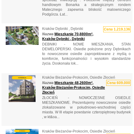
sprzedaż inwestycję . Położenie między centrum
handlowym Bonarka a strategicznym rondem
Matecznego zapewnia bliskość malowniczego
Podgórza. Łat...
Kraków Dębniki , Dębniki
Cena
1.219.136
Nazwa
Mieszkanie 70,8800m²,
Kraków Dębniki , Dębniki
DEBNIKI - NOWE MIESZKANIA, STAN
DEWELOPERSKI. Osiedle położone przy Dębnikach
to nowoczesne osiedle zaprojektowane z myślą o
komforcie, funkcjonalności i wysokim standardzie
życia. Doskonała lok...
Kraków Bieżanów-Prokocim, Osiedle Złocień
Nazwa
Mieszkanie 48,2600m²,
Cena
609.000
Kraków Bieżanów-Prokocim, Osiedle
Złocień
ZŁOCIEŃ - NOWOCZESNE OSIEDLE
MIESZKANIOWE. Prezentujemy nowoczesne osiedle
zlokalizowane w południowo-wschodniej części
miasta. W III etapie powstanie czteropiętrowy budynek
, w kt&oa...
Kraków Bieżanów-Prokocim, Osiedle Złocień