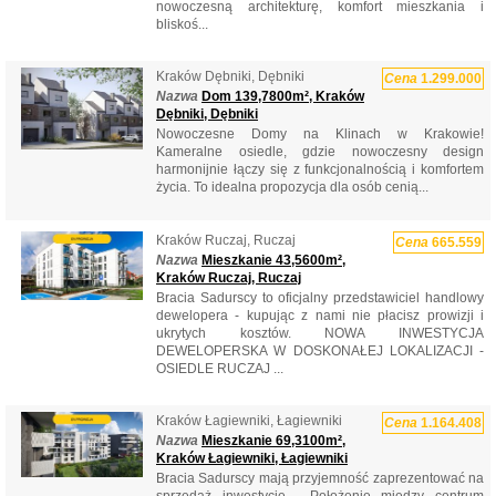
nowoczesną architekturę, komfort mieszkania i
bliskoś...
Kraków Dębniki, Dębniki
Cena
1.299.000
Nazwa
Dom 139,7800m², Kraków
Dębniki, Dębniki
Nowoczesne Domy na Klinach w Krakowie!
Kameralne osiedle, gdzie nowoczesny design
harmonijnie łączy się z funkcjonalnością i komfortem
życia. To idealna propozycja dla osób cenią...
Kraków Ruczaj, Ruczaj
Cena
665.559
Nazwa
Mieszkanie 43,5600m²,
Kraków Ruczaj, Ruczaj
Bracia Sadurscy to oficjalny przedstawiciel handlowy
dewelopera - kupując z nami nie płacisz prowizji i
ukrytych kosztów. NOWA INWESTYCJA
DEWELOPERSKA W DOSKONAŁEJ LOKALIZACJI -
OSIEDLE RUCZAJ ...
Kraków Łagiewniki, Łagiewniki
Cena
1.164.408
Nazwa
Mieszkanie 69,3100m²,
Kraków Łagiewniki, Łagiewniki
Bracia Sadurscy mają przyjemność zaprezentować na