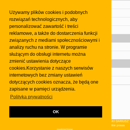
Cennik
Używamy plików cookies i podobnych
Kontakt
rozwiązań technologicznych, aby
Regulamin
personalizować zawartość i treści
Pomoc
reklamowe, a także do dostarczenia funkcji
Gazeta
związanych z mediami społecznościowymi i
analizy ruchu na stronie. W programie
Olkusz
służącym do obsługi internetu można
Kontakt
zmienić ustawienia dotyczące
Strefa dla biznesu
cookies.Korzystanie z naszych serwisów
Biura nieruchomości
internetowych bez zmiany ustawień
Dealerzy i autokomisy
dotyczących cookies oznacza, że będą one
zapisane w pamięci urządzenia.
Skontaktuj się z nami
Polityka prywatności
Korzystanie z tej strony oznacza akceptację postanowień
regulaminu
i
Polityki Prywatności
.
Klauzula FB
OK
© 2026Wydawnictwo NEON sp. z o.o. (dawniej: FIRMA NEON MAREK KLUCZEWSKI DARIUSZ
KRAWCZYK s.c.) z siedzibą w Olkuszu, ul.Żuradzka 15, 32-300 Olkusz . Wszystkie prawa
zastrzeżone.