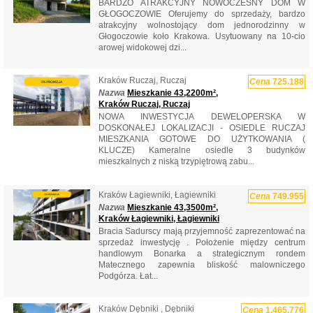
BARDZO ATRAKCYJNY NOWOCZESNY DOM W
GŁOGOCZOWIE Oferujemy do sprzedaży, bardzo
atrakcyjny wolnostojący dom jednorodzinny w
Głogoczowie koło Krakowa. Usytuowany na 10-cio
arowej widokowej dzi...
Kraków Ruczaj, Ruczaj
Cena
725.188
Nazwa
Mieszkanie 43,2200m²,
Kraków Ruczaj, Ruczaj
NOWA INWESTYCJA DEWELOPERSKA W
DOSKONAŁEJ LOKALIZACJI - OSIEDLE RUCZAJ
MIESZKANIA GOTOWE DO UŻYTKOWANIA (
KLUCZE) Kameralne osiedle 3 budynków
mieszkalnych z niską trzypiętrową zabu...
Kraków Łagiewniki, Łagiewniki
Cena
749.955
Nazwa
Mieszkanie 43,3500m²,
Kraków Łagiewniki, Łagiewniki
Bracia Sadurscy mają przyjemność zaprezentować na
sprzedaż inwestycję . Położenie między centrum
handlowym Bonarka a strategicznym rondem
Matecznego zapewnia bliskość malowniczego
Podgórza. Łat...
Kraków Dębniki , Dębniki
Cena
1.465.776