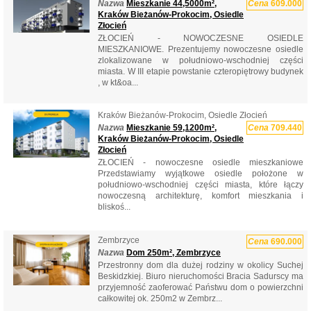
Nazwa
Mieszkanie 44,5000m²,
Cena
609.000
Kraków Bieżanów-Prokocim, Osiedle
Złocień
ZŁOCIEŃ - NOWOCZESNE OSIEDLE
MIESZKANIOWE. Prezentujemy nowoczesne osiedle
zlokalizowane w południowo-wschodniej części
miasta. W III etapie powstanie czteropiętrowy budynek
, w kt&oa...
Kraków Bieżanów-Prokocim, Osiedle Złocień
Nazwa
Mieszkanie 59,1200m²,
Cena
709.440
Kraków Bieżanów-Prokocim, Osiedle
Złocień
ZŁOCIEŃ - nowoczesne osiedle mieszkaniowe
Przedstawiamy wyjątkowe osiedle położone w
południowo-wschodniej części miasta, które łączy
nowoczesną architekturę, komfort mieszkania i
bliskoś...
Zembrzyce
Cena
690.000
Nazwa
Dom 250m², Zembrzyce
Przestronny dom dla dużej rodziny w okolicy Suchej
Beskidzkiej. Biuro nieruchomości Bracia Sadurscy ma
przyjemność zaoferować Państwu dom o powierzchni
całkowitej ok. 250m2 w Zembrz...