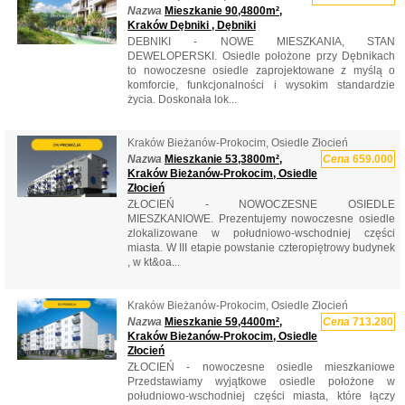
Nazwa
Mieszkanie 90,4800m²,
Kraków Dębniki , Dębniki
DEBNIKI - NOWE MIESZKANIA, STAN
DEWELOPERSKI. Osiedle położone przy Dębnikach
to nowoczesne osiedle zaprojektowane z myślą o
komforcie, funkcjonalności i wysokim standardzie
życia. Doskonała lok...
Kraków Bieżanów-Prokocim, Osiedle Złocień
Nazwa
Mieszkanie 53,3800m²,
Cena
659.000
Kraków Bieżanów-Prokocim, Osiedle
Złocień
ZŁOCIEŃ - NOWOCZESNE OSIEDLE
MIESZKANIOWE. Prezentujemy nowoczesne osiedle
zlokalizowane w południowo-wschodniej części
miasta. W III etapie powstanie czteropiętrowy budynek
, w kt&oa...
Kraków Bieżanów-Prokocim, Osiedle Złocień
Nazwa
Mieszkanie 59,4400m²,
Cena
713.280
Kraków Bieżanów-Prokocim, Osiedle
Złocień
ZŁOCIEŃ - nowoczesne osiedle mieszkaniowe
Przedstawiamy wyjątkowe osiedle położone w
południowo-wschodniej części miasta, które łączy