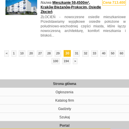
Nazwa
Mieszkanie 59,4500m²,
Cena
713.400
Kraków Bieżanów-Prokocim, Osiedle
Złocień
ZŁOCIEŃ - nowoczesne osiedle mieszkaniowe
Przedstawiamy wyjątkowe osiedle położone w
południowo-wschodniej części miasta, które łączy
nowoczesną architekturę, komfort mieszkania i
bliskoś...
30
<
1
10
20
27
28
29
31
32
33
40
50
60
100
194
>
Strona główna
Ogłoszenia
Katalog firm
Gadżety
Szukaj
Portal