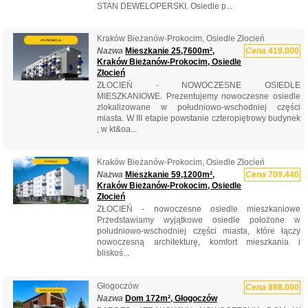
STAN DEWELOPERSKI. Osiedle p...
Kraków Bieżanów-Prokocim, Osiedle Złocień
Nazwa
Mieszkanie 25,7600m²,
Cena
419.000
Kraków Bieżanów-Prokocim, Osiedle
Złocień
ZŁOCIEŃ - NOWOCZESNE OSIEDLE
MIESZKANIOWE. Prezentujemy nowoczesne osiedle
zlokalizowane w południowo-wschodniej części
miasta. W III etapie powstanie czteropiętrowy budynek
, w kt&oa...
Kraków Bieżanów-Prokocim, Osiedle Złocień
Nazwa
Mieszkanie 59,1200m²,
Cena
709.440
Kraków Bieżanów-Prokocim, Osiedle
Złocień
ZŁOCIEŃ - nowoczesne osiedle mieszkaniowe
Przedstawiamy wyjątkowe osiedle położone w
południowo-wschodniej części miasta, które łączy
nowoczesną architekturę, komfort mieszkania i
bliskoś...
Głogoczów
Cena
898.000
Nazwa
Dom 172m², Głogoczów