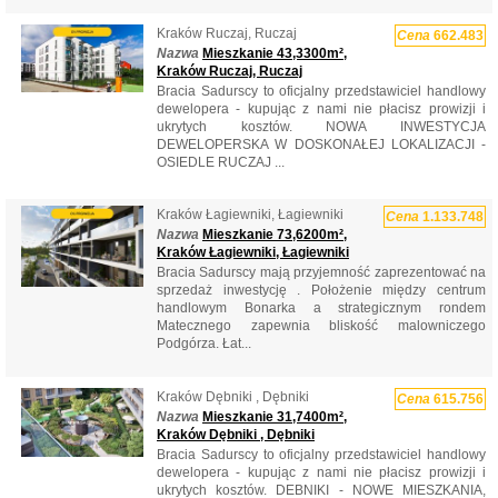
Kraków Ruczaj, Ruczaj
Cena
662.483
Nazwa
Mieszkanie 43,3300m²,
Kraków Ruczaj, Ruczaj
Bracia Sadurscy to oficjalny przedstawiciel handlowy
dewelopera - kupując z nami nie płacisz prowizji i
ukrytych kosztów. NOWA INWESTYCJA
DEWELOPERSKA W DOSKONAŁEJ LOKALIZACJI -
OSIEDLE RUCZAJ ...
Kraków Łagiewniki, Łagiewniki
Cena
1.133.748
Nazwa
Mieszkanie 73,6200m²,
Kraków Łagiewniki, Łagiewniki
Bracia Sadurscy mają przyjemność zaprezentować na
sprzedaż inwestycję . Położenie między centrum
handlowym Bonarka a strategicznym rondem
Matecznego zapewnia bliskość malowniczego
Podgórza. Łat...
Kraków Dębniki , Dębniki
Cena
615.756
Nazwa
Mieszkanie 31,7400m²,
Kraków Dębniki , Dębniki
Bracia Sadurscy to oficjalny przedstawiciel handlowy
dewelopera - kupując z nami nie płacisz prowizji i
ukrytych kosztów. DEBNIKI - NOWE MIESZKANIA,