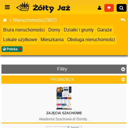
Nieruchomości(7607)
Biura nieruchomości
Domy
Działki i grunty
Garaże
Lokale użytkowe
Mieszkania
Obsługa nieruchomości
Wyszukiwanie zaawansowane
Polska
Filtry
PROMOBOX
Cena
ZAJĘCIA SZACHOWE
Akademia Szachowa dr Doroty...
Filtruj