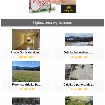
Ogłoszenia wyróżnione
Uście Gorlickie, dom...
Działka budowlana z ...
350.000 PLN
150.000 PLN
Florynka, działka bu...
Działka z panoramicz...
69.000 PLN
119.000 PLN