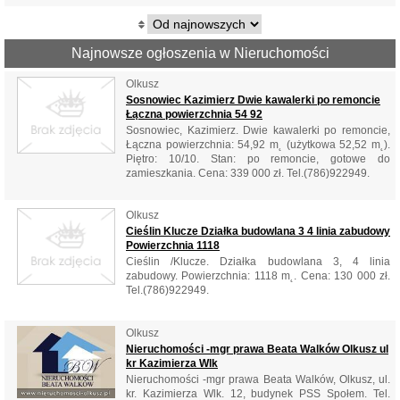
Najnowsze ogłoszenia w Nieruchomości
Olkusz
Sosnowiec Kazimierz Dwie kawalerki po remoncie
Łączna powierzchnia 54 92
Sosnowiec, Kazimierz. Dwie kawalerki po remoncie,
Łączna powierzchnia: 54,92 m˛ (użytkowa 52,52 m˛).
Piętro: 10/10. Stan: po remoncie, gotowe do
zamieszkania. Cena: 339 000 zł. Tel.(786)922949.
Olkusz
Cieślin Klucze Działka budowlana 3 4 linia zabudowy
Powierzchnia 1118
Cieślin /Klucze. Działka budowlana 3, 4 linia
zabudowy. Powierzchnia: 1118 m˛. Cena: 130 000 zł.
Tel.(786)922949.
Olkusz
Nieruchomości -mgr prawa Beata Walków Olkusz ul
kr Kazimierza Wlk
Nieruchomości -mgr prawa Beata Walków, Olkusz, ul.
kr. Kazimierza Wlk. 12, budynek PSS Społem. Tel.