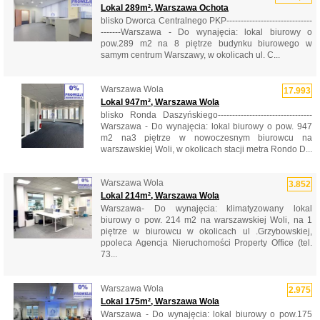
Lokal 289m², Warszawa Ochota
blisko Dworca Centralnego PKP------------------------------
-------Warszawa - Do wynajęcia: lokal biurowy o
pow.289 m2 na 8 piętrze budynku biurowego w
samym centrum Warszawy, w okolicach ul. C...
Warszawa Wola
17.993
Lokal 947m², Warszawa Wola
blisko Ronda Daszyńskiego---------------------------------
Warszawa - Do wynajęcia: lokal biurowy o pow. 947
m2 na3 piętrze w nowoczesnym biurowcu na
warszawskiej Woli, w okolicach stacji metra Rondo D...
Warszawa Wola
3.852
Lokal 214m², Warszawa Wola
Warszawa- Do wynajęcia: klimatyzowany lokal
biurowy o pow. 214 m2 na warszawskiej Woli, na 1
piętrze w biurowcu w okolicach ul .Grzybowskiej,
ppoleca Agencja Nieruchomości Property Office (tel.
73...
Warszawa Wola
2.975
Lokal 175m², Warszawa Wola
Warszawa - Do wynajęcia: lokal biurowy o pow.175