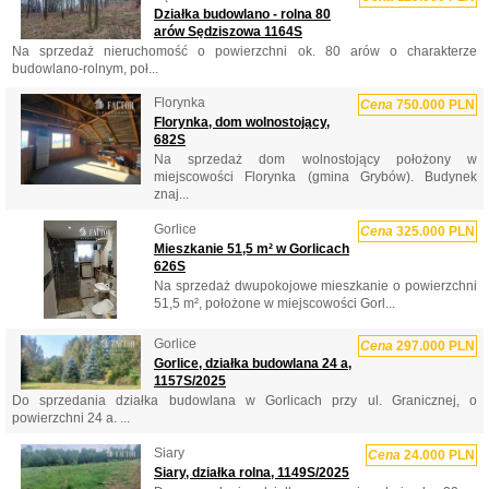
Działka budowlano - rolna 80
arów Sędziszowa 1164S
Na sprzedaż nieruchomość o powierzchni ok. 80 arów o charakterze
budowlano-rolnym, poł...
Florynka
Cena
750.000 PLN
Florynka, dom wolnostojący,
682S
Na sprzedaż dom wolnostojący położony w
miejscowości Florynka (gmina Grybów). Budynek
znaj...
Gorlice
Cena
325.000 PLN
Mieszkanie 51,5 m² w Gorlicach
626S
Na sprzedaż dwupokojowe mieszkanie o powierzchni
51,5 m², położone w miejscowości Gorl...
Gorlice
Cena
297.000 PLN
Gorlice, działka budowlana 24 a,
1157S/2025
Do sprzedania działka budowlana w Gorlicach przy ul. Granicznej, o
powierzchni 24 a. ...
Siary
Cena
24.000 PLN
Siary, działka rolna, 1149S/2025