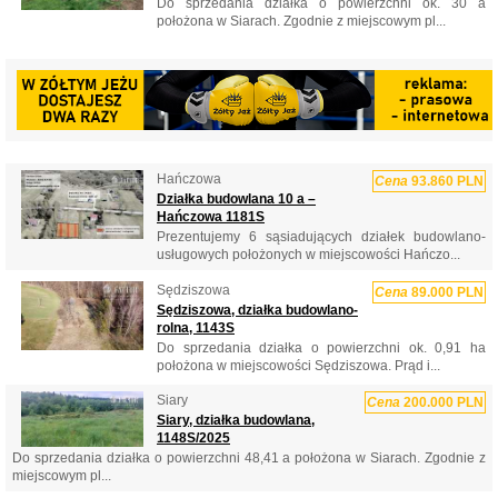
Do sprzedania działka o powierzchni ok. 30 a
położona w Siarach. Zgodnie z miejscowym pl...
Hańczowa
Cena
93.860 PLN
Działka budowlana 10 a –
Hańczowa 1181S
Prezentujemy 6 sąsiadujących działek budowlano-
usługowych położonych w miejscowości Hańczo...
Sędziszowa
Cena
89.000 PLN
Sędziszowa, działka budowlano-
rolna, 1143S
Do sprzedania działka o powierzchni ok. 0,91 ha
położona w miejscowości Sędziszowa. Prąd i...
Siary
Cena
200.000 PLN
Siary, działka budowlana,
1148S/2025
Do sprzedania działka o powierzchni 48,41 a położona w Siarach. Zgodnie z
miejscowym pl...