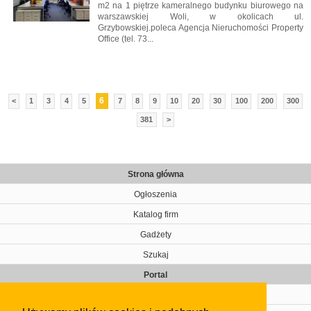
m2 na 1 piętrze kameralnego budynku biurowego na
warszawskiej Woli, w okolicach ul.
Grzybowskiej.poleca Agencja Nieruchomości Property
Office (tel. 73...
6
<
1
3
4
5
7
8
9
10
20
30
100
200
300
381
>
Strona główna
Ogłoszenia
Katalog firm
Gadżety
Szukaj
Portal
Cennik