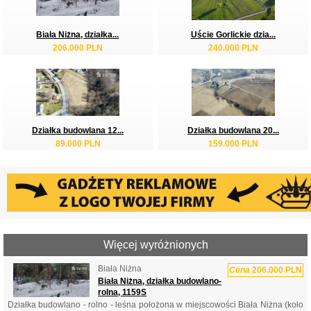
Biała Niżna, działka...
Uście Gorlickie dzia...
206.000 PLN
240.000 PLN
Działka budowlana 12...
Działka budowlana 20...
89.000 PLN
159.000 PLN
Więcej wyróżnionych
Biała Niżna
Cena
206.000 PLN
Biała Niżna, działka budowlano-
rolna, 1159S
Działka budowlano - rolno - leśna położona w miejscowości Biała Niżna (koło