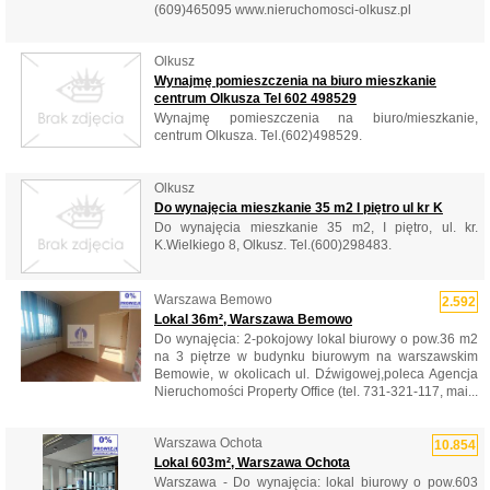
(609)465095 www.nieruchomosci-olkusz.pl
Olkusz
Wynajmę pomieszczenia na biuro mieszkanie
centrum Olkusza Tel 602 498529
Wynajmę pomieszczenia na biuro/mieszkanie,
centrum Olkusza. Tel.(602)498529.
Olkusz
Do wynajęcia mieszkanie 35 m2 I piętro ul kr K
Do wynajęcia mieszkanie 35 m2, I piętro, ul. kr.
K.Wielkiego 8, Olkusz. Tel.(600)298483.
Warszawa Bemowo
2.592
Lokal 36m², Warszawa Bemowo
Do wynajęcia: 2-pokojowy lokal biurowy o pow.36 m2
na 3 piętrze w budynku biurowym na warszawskim
Bemowie, w okolicach ul. Dźwigowej,poleca Agencja
Nieruchomości Property Office (tel. 731-321-117, mai...
Warszawa Ochota
10.854
Lokal 603m², Warszawa Ochota
Warszawa - Do wynajęcia: lokal biurowy o pow.603