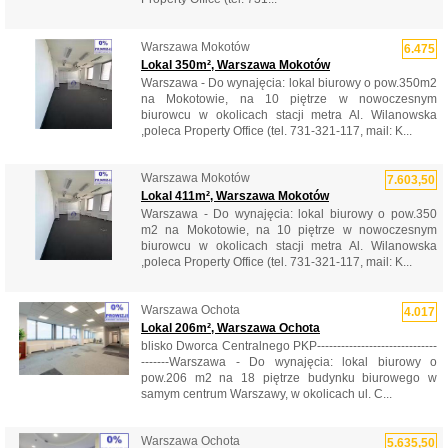
Warszawa Mokotów
6.475
Lokal 350m², Warszawa Mokotów
Warszawa - Do wynajęcia: lokal biurowy o pow.350m2
na Mokotowie, na 10 piętrze w nowoczesnym
biurowcu w okolicach stacji metra Al. Wilanowska
,poleca Property Office (tel. 731-321-117, mail: K...
Warszawa Mokotów
7.603,50
Lokal 411m², Warszawa Mokotów
Warszawa - Do wynajęcia: lokal biurowy o pow.350
m2 na Mokotowie, na 10 piętrze w nowoczesnym
biurowcu w okolicach stacji metra Al. Wilanowska
,poleca Property Office (tel. 731-321-117, mail: K...
Warszawa Ochota
4.017
Lokal 206m², Warszawa Ochota
blisko Dworca Centralnego PKP------------------------------
-------Warszawa - Do wynajęcia: lokal biurowy o
pow.206 m2 na 18 piętrze budynku biurowego w
samym centrum Warszawy, w okolicach ul. C...
Warszawa Ochota
5.635,50