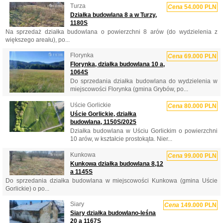
Turza
Cena
54.000 PLN
Działka budowlana 8 a w Turzy,
1180S
Na sprzedaż działka budowlana o powierzchni 8 arów (do wydzielenia z
większego areału), po...
Florynka
Cena
69.000 PLN
Florynka, działka budowlana 10 a,
1064S
Do sprzedania działka budowlana do wydzielenia w
miejscowości Florynka (gmina Grybów, po...
Uście Gorlickie
Cena
80.000 PLN
Uście Gorlickie, działka
budowlana, 1150S/2025
Działka budowlana w Uściu Gorlickim o powierzchni
10 arów, w kształcie prostokąta. Nier...
Kunkowa
Cena
99.000 PLN
Kunkowa działka budowlana 8,12
a 1145S
Do sprzedania działka budowlana w miejscowości Kunkowa (gmina Uście
Gorlickie) o po...
Siary
Cena
149.000 PLN
Siary działka budowlano-leśna
20 a 1167S