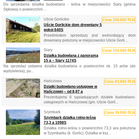
Do sprzedania działka budowlano - leśna w miejscowości Siary (gmina
Sękowa) o powierzchni ...
Uście Gorlickie
Cena
350.000 PLN
Uście Gorlickie dom drewniany 5
pokoi 640S
Przedmiotem sprzedaży jest wolnostojący dom
drewniany położony w miejscowości Uście Gorli...
Siary
Cena
150.000 PLN
Działka budowlana z panoramą
15 a – Siary 1174S
Na sprzedaż ustawna działka budowlana o powierzchni ok. 15 arów (do
wydzielenia), po...
Hańczowa
Cena
93.860 PLN
Działki budowlano-usługowe w
Hańczowej – od 8,97 a
Prezentujemy 6 sąsiadujących działek budowlano-
usługowych w Hańczowej (gm. Uście Gorli...
Szymbark
Cena
39.900 PLN
Szymbark działka rolno-leśna
73,3 a 1098S
Działka rolno-leśna o powierzchni 73,3 ara położona
w Szymbarku (k. Gorlic). Działka w ksz...