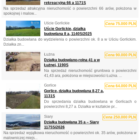
rekreacyjna 66 a 1171S
Na sprzedaż atrakcyjna nieruchomość o powierzchni 66 arów, położona w
spokojnej i malow...
Uście Gorlickie
Cena
75.000 PLN
Uście Gorlickie, działka
budowlana 8 a, 1140S/2025
Działka budowlana do wydzielenia o powierzchni ok. 8 a w Uściu Gorlickim.
Działka zn...
Łużna
Cena
90.000 PLN
Działka budowlano-rolna 41 a w
Łużnej, 1190S
Na sprzedaż nieruchomość gruntowa o powierzchni
41,43 ara, położona w miejscowości Łużna. ...
Gorlice
Cena
64.000 PLN
Gorlice, działka budowlana 8,27 a,
1131S
Do sprzedania działka budowlana w Gorlicach o
powierzchni 8,27 a. Działka w kształcie pr...
Siary
Cena
250.000 PLN
Działka budowlana 35 a – Siary
1175S/2026
Na sprzedaż wyjątkowa nieruchomość o powierzchni ok. 35 arów, położona w
malowniczej miejs...