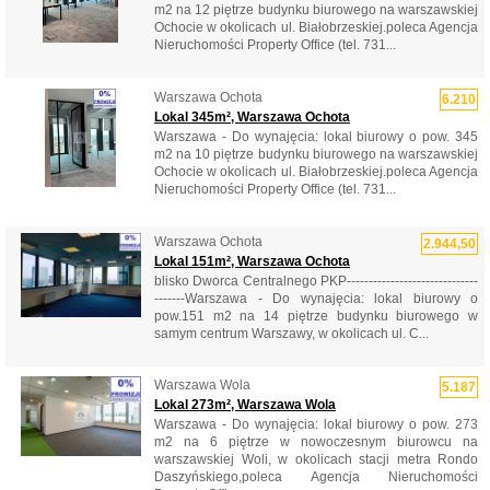
m2 na 12 piętrze budynku biurowego na warszawskiej
Ochocie w okolicach ul. Białobrzeskiej.poleca Agencja
Nieruchomości Property Office (tel. 731...
Warszawa Ochota
6.210
Lokal 345m², Warszawa Ochota
Warszawa - Do wynajęcia: lokal biurowy o pow. 345
m2 na 10 piętrze budynku biurowego na warszawskiej
Ochocie w okolicach ul. Białobrzeskiej.poleca Agencja
Nieruchomości Property Office (tel. 731...
Warszawa Ochota
2.944,50
Lokal 151m², Warszawa Ochota
blisko Dworca Centralnego PKP------------------------------
-------Warszawa - Do wynajęcia: lokal biurowy o
pow.151 m2 na 14 piętrze budynku biurowego w
samym centrum Warszawy, w okolicach ul. C...
Warszawa Wola
5.187
Lokal 273m², Warszawa Wola
Warszawa - Do wynajęcia: lokal biurowy o pow. 273
m2 na 6 piętrze w nowoczesnym biurowcu na
warszawskiej Woli, w okolicach stacji metra Rondo
Daszyńskiego,poleca Agencja Nieruchomości