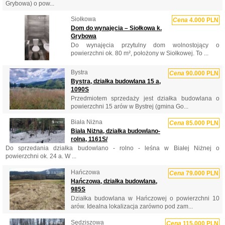
Grybowa) o pow...
Siołkowa
Cena
4.000 PLN
Dom do wynajęcia – Siołkowa k.
Grybowa
Do wynajęcia przytulny dom wolnostojący o
powierzchni ok. 80 m², położony w Siołkowej. To ...
Bystra
Cena
90.000 PLN
Bystra, działka budowlana 15 a,
1090S
Przedmiotem sprzedaży jest działka budowlana o
powierzchni 15 arów w Bystrej (gmina Go...
Biała Niżna
Cena
85.000 PLN
Biała Niżna, działka budowlano-
rolna, 1161S/
Do sprzedania działka budowlano - rolno - leśna w Białej Niżnej o
powierzchni ok. 24 a. W ...
Hańczowa
Cena
79.000 PLN
Hańczowa, działka budowlana,
985S
Działka budowlana w Hańczowej o powierzchni 10
arów. Idealna lokalizacja zarówno pod zam...
Sędziszowa
Cena
115.000 PLN