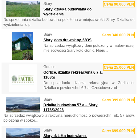
Siary
Cena
90.000 PLN
Siary, działka budowlana do
wydzielenia
Do sprzedania działka budowlana położona w miejscowości Siary. Działka do
wydzielenia, o p...
Siary
Cena
340.000 PLN
Siary, dom drewniany, 683S
Na sprzedaż wyjątkowy dom położony w malowniczej
miejscowości Siary koło Gorlic. Nieru...
Gorlice
Cena
25.000 PLN
Gorlice, działka rekreacyjna 6,7 a,
1108S/
Do sprzedania działka rekreacyjna w Gorlicach.
Działka o powierzchni 6,7 a. Częściowo zad...
Siary
Cena
399.000 PLN
Działka budowlana 57 a – Siary
1176S/2026
Na sprzedaż wyjątkowo atrakcyjna nieruchomość o powierzchni ok. 57 arów,
położona w spokoj...
Siary
Cena
699.000 PLN
Siary działka budowlano-