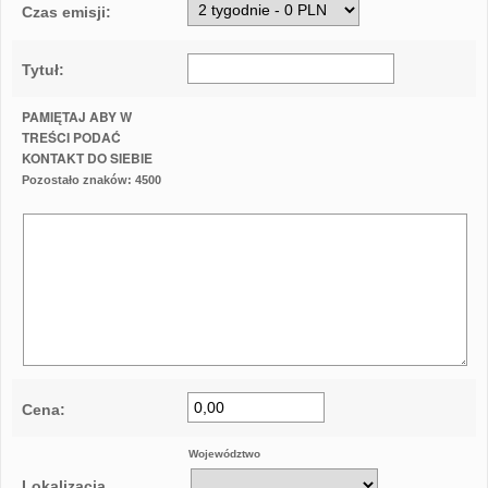
Czas emisji:
Różne
Oddam za darmo
Tytuł:
Pomoc Ukrainie
PAMIĘTAJ ABY W
TREŚCI PODAĆ
KONTAKT DO SIEBIE
Pozostało znaków:
4500
Cena:
Województwo
Lokalizacja