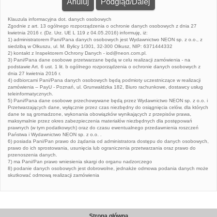
Anuluj
Klauzula informacyjna dot. danych osobowych
Zgodnie z art. 13 ogólnego rozporządzenia o ochronie danych osobowych z dnia 27
kwietnia 2016 r. (Dz. Urz. UE L 119 z 04.05.2016) informuję, iż:
1) administratorem Pani/Pana danych osobowych jest Wydawnictwo NEON sp. z o.o., z
siedzibą w Olkuszu, ul. M. Bylicy 1/301, 32-300 Olkusz, NIP: 6371444332
2) kontakt z Inspektorem Ochrony Danych - iod@neon.com.pl.
3) Pani/Pana dane osobowe przetwarzane będą w celu realizacji zamówienia - na
podstawie Art. 6 ust. 1 lit. b ogólnego rozporządzenia o ochronie danych osobowych z
dnia 27 kwietnia 2016 r.
4) odbiorcami Pani/Pana danych osobowych będą podmioty uczestniczące w realizacji
zamówienia – PayU - Poznań, ul. Grunwaldzka 182, Biuro rachunkowe, dostawcy usług
teleinformatycznych.
5) Pani/Pana dane osobowe przechowywane będą przez Wydawnictwo NEON sp. z o.o. i
Przetwarzających dane, wyłącznie przez czas niezbędny do osiągnięcia celów, dla których
dane te są gromadzone, wykonania obowiązków wynikających z przepisów prawa,
maksymalnie przez okres zabezpieczenia materiałów niezbędnych dla postępowań
prawnych (w tym podatkowych) oraz do czasu ewentualnego przedawnienia roszczeń
Państwa i Wydawnictwo NEON sp. z o.o. .
6) posiada Pani/Pan prawo do żądania od administratora dostępu do danych osobowych,
prawo do ich sprostowania, usunięcia lub ograniczenia przetwarzania oraz prawo do
przenoszenia danych.
7) ma Pani/Pan prawo wniesienia skargi do organu nadzorczego
8) podanie danych osobowych jest dobrowolne, jednakże odmowa podania danych może
skutkować odmową realizacji zamówienia
Strona główna