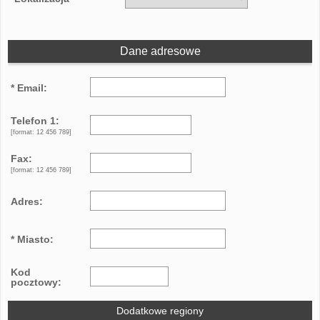
Dane adresowe
* Email:
Telefon 1:
[format: 12 456 789]
Fax:
[format: 12 456 789]
Adres:
* Miasto:
Kod
pocztowy:
Dodatkowe regiony