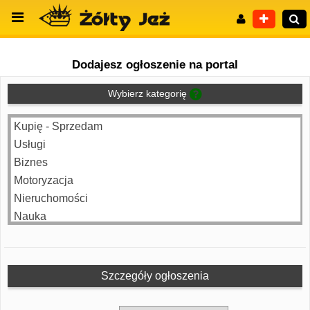
Dodajesz ogłoszenie na portal
Wybierz kategorię
Wyszukiwanie zaawansowane
Kupię - Sprzedam
Usługi
Biznes
Motoryzacja
Nieruchomości
Nauka
Praca
Zdrowie
Turystyka
Szczegóły ogłoszenia
Zgubiono - Znaleziono
Towarzyskie