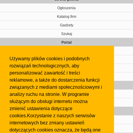
Ogłoszenia
Katalog firm
Gadżety
Szukaj
Portal
Cennik
Używamy plików cookies i podobnych
Kontakt
rozwiązań technologicznych, aby
Regulamin
personalizować zawartość i treści
Pomoc
reklamowe, a także do dostarczenia funkcji
Gazeta
związanych z mediami społecznościowymi i
analizy ruchu na stronie. W programie
Olkusz
służącym do obsługi internetu można
Kontakt
zmienić ustawienia dotyczące
Strefa dla biznesu
cookies.Korzystanie z naszych serwisów
Biura nieruchomości
internetowych bez zmiany ustawień
Dealerzy i autokomisy
dotyczących cookies oznacza, że będą one