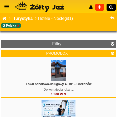
Turystyka
Hotele - Noclegi(1)
Polska
Wyszukiwanie zaawansowane
Filtry
PROMOBOX
Lokal handlowo-usługowy 40 m² – Chrzanów
Do wynajęcia lokal ...
1.300 PLN