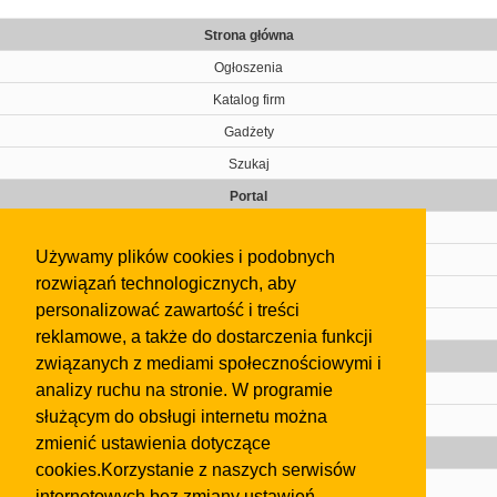
Strona główna
Ogłoszenia
Katalog firm
Gadżety
Szukaj
Portal
Cennik
Używamy plików cookies i podobnych
Kontakt
rozwiązań technologicznych, aby
Regulamin
personalizować zawartość i treści
Pomoc
reklamowe, a także do dostarczenia funkcji
Gazeta
związanych z mediami społecznościowymi i
analizy ruchu na stronie. W programie
Olkusz
służącym do obsługi internetu można
Kontakt
zmienić ustawienia dotyczące
Strefa dla biznesu
cookies.Korzystanie z naszych serwisów
Biura nieruchomości
internetowych bez zmiany ustawień