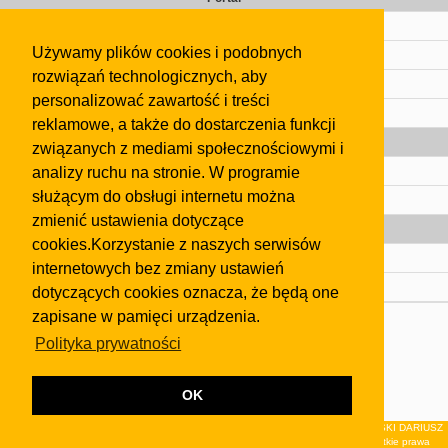
Cennik
Używamy plików cookies i podobnych
Kontakt
rozwiązań technologicznych, aby
Regulamin
personalizować zawartość i treści
Pomoc
reklamowe, a także do dostarczenia funkcji
Gazeta
związanych z mediami społecznościowymi i
analizy ruchu na stronie. W programie
Olkusz
służącym do obsługi internetu można
Kontakt
zmienić ustawienia dotyczące
Strefa dla biznesu
cookies.Korzystanie z naszych serwisów
Biura nieruchomości
internetowych bez zmiany ustawień
Dealerzy i autokomisy
dotyczących cookies oznacza, że będą one
zapisane w pamięci urządzenia.
Skontaktuj się z nami
Polityka prywatności
Korzystanie z tej strony oznacza akceptację postanowień
regulaminu
i
Polityki Prywatności
.
Klauzula FB
OK
© 2026Wydawnictwo NEON sp. z o.o. (dawniej: FIRMA NEON MAREK KLUCZEWSKI DARIUSZ
KRAWCZYK s.c.) z siedzibą w Olkuszu, ul.Żuradzka 15, 32-300 Olkusz . Wszystkie prawa