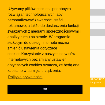
Pomoc
Używamy plików cookies i podobnych
Gazeta
rozwiązań technologicznych, aby
Olkusz
personalizować zawartość i treści
reklamowe, a także do dostarczenia funkcji
Kontakt
związanych z mediami społecznościowymi i
Strefa dla biznesu
analizy ruchu na stronie. W programie
Biura nieruchomości
służącym do obsługi internetu można
Dealerzy i autokomisy
zmienić ustawienia dotyczące
cookies.Korzystanie z naszych serwisów
Skontaktuj się z nami
internetowych bez zmiany ustawień
Korzystanie z tej strony oznacza akceptację postanowień
dotyczących cookies oznacza, że będą one
regulaminu
i
Polityki Prywatności
.
zapisane w pamięci urządzenia.
Klauzula FB
Polityka prywatności
© 2026Wydawnictwo NEON sp. z o.o. (dawniej: FIRMA NEON MAREK KLUCZEWSKI DARIUSZ
KRAWCZYK s.c.) z siedzibą w Olkuszu, ul.Żuradzka 15, 32-300 Olkusz . Wszystkie prawa
zastrzeżone.
OK