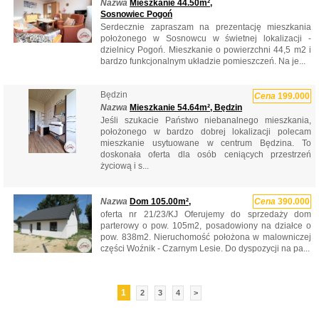
Nazwa
Mieszkanie 44.50m²,
Sosnowiec Pogoń
Serdecznie zapraszam na prezentację mieszkania
położonego w Sosnowcu w świetnej lokalizacji -
dzielnicy Pogoń. Mieszkanie o powierzchni 44,5 m2 i
bardzo funkcjonalnym układzie pomieszczeń. Na je...
Będzin
Cena
199.000
Nazwa
Mieszkanie 54.64m², Będzin
Jeśli szukacie Państwo niebanalnego mieszkania,
położonego w bardzo dobrej lokalizacji polecam
mieszkanie usytuowane w centrum Będzina. To
doskonała oferta dla osób ceniących przestrzeń
życiową i s...
Nazwa
Dom 105.00m²,
Cena
390.000
oferta nr 21/23/KJ Oferujemy do sprzedaży dom
parterowy o pow. 105m2, posadowiony na działce o
pow. 838m2. Nieruchomość położona w malowniczej
części Woźnik - Czarnym Lesie. Do dyspozycji na pa...
1
2
3
4
>