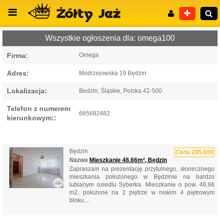
Wszystkie ogłoszenia dla: omega100
Firma:
Omega
Adres:
Modrzejowska 19 Będzin
Wyszukiwanie zaawansowane
Lokalizacja:
Bedzin, Śląskie, Polska 42-500
Telefon z numerem
665682482
kierunkowym::
Będzin
Cena
285.000
Nazwa
Mieszkanie 46.66m², Będzin
Zapraszam na prezentację przytulnego, słonecznego
mieszkania położonego w Będzinie na bardzo
lubianym osiedlu Syberka. Mieszkanie o pow. 46,66
m2, położone na 2 piętrze w niskim 4 piętrowym
bloku....