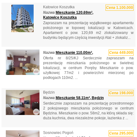
Katowice Koszutka
Cena
1.100.000
Nazwa
Mieszkanie 120.69m²,
Katowice Koszutka
Zapraszam na prezentację wyjątkowego apartamentu
położonego w topowej lokalizacji w Katowicach.
Apartament o pow. 120,69 m2 zlokalizowany w
budynku będącym częścią inwestycji Atal + zlokaliz...
Nazwa
Mieszkanie 110.00m²,
Cena
449.000
Oferta nr 8/25/KJ Serdecznie zapraszam na
prezentację mieszkania położonego w świetnej
lokalizacji, w centrum Poręby. Mieszkanie o pow.
użytkowej 77m2 i powierzchni mierzonej po
podłogach 110m2. ...
Będzin
Cena
198.000
Nazwa
Mieszkanie 58.11m², Będzin
Serdecznie zapraszam na prezentację przestronnego
2 pokojowego mieszkania położonego w centrum
Będzina. Mieszkanie o pow. 58m2, na którą składa się:
duża kuchnia, dwa niezależne pokoje, łazienka z ...
Sosnowiec Pogoń
Cena
295.000