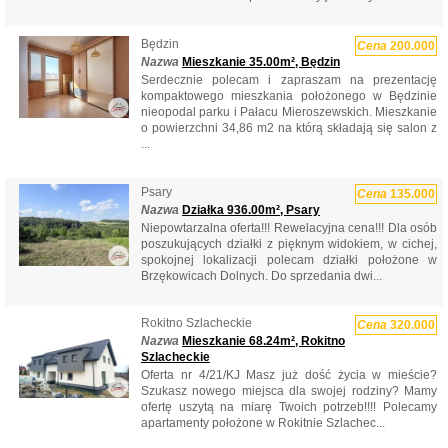
Będzin
Cena
200.000
Nazwa
Mieszkanie 35.00m², Będzin
Serdecznie polecam i zapraszam na prezentację
kompaktowego mieszkania położonego w Będzinie
nieopodal parku i Pałacu Mieroszewskich. Mieszkanie
o powierzchni 34,86 m2 na którą składają się salon z
...
Psary
Cena
135.000
Nazwa
Działka 936.00m², Psary
Niepowtarzalna oferta!!! Rewelacyjna cena!!! Dla osób
poszukujących działki z pięknym widokiem, w cichej,
spokojnej lokalizacji polecam działki położone w
Brzękowicach Dolnych. Do sprzedania dwi...
Rokitno Szlacheckie
Cena
320.000
Nazwa
Mieszkanie 68.24m², Rokitno
Szlacheckie
Oferta nr 4/21/KJ Masz już dość życia w mieście?
Szukasz nowego miejsca dla swojej rodziny? Mamy
ofertę uszytą na miarę Twoich potrzeb!!!! Polecamy
apartamenty położone w Rokitnie Szlachec...