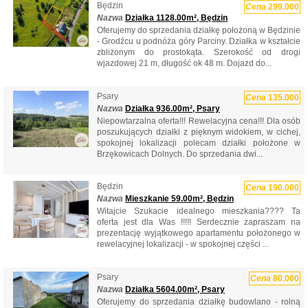
Będzin
Cena
299.000
Nazwa
Działka 1128.00m², Będzin
Oferujemy do sprzedania działkę położoną w Będzinie
- Grodźcu u podnóża góry Parciny. Działka w kształcie
zbliżonym do prostokąta. Szerokość od drogi
wjazdowej 21 m, długość ok 48 m. Dojazd do...
Psary
Cena
135.000
Nazwa
Działka 936.00m², Psary
Niepowtarzalna oferta!!! Rewelacyjna cena!!! Dla osób
poszukujących działki z pięknym widokiem, w cichej,
spokojnej lokalizacji polecam działki położone w
Brzękowicach Dolnych. Do sprzedania dwi...
Będzin
Cena
190.000
Nazwa
Mieszkanie 59.00m², Będzin
Witajcie Szukacie idealnego mieszkania???? Ta
oferta jest dla Was !!!!! Serdecznie zapraszam na
prezentację wyjątkowego apartamentu położonego w
rewelacyjnej lokalizacji - w spokojnej części ...
Psary
Cena
80.000
Nazwa
Działka 5604.00m², Psary
Oferujemy do sprzedania działkę budowlano - rolną