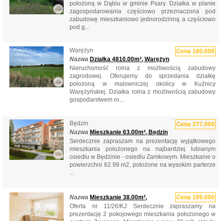
położoną w Dąbiu w gminie Psary. Działka w planie
zagospodarowania częściowo przeznaczona pod
zabudowę mieszkaniowo jednorodzinną a częściowo
pod g...
Warężyn
Cena
180.000
Nazwa
Działka 4810.00m², Warężyn
Nieruchomość rolna z możliwością zabudowy
zagrodowej. Oferujemy do sprzedania działkę
położoną w malowniczej okolicy w Kuźnicy
Warężyńskiej. Działka rolna z możliwością zabudowy
gospodarstwem ro...
Będzin
Cena
377.000
Nazwa
Mieszkanie 63.00m², Będzin
Serdecznie zapraszam na prezentację wyjątkowego
mieszkania położonego na najbardziej lubianym
osiedlu w Będzinie - osiedlu Zamkowym. Mieszkanie o
powierzchni 62.99 m2, położone na wysokim parterze
...
Nazwa
Mieszkanie 38.00m²,
Cena
199.000
Oferta nr 11/26/KJ Serdecznie zapraszamy na
prezentację 2 pokojowego mieszkania położonego w