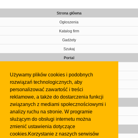
Strona główna
Ogłoszenia
Katalog firm
Gadżety
Szukaj
Portal
Cennik
Używamy plików cookies i podobnych
Kontakt
rozwiązań technologicznych, aby
Regulamin
personalizować zawartość i treści
Pomoc
reklamowe, a także do dostarczenia funkcji
Gazeta
związanych z mediami społecznościowymi i
analizy ruchu na stronie. W programie
Olkusz
służącym do obsługi internetu można
Kontakt
zmienić ustawienia dotyczące
Strefa dla biznesu
cookies.Korzystanie z naszych serwisów