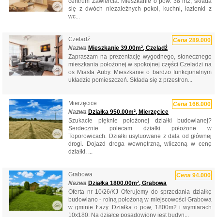
centrum Zawiercia. Mieszkanie o pow. 38 m2, składa
się z dwóch niezależnych pokoi, kuchni, łazienki z
wc...
Czeladź
Cena
289.000
Nazwa
Mieszkanie 39.00m², Czeladź
Zapraszam na prezentację wygodnego, słonecznego
mieszkania położonej w spokojnej części Czeladzi na
os Miasta Auby. Mieszkanie o bardzo funkcjonalnym
układzie pomieszczeń. Składa się z przestron...
Mierzęcice
Cena
166.000
Nazwa
Działka 950.00m², Mierzęcice
Szukacie pięknie położonej działki budowlanej?
Serdecznie polecam działki położone w
Toporowicach. Działki usytuowane z dala od głównej
drogi. Dojazd droga wewnętrzną, wliczoną w cenę
działki. ...
Grabowa
Cena
94.000
Nazwa
Działka 1800.00m², Grabowa
Oferta nr 10/26/KJ Oferujemy do sprzedania działkę
budowlano - rolną położoną w miejscowości Grabowa
w gminie Łazy. Działka o pow, 1800m2 i wymiarach
10x180. Na działce posadowiony jest budyn...