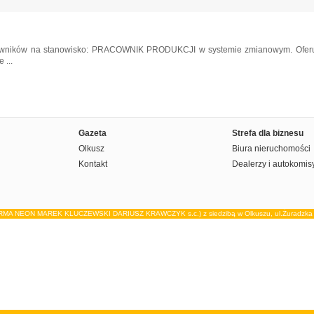
owników na stanowisko: PRACOWNIK PRODUKCJI w systemie zmianowym. Oferuje
 ...
Gazeta
Strefa dla biznesu
Olkusz
Biura nieruchomości
Kontakt
Dealerzy i autokomis
IRMA NEON MAREK KLUCZEWSKI DARIUSZ KRAWCZYK s.c.) z siedzibą w Olkuszu, ul.Żuradzka 15