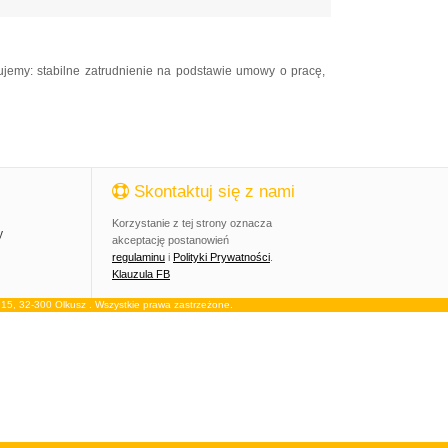
my: stabilne zatrudnienie na podstawie umowy o pracę,
Skontaktuj się z nami
Korzystanie z tej strony oznacza
y
akceptację postanowień
regulaminu
i
Polityki Prywatności
.
Klauzula FB
, 32-300 Olkusz . Wszystkie prawa zastrzeżone.