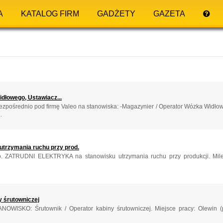
A
KATALOG FIRM
GADŻETY
GAZETA
dłowego, Ustawiacz...
ośrednio pod firmę Valeo na stanowiska: -Magazynier / Operator Wózka Widłowe
.
trzymania ruchu przy prod.
o. ZATRUDNI ELEKTRYKA na stanowisku utrzymania ruchu przy produkcji. Mile
y śrutowniczej
KO: Śrutownik / Operator kabiny śrutowniczej. Miejsce pracy: Olewin (po