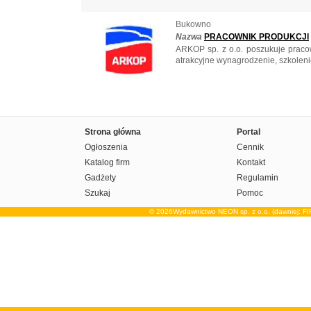
Bukowno
Nazwa
PRACOWNIK PRODUKCJI
ARKOP sp. z o.o. poszukuje prac
atrakcyjne wynagrodzenie, szkolenie
Strona główna
Portal
Ogłoszenia
Cennik
Katalog firm
Kontakt
Gadżety
Regulamin
Szukaj
Pomoc
© 2026Wydawnictwo NEON sp. z o.o. (dawniej: F