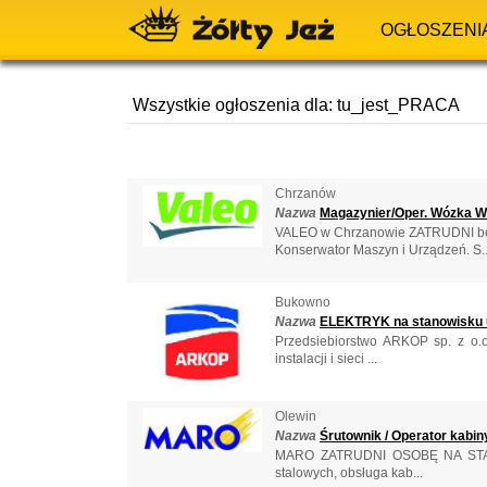
OGŁOSZENI
Wszystkie ogłoszenia dla: tu_jest_PRACA
Chrzanów
Nazwa
Magazynier/Oper. Wózka Wi
VALEO w Chrzanowie ZATRUDNI bezp
Konserwator Maszyn i Urządzeń. S..
Bukowno
Nazwa
ELEKTRYK na stanowisku u
Przedsiebiorstwo ARKOP sp. z o.
instalacji i sieci ...
Olewin
Nazwa
Śrutownik / Operator kabin
MARO ZATRUDNI OSOBĘ NA STANOWIS
stalowych, obsługa kab...