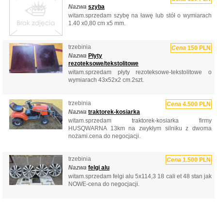
Nazwa
szyba
witam.sprzedam szybę na ławę lub stół o wymiarach
1.40 x0,80 cm x5 mm.
trzebinia
Cena
150 PLN
Nazwa
Płyty
rezoteksowe/tekstolitowe
witam.sprzedam płyty rezoteksowe-tekstolitowe o
wymiarach 43x52x2 cm.2szt.
trzebinia
Cena
4.500 PLN
Nazwa
traktorek-kosiarka
witam.sprzedam traktorek-kosiarka firmy
HUSQWARNA 13km na zwykłym silniku z dwoma
nożami.cena do negocjacji.
trzebinia
Cena
1.500 PLN
Nazwa
felgi alu
witam.sprzedam felgi alu 5x114,3 18 cali et 48 stan jak
NOWE-cena do negocjacji.