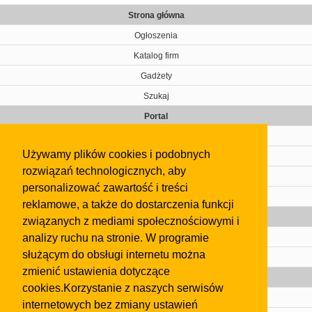
Strona główna
Ogłoszenia
Katalog firm
Gadżety
Szukaj
Portal
Cennik
Używamy plików cookies i podobnych
Kontakt
rozwiązań technologicznych, aby
Regulamin
personalizować zawartość i treści
Pomoc
reklamowe, a także do dostarczenia funkcji
Gazeta
związanych z mediami społecznościowymi i
analizy ruchu na stronie. W programie
Olkusz
służącym do obsługi internetu można
Kontakt
zmienić ustawienia dotyczące
Strefa dla biznesu
cookies.Korzystanie z naszych serwisów
Biura nieruchomości
internetowych bez zmiany ustawień