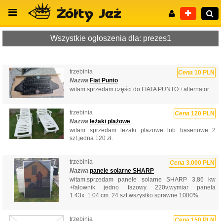
Wszystkie ogłoszenia dla: prezes1
trzebinia
Cena
10 PLN
Wyszukiwanie zaawansowane
Nazwa
Fiat Punto
witam.sprzedam części do FIATA PUNTO.+alternator .
trzebinia
Cena
120 PLN
Nazwa
leżaki plażowe
witam sprzedam leżaki plażowe lub basenowe 2
szt.jedna 120 zł.
trzebinia
Cena
3.000 PLN
Nazwa
panele solarne SHARP
witam.sprzedam panele solarne SHARP 3,86 kw
+falownik jedno fazowy 220v.wymiar panela
1.43x..1.04 cm. 24 szt.wszystko sprawne 1000%
trzebinia
Cena
150 PLN