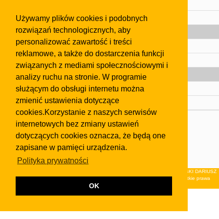
Regulamin
Używamy plików cookies i podobnych
Pomoc
rozwiązań technologicznych, aby
Gazeta
personalizować zawartość i treści
Olkusz
reklamowe, a także do dostarczenia funkcji
Kontakt
związanych z mediami społecznościowymi i
Strefa dla biznesu
analizy ruchu na stronie. W programie
służącym do obsługi internetu można
Biura nieruchomości
zmienić ustawienia dotyczące
Dealerzy i autokomisy
cookies.Korzystanie z naszych serwisów
Skontaktuj się z nami
internetowych bez zmiany ustawień
dotyczących cookies oznacza, że będą one
Korzystanie z tej strony oznacza akceptację postanowień
regulaminu
i
Polityki Prywatności
.
zapisane w pamięci urządzenia.
Klauzula FB
Polityka prywatności
© 2026Wydawnictwo NEON sp. z o.o. (dawniej: FIRMA NEON MAREK KLUCZEWSKI DARIUSZ
KRAWCZYK s.c.) z siedzibą w Olkuszu, ul.Żuradzka 15, 32-300 Olkusz . Wszystkie prawa
OK
zastrzeżone.