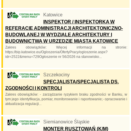
Katowice
INSPEKTOR / INSPEKTORKA W
REFERACIE ADMINISTRACJI ARCHITEKTONICZNO-
BUDOWLANEJ W WYDZIALE ARCHITEKTURY I
BUDOWNICTWA W URZĘDZIE MIASTA KATOWICE
Zakres obowiązków: Więcej informacji na stronie:
https://bip.katowice.eu/Ogloszenia/OfertyPracy/ogloszenie.aspx?
idr=2522&menu=729Ogłoszenie nr 56/2026 na stanowisko...
Szczekociny
SPECJALISTA/SPECJALISTA DS.
ZGODNOŚCI I KONTROLI
Zakres obowiązków: - zarządzanie ryzykiem braku zgodności w Banku, w
tym jego identyfikacja, pomiar, monitorowanie i raportowanie;- opracowanie i
aktualizacja regulacji...
Siemianowice Śląskie
MONTER RUSZTOWAŃ (K/M)