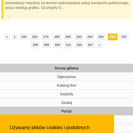
komunikacji miejskiej na terenie wykonywania usług transportu publicznego,
praca według grafiku. Szczegóły O...
296
<
1
100
200
270
280
290
293
294
295
297
298
299
300
310
320
367
>
Strona główna
Ogłoszenia
Katalog firm
Gadżety
Szukaj
Portal
Cennik
Używamy plików cookies i podobnych
Kontakt