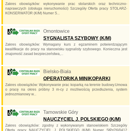
Zakres obowiązków: wykonywanie prac stolarskich oraz techniczno-
naprawczych (obsługa nieruchomości) Szczegóły Oferta pracy STOLARZ-
KONSERWATOR (K/M) Numer S...
Ornontowice
SYGNALISTA SZYBOWY (K/M)
Zakres obowiązków: Wymagany kurs z egzaminem potwierdzającym
kwalifikacje do pracy na stanowisku sygnalisty szybowego. Konieczna jest
znajomość zasad bezpieczeństwa,...
Bielsko-Biała
OPERATOR/KA MINIKOPARKI
Zakres obowiązków: Wykonywanie prac koparką na terenie budowy.Umowa
o pracę na okres próbny 3 m-cy z możliwością przedłużenia, system
jednozmianowy w...
Tarnowskie Góry
NAUCZYCIEL J. POLSKIEGO (K/M)
Zakres obowiązków: zgodny z wykonywanym stanowiskiem Szczegóły
Oferta pracy NAUCZYCIEL J. POLSKIEGO (K/M) Numer StPr/26/0412