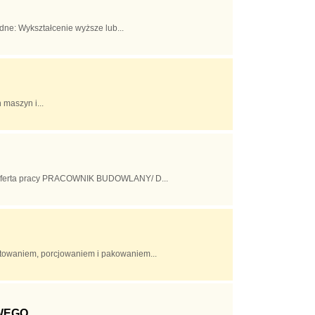
ne: Wykształcenie wyższe lub...
 maszyn i...
y Oferta pracy PRACOWNIK BUDOWLANY/ D...
letowaniem, porcjowaniem i pakowaniem...
WEGO