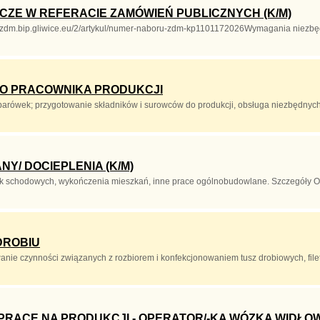
CZE W REFERACIE ZAMÓWIEŃ PUBLICZNYCH (K/M)
://zdm.bip.gliwice.eu/2/artykul/numer-naboru-zdm-kp1101172026Wymagania niezbęd
O PRACOWNIKA PRODUKCJI
 parówek; przygotowanie składników i surowców do produkcji, obsługa niezbędnych
/ DOCIEPLENIA (K/M)
tek schodowych, wykończenia mieszkań, inne prace ogólnobudowlane. Szczegół
DROBIU
wanie czynności związanych z rozbiorem i konfekcjonowaniem tusz drobiowych, fi
RACE NA PRODUKCJI - OPERATOR/-KA WÓZKA WIDŁO