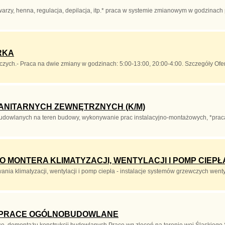
rzy, henna, regulacja, depilacja, itp.* praca w systemie zmianowym w godzinach 
RKA
iczych.- Praca na dwie zmiany w godzinach: 5:00-13:00, 20:00-4:00. Szczegóły O
SANITARNYCH ZEWNĘTRZNYCH (K/M)
udowlanych na teren budowy, wykonywanie prac instalacyjno-montażowych, *praca
 MONTERA KLIMATYZACJI, WENTYLACJI I POMP CIEPŁ
 klimatyzacji, wentylacji i pomp ciepła - instalacje systemów grzewczych wentyla
 PRACE OGÓLNOBUDOWLANE
 ,demontażu konstrukcji budowlanych.Prace wg.zleceń na terenie woj.Śląskiego Sz