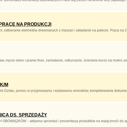
PRACE NA PRODUKCJI
 odbieranie elelmntów drewnianych z maszyn i układanie na palecie. Praca na 2 z
w, mycie okien i pranie firan, zamiatanie, odkurzanie, ścieranie kurzu na mokro ze
K/M
ymi Działu, pomoc w przyjmowaniu i wydawaniu wniosków, kompletowanie dokumen
CA DS. SPRZEDAŻY
IĄZKÓW: - aktywna sprzedaż i prezentacja produktów na wyłączność do apte