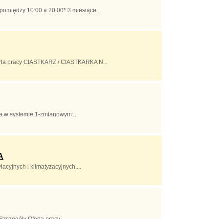
pomiędzy 10:00 a 20:00* 3 miesiące...
ferta pracy CIASTKARZ / CIASTKARKA N...
 w systemie 1-zmianowym:...
A
cyjnych i klimatyzacyjnych....
czegóły Oferta pracy ...