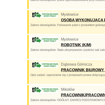
Mysłowice
OSOBA WYKONUJĄCA 
Zakres obowiązków: Foliowanie palet z produktem gotowym,
Mysłowice
ROBOTNIK (K/M)
Zakres obowiązków: Stałe utrzymywanie czystości sali zaba
Dąbrowa Górnicza
PRACOWNIK BIUROWY 
Opis zadań: zapoznanie się z przepisami prawa dotycząc
Mikołów
PRACOWNIK/PRACOWNI
Zakres obowiązków: OGÓLNY ZAKRES PODSTAWOWYCH OBOW