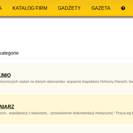
A
KATALOG FIRM
GADŻETY
GAZETA
kategorie
/M/O
cniczych zadań na danym stanowisku: wsparcie Inspektora Ochrony Danych; bież
NIARZ
ich,- współpraca z lekarzami, - prowadzenie dokumentacji medycznej.* Praca wg 