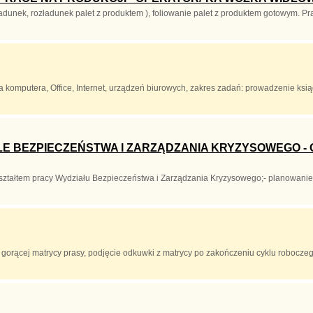
dunek, rozładunek palet z produktem ), foliowanie palet z produktem gotowym. Pra
komputera, Office, Internet, urządzeń biurowych, zakres zadań: prowadzenie ksiąg
LE BEZPIECZEŃSTWA I ZARZĄDZANIA KRYZYSOWEGO - 
ztałtem pracy Wydziału Bezpieczeństwa i Zarządzania Kryzysowego;- planowanie, 
orącej matrycy prasy, podjęcie odkuwki z matrycy po zakończeniu cyklu roboczego