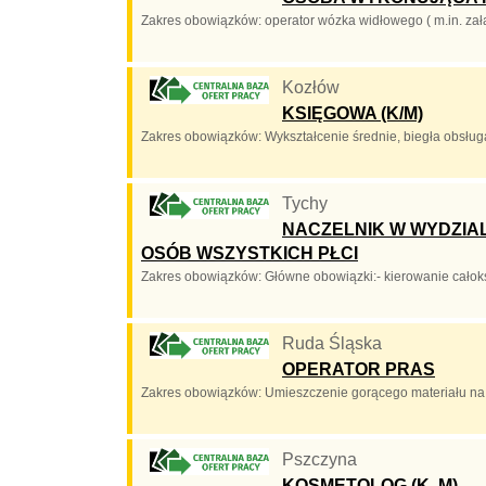
Zakres obowiązków: operator wózka widłowego ( m.in. zała
Kozłów
KSIĘGOWA (K/M)
Zakres obowiązków: Wykształcenie średnie, biegła obsługa 
Tychy
NACZELNIK W WYDZIA
OSÓB WSZYSTKICH PŁCI
Zakres obowiązków: Główne obowiązki:- kierowanie całoks
Ruda Śląska
OPERATOR PRAS
Zakres obowiązków: Umieszczenie gorącego materiału na g
Pszczyna
KOSMETOLOG (K, M)