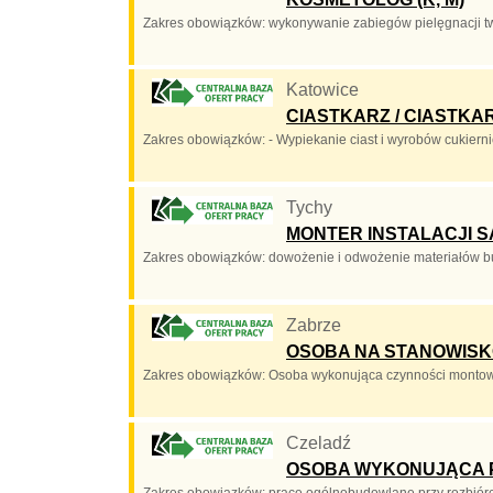
Zakres obowiązków: wykonywanie zabiegów pielęgnacji twa
Katowice
CIASTKARZ / CIASTKA
Zakres obowiązków: - Wypiekanie ciast i wyrobów cukiern
Tychy
MONTER INSTALACJI 
Zakres obowiązków: dowożenie i odwożenie materiałów b
Zabrze
OSOBA NA STANOWISKO
Zakres obowiązków: Osoba wykonująca czynności montowania
Czeladź
OSOBA WYKONUJĄCA
Zakres obowiązków: prace ogólnobudowlane przy rozbiórce