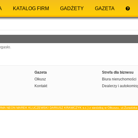
A
KATALOG FIRM
GADŻETY
GAZETA
ygasło.
Gazeta
Strefa dla biznesu
Olkusz
Biura nieruchomości
Kontakt
Dealerzy i autokomis
IRMA NEON MAREK KLUCZEWSKI DARIUSZ KRAWCZYK s.c.) z siedzibą w Olkuszu, ul.Żuradzka 15