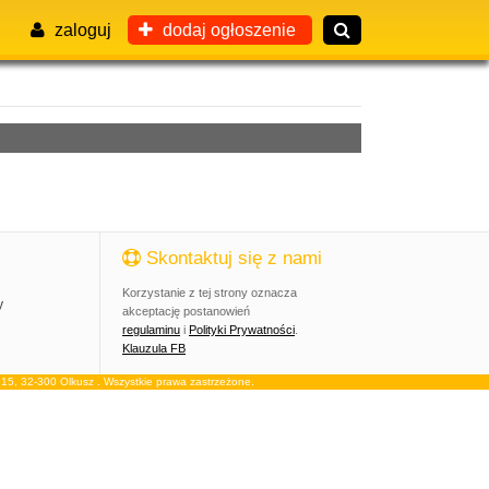
zaloguj
dodaj ogłoszenie
Skontaktuj się z nami
Korzystanie z tej strony oznacza
y
akceptację postanowień
regulaminu
i
Polityki Prywatności
.
Klauzula FB
, 32-300 Olkusz . Wszystkie prawa zastrzeżone.