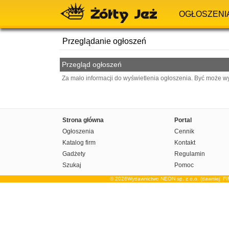
OGŁOSZENI
Przeglądanie ogłoszeń
Przegląd ogłoszeń
Za mało informacji do wyświetlenia ogłoszenia. Być może w
Strona główna
Portal
Ogłoszenia
Cennik
Katalog firm
Kontakt
Gadżety
Regulamin
Szukaj
Pomoc
© 2026Wydawnictwo NEON sp. z o.o. (dawniej: F