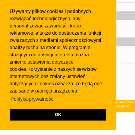
Pomoc
Używamy plików cookies i podobnych
Gazeta
rozwiązań technologicznych, aby
Olkusz
personalizować zawartość i treści
reklamowe, a także do dostarczenia funkcji
Kontakt
związanych z mediami społecznościowymi i
Strefa dla biznesu
analizy ruchu na stronie. W programie
Biura nieruchomości
służącym do obsługi internetu można
Dealerzy i autokomisy
zmienić ustawienia dotyczące
cookies.Korzystanie z naszych serwisów
Skontaktuj się z nami
internetowych bez zmiany ustawień
Korzystanie z tej strony oznacza akceptację postanowień
dotyczących cookies oznacza, że będą one
regulaminu
i
Polityki Prywatności
.
zapisane w pamięci urządzenia.
Klauzula FB
Polityka prywatności
© 2026Wydawnictwo NEON sp. z o.o. (dawniej: FIRMA NEON MAREK KLUCZEWSKI DARIUSZ
KRAWCZYK s.c.) z siedzibą w Olkuszu, ul.Żuradzka 15, 32-300 Olkusz . Wszystkie prawa
zastrzeżone.
OK