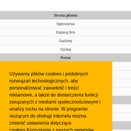
Strona główna
Ogłoszenia
Katalog firm
Gadżety
Szukaj
Portal
Cennik
Używamy plików cookies i podobnych
Kontakt
rozwiązań technologicznych, aby
Regulamin
personalizować zawartość i treści
Pomoc
reklamowe, a także do dostarczenia funkcji
Gazeta
związanych z mediami społecznościowymi i
analizy ruchu na stronie. W programie
Olkusz
służącym do obsługi internetu można
Kontakt
zmienić ustawienia dotyczące
Strefa dla biznesu
cookies.Korzystanie z naszych serwisów