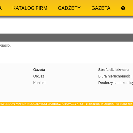
A
KATALOG FIRM
GADŻETY
GAZETA
ygasło.
Gazeta
Strefa dla biznesu
Olkusz
Biura nieruchomości
Kontakt
Dealerzy i autokomis
IRMA NEON MAREK KLUCZEWSKI DARIUSZ KRAWCZYK s.c.) z siedzibą w Olkuszu, ul.Żuradzka 15