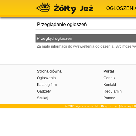
OGŁOSZENI
Przeglądanie ogłoszeń
Przegląd ogłoszeń
Za mało informacji do wyświetlenia ogłoszenia. Być może w
Strona główna
Portal
Ogłoszenia
Cennik
Katalog firm
Kontakt
Gadżety
Regulamin
Szukaj
Pomoc
© 2026Wydawnictwo NEON sp. z o.o. (dawniej: F