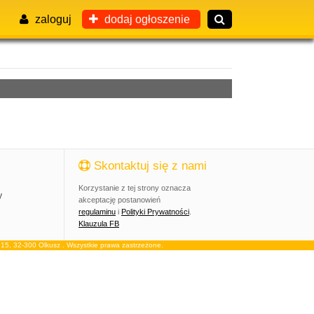
zaloguj
dodaj ogłoszenie
Skontaktuj się z nami
Korzystanie z tej strony oznacza
y
akceptację postanowień
regulaminu
i
Polityki Prywatności
.
Klauzula FB
, 32-300 Olkusz . Wszystkie prawa zastrzeżone.