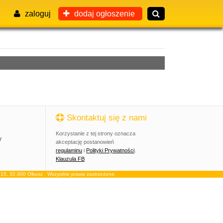
zaloguj
dodaj ogłoszenie
Skontaktuj się z nami
Korzystanie z tej strony oznacza
y
akceptację postanowień
regulaminu
i
Polityki Prywatności
.
Klauzula FB
, 32-300 Olkusz . Wszystkie prawa zastrzeżone.