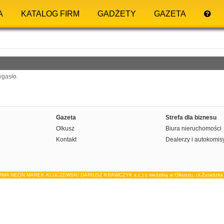
A
KATALOG FIRM
GADŻETY
GAZETA
ygasło.
Gazeta
Strefa dla biznesu
Olkusz
Biura nieruchomości
Kontakt
Dealerzy i autokomis
IRMA NEON MAREK KLUCZEWSKI DARIUSZ KRAWCZYK s.c.) z siedzibą w Olkuszu, ul.Żuradzka 15