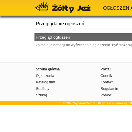
OGŁOSZENI
Przeglądanie ogłoszeń
Przegląd ogłoszeń
Za mało informacji do wyświetlenia ogłoszenia. Być może w
Strona główna
Portal
Ogłoszenia
Cennik
Katalog firm
Kontakt
Gadżety
Regulamin
Szukaj
Pomoc
© 2026Wydawnictwo NEON sp. z o.o. (dawniej: F