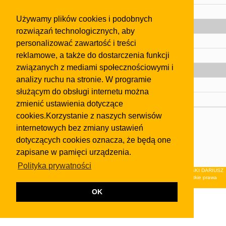
Pomoc
Używamy plików cookies i podobnych
Gazeta
rozwiązań technologicznych, aby
Olkusz
personalizować zawartość i treści
reklamowe, a także do dostarczenia funkcji
Kontakt
związanych z mediami społecznościowymi i
Strefa dla biznesu
analizy ruchu na stronie. W programie
Biura nieruchomości
służącym do obsługi internetu można
Dealerzy i autokomisy
zmienić ustawienia dotyczące
cookies.Korzystanie z naszych serwisów
Skontaktuj się z nami
internetowych bez zmiany ustawień
Korzystanie z tej strony oznacza akceptację postanowień
dotyczących cookies oznacza, że będą one
regulaminu
i
Polityki Prywatności
.
zapisane w pamięci urządzenia.
Klauzula FB
Polityka prywatności
© 2026Wydawnictwo NEON sp. z o.o. (dawniej: FIRMA NEON MAREK KLUCZEWSKI DARIUSZ
KRAWCZYK s.c.) z siedzibą w Olkuszu, ul.Żuradzka 15, 32-300 Olkusz . Wszystkie prawa
zastrzeżone.
OK