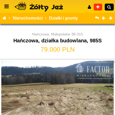
Nieruchomości
Działki i grunty
Hańczowa, Małopolskie 38-315
Hańczowa, działka budowlana, 985S
Wyszukiwanie zaawansowane
79.000 PLN
ID: 4567063