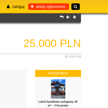
zaloguj
dodaj ogłoszenie
25.000 PLN
ID: 4567044
PROMOBOX
Lokal handlowo-usługowy 40
m² – Chrzanów