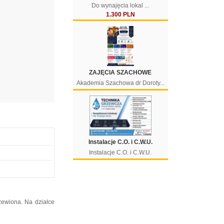
Do wynajęcia lokal ...
1.300 PLN
ZAJĘCIA SZACHOWE
Akademia Szachowa dr Doroty...
Instalacje C.O. i C.W.U.
Instalacje C.O. i C.W.U.
zewiona. Na działce