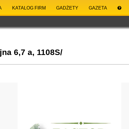
A
KATALOG FIRM
GADŻETY
GAZETA
jna 6,7 a, 1108S/