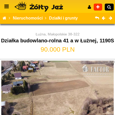
Nieruchomości
Działki i grunty
Łużna, Małopolskie 38-322
Działka budowlano-rolna 41 a w Łużnej, 1190S
Wyszukiwanie zaawansowane
90.000 PLN
ID: 4567043