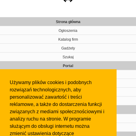
Strona główna
Ogłoszenia
Katalog firm
Gadżety
Szukaj
Portal
Cennik
Używamy plików cookies i podobnych
Kontakt
rozwiązań technologicznych, aby
Regulamin
personalizować zawartość i treści
Pomoc
reklamowe, a także do dostarczenia funkcji
Gazeta
związanych z mediami społecznościowymi i
analizy ruchu na stronie. W programie
Olkusz
służącym do obsługi internetu można
Kontakt
zmienić ustawienia dotyczące