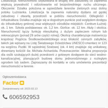
Lokalizacja: Nieruchomość usytuowana w drugiej linii zabudowy, co zapewnia
większą prywatność i odizolowanie od bezpośredniego ruchu ulicznego.
Otoczenie: Działka położona w sąsiedztwie terenów zielonych oraz doliny
potoku Łużnianka. Lokalizacja ta zapewnia naturalny dystans od gęstej
zabudowy i otwartą przestrzeń w pobliżu nieruchomości. Odległości i
infrastruktura: Działka znajduje się w dogodnym punkcie pod względem dostępu
do infrastruktury gminnej oraz większych ośrodków miejskich: Centrum Łużnej:
ok. 1 km. Szkoła podstawowa: ok. 1,2 km. Gorlice: ok. 12 km. Atuty i okolica:
Nieruchomość łączy funkcję mieszkalną z dużym zapleczem rolnym lub
rekreacyjnym (ponad 29 arów części rolnej). Okolicę charakteryzuje malowniczy
krajobraz Pogórza Środkowobeskidzkiego oraz bliskość cennych zabytków,
takich jak wpisany na Listę Światowego Dziedzictwa UNESCO cmentarz nr 123
na wzgórzu Pustki. W sąsiedniej Szalowej (ok. 4 km) znajduje się unikatowy,
drewniany kościół św. Michała Archanioła. Przeznaczenie: Idealna propozycja
dla osób szukających dużej przestrzeni z gotowym dostępem do sieci wodno-
kanalizacyjnej, planujących budowę domu jednorodzinnego z rozległym
ogrodem lub sadem. Zapraszamy do kontaktu w celu umówienia prezentacji
nieruchomości w terenie.
Ogłoszeniodawca
Factor
Zarejestrowany od: 2023.02.13
606592953