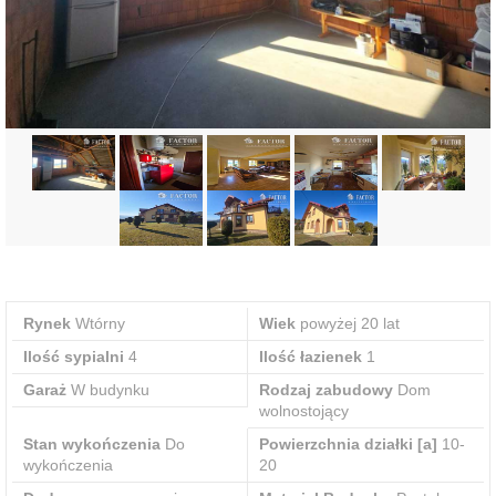
Rynek
Wtórny
Wiek
powyżej 20 lat
Ilość sypialni
4
Ilość łazienek
1
Garaż
W budynku
Rodzaj zabudowy
Dom
wolnostojący
Stan wykończenia
Do
Powierzchnia działki [a]
10-
wykończenia
20