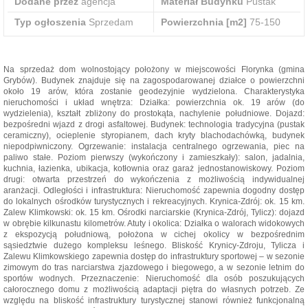
Dodane przez
agencja
Materiał Budynku
Pustak
Typ ogłoszenia
Sprzedam
Powierzchnia [m2]
75-150
Na sprzedaż dom wolnostojący położony w miejscowości Florynka (gmina
Grybów). Budynek znajduje się na zagospodarowanej działce o powierzchni
około 19 arów, która zostanie geodezyjnie wydzielona. Charakterystyka
nieruchomości i układ wnętrza: Działka: powierzchnia ok. 19 arów (do
wydzielenia), kształt zbliżony do prostokąta, nachylenie południowe. Dojazd:
bezpośredni wjazd z drogi asfaltowej. Budynek: technologia tradycyjna (pustak
ceramiczny), ocieplenie styropianem, dach kryty blachodachówką, budynek
niepodpiwniczony. Ogrzewanie: instalacja centralnego ogrzewania, piec na
paliwo stałe. Poziom pierwszy (wykończony i zamieszkały): salon, jadalnia,
kuchnia, łazienka, ubikacja, kotłownia oraz garaż jednostanowiskowy. Poziom
drugi: otwarta przestrzeń do wykończenia z możliwością indywidualnej
aranżacji. Odległości i infrastruktura: Nieruchomość zapewnia dogodny dostęp
do lokalnych ośrodków turystycznych i rekreacyjnych. Krynica-Zdrój: ok. 15 km.
Zalew Klimkowski: ok. 15 km. Ośrodki narciarskie (Krynica-Zdrój, Tylicz): dojazd
w obrębie kilkunastu kilometrów. Atuty i okolica: Działka o walorach widokowych
z ekspozycją południową, położona w cichej okolicy w bezpośrednim
sąsiedztwie dużego kompleksu leśnego. Bliskość Krynicy-Zdroju, Tylicza i
Zalewu Klimkowskiego zapewnia dostęp do infrastruktury sportowej – w sezonie
zimowym do tras narciarstwa zjazdowego i biegowego, a w sezonie letnim do
sportów wodnych. Przeznaczenie: Nieruchomość dla osób poszukujących
całorocznego domu z możliwością adaptacji piętra do własnych potrzeb. Ze
względu na bliskość infrastruktury turystycznej stanowi również funkcjonalną