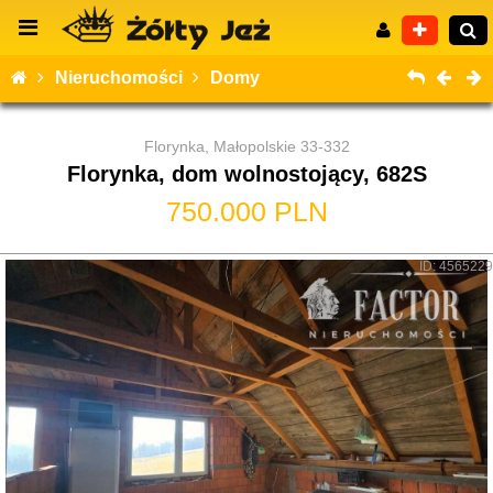
Nieruchomości
Domy
Florynka, Małopolskie 33-332
Florynka, dom wolnostojący, 682S
Wyszukiwanie zaawansowane
750.000 PLN
ID: 4565229