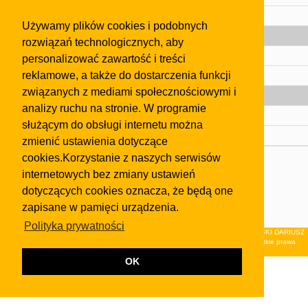
Pomoc
Używamy plików cookies i podobnych
Gazeta
rozwiązań technologicznych, aby
Olkusz
personalizować zawartość i treści
reklamowe, a także do dostarczenia funkcji
Kontakt
związanych z mediami społecznościowymi i
Strefa dla biznesu
analizy ruchu na stronie. W programie
Biura nieruchomości
służącym do obsługi internetu można
Dealerzy i autokomisy
zmienić ustawienia dotyczące
cookies.Korzystanie z naszych serwisów
Skontaktuj się z nami
internetowych bez zmiany ustawień
Korzystanie z tej strony oznacza akceptację postanowień
dotyczących cookies oznacza, że będą one
regulaminu
i
Polityki Prywatności
.
zapisane w pamięci urządzenia.
Klauzula FB
Polityka prywatności
© 2026Wydawnictwo NEON sp. z o.o. (dawniej: FIRMA NEON MAREK KLUCZEWSKI DARIUSZ
KRAWCZYK s.c.) z siedzibą w Olkuszu, ul.Żuradzka 15, 32-300 Olkusz . Wszystkie prawa
zastrzeżone.
OK