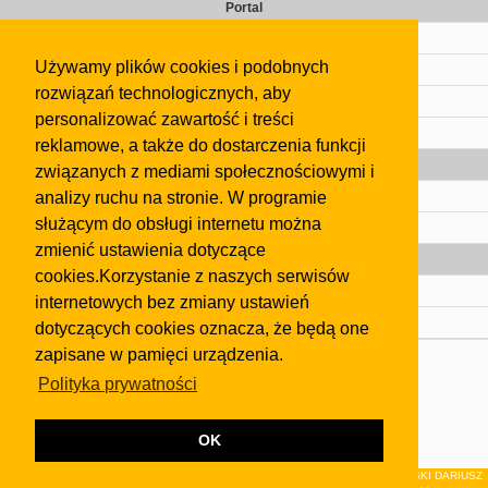
Portal
Cennik
Używamy plików cookies i podobnych
Kontakt
rozwiązań technologicznych, aby
Regulamin
personalizować zawartość i treści
Pomoc
reklamowe, a także do dostarczenia funkcji
Gazeta
związanych z mediami społecznościowymi i
analizy ruchu na stronie. W programie
Olkusz
służącym do obsługi internetu można
Kontakt
zmienić ustawienia dotyczące
Strefa dla biznesu
cookies.Korzystanie z naszych serwisów
Biura nieruchomości
internetowych bez zmiany ustawień
Dealerzy i autokomisy
dotyczących cookies oznacza, że będą one
zapisane w pamięci urządzenia.
Skontaktuj się z nami
Polityka prywatności
Korzystanie z tej strony oznacza akceptację postanowień
regulaminu
i
Polityki Prywatności
.
Klauzula FB
OK
© 2026Wydawnictwo NEON sp. z o.o. (dawniej: FIRMA NEON MAREK KLUCZEWSKI DARIUSZ