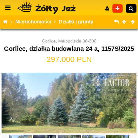
Nieruchomości
Działki i grunty
Gorlice, Małopolskie 38-300
Gorlice, działka budowlana 24 a, 1157S/2025
Wyszukiwanie zaawansowane
297.000 PLN
ID: 4565221