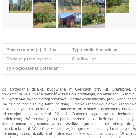
Powierzchnia [a]
20-1ha
Typ działki
Budowlana
Dodane przez
agencja
Okolica
Las
Typ ogłoszenia
Sprzedam
Do sprzedania działka budowlana w Gorlicach przy ul. Granicznej, o
powierzchni 24 a. Nieruchomość w kształcie prostokąta, o wymiarach 35 m x 75
m. Ogrodzona. Wjazd z drogi asfaltowej. Media: woda miejska, prąd i kanalizacja
(na działce znajduje się także studnia). Działka częściowo płaska, częściowo
lekko nachylona w kierunku południowym. Na działce posadowiony budynek
rekreacyjny o powierzchni 22 m2. Budynek wykonany w technologii
szkieletowej. W środku jedno pomieszczenie oraz łazienka z ubikacją.
Nieruchomość zagospodarowana. Wzdłuż ogrodzenia, od strony drogi,
nasadzenia z tui. Wzdłuż pozostałej części ogrodzenia brzozy i modrzewie. W
północnej części działki sad z drzewami i krzewami owocowymi. W części