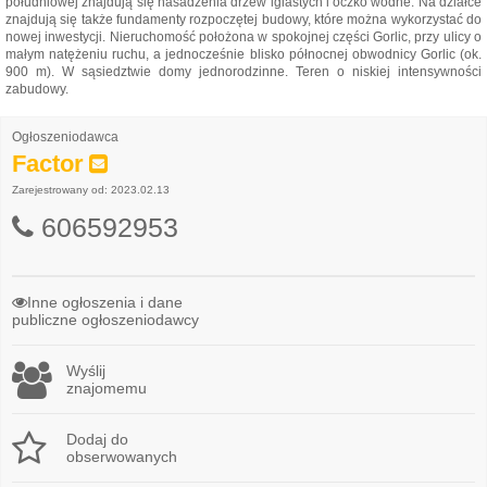
południowej znajdują się nasadzenia drzew iglastych i oczko wodne. Na działce
znajdują się także fundamenty rozpoczętej budowy, które można wykorzystać do
nowej inwestycji. Nieruchomość położona w spokojnej części Gorlic, przy ulicy o
małym natężeniu ruchu, a jednocześnie blisko północnej obwodnicy Gorlic (ok.
900 m). W sąsiedztwie domy jednorodzinne. Teren o niskiej intensywności
zabudowy.
Ogłoszeniodawca
Factor
Zarejestrowany od: 2023.02.13
606592953
Inne ogłoszenia i dane
publiczne ogłoszeniodawcy
Wyślij
znajomemu
Dodaj do
obserwowanych