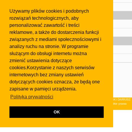
Pomoc
Używamy plików cookies i podobnych
Gazeta
rozwiązań technologicznych, aby
Olkusz
personalizować zawartość i treści
reklamowe, a także do dostarczenia funkcji
Kontakt
związanych z mediami społecznościowymi i
Strefa dla biznesu
analizy ruchu na stronie. W programie
Biura nieruchomości
służącym do obsługi internetu można
Dealerzy i autokomisy
zmienić ustawienia dotyczące
cookies.Korzystanie z naszych serwisów
Skontaktuj się z nami
internetowych bez zmiany ustawień
Korzystanie z tej strony oznacza akceptację postanowień
dotyczących cookies oznacza, że będą one
regulaminu
i
Polityki Prywatności
.
zapisane w pamięci urządzenia.
Klauzula FB
Polityka prywatności
© 2026Wydawnictwo NEON sp. z o.o. (dawniej: FIRMA NEON MAREK KLUCZEWSKI DARIUSZ
KRAWCZYK s.c.) z siedzibą w Olkuszu, ul.Żuradzka 15, 32-300 Olkusz . Wszystkie prawa
zastrzeżone.
OK