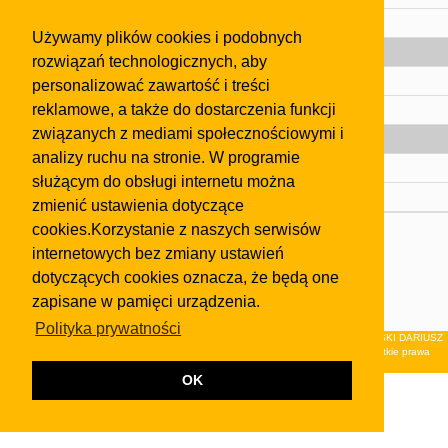
Pomoc
Używamy plików cookies i podobnych
Gazeta
rozwiązań technologicznych, aby
Olkusz
personalizować zawartość i treści
reklamowe, a także do dostarczenia funkcji
Kontakt
związanych z mediami społecznościowymi i
Strefa dla biznesu
analizy ruchu na stronie. W programie
Biura nieruchomości
służącym do obsługi internetu można
Dealerzy i autokomisy
zmienić ustawienia dotyczące
cookies.Korzystanie z naszych serwisów
Skontaktuj się z nami
internetowych bez zmiany ustawień
Korzystanie z tej strony oznacza akceptację postanowień
dotyczących cookies oznacza, że będą one
regulaminu
i
Polityki Prywatności
.
zapisane w pamięci urządzenia.
Klauzula FB
Polityka prywatności
© 2026Wydawnictwo NEON sp. z o.o. (dawniej: FIRMA NEON MAREK KLUCZEWSKI DARIUSZ
KRAWCZYK s.c.) z siedzibą w Olkuszu, ul.Żuradzka 15, 32-300 Olkusz . Wszystkie prawa
zastrzeżone.
OK